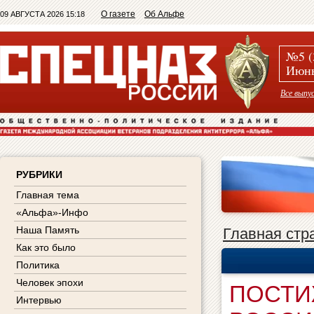
О газете
Об Альфе
09 АВГУСТА 2026 15:18
№5 (
Июнь
Все выпу
РУБРИКИ
Главная тема
«Альфа»-Инфо
Наша Память
Главная стр
Как это было
Политика
Человек эпохи
ПОСТИ
Интервью