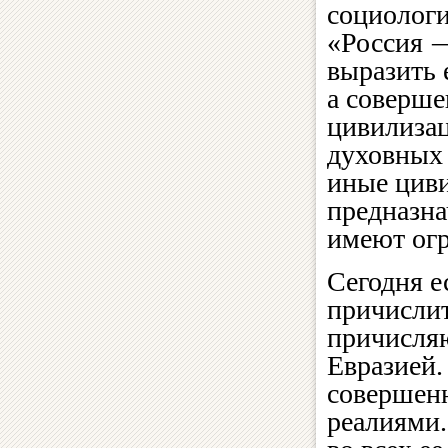
социологи
«Россия —
выразить 
а соверше
цивилизац
духовных 
иные цив
предназна
имеют огр
Сегодня е
причислит
причисляю
Евразией.
совершенн
реалиями.