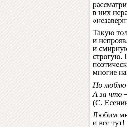
рассматри
в них нер
«незаверш
Такую то
и непрояв
и смирную
строгую. 
поэтическ
многие на
Но люблю 
А за что 
(С. Есени
Любим мы
и все тут!