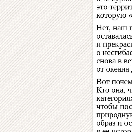
это терри
которую 
Нет, наш 
оставалас
и прекрас
о несгиба
снова в в
от океана
Вот почем
Кто она, 
категория
чтобы пос
природну
образ и о
в ее исто