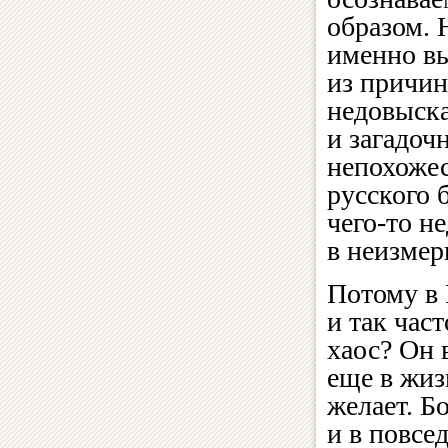
образом. 
именно вы
из причин
недовыск
и загадоч
непохожес
русского 
чего‑то н
в неизмер
Потому в 
и так част
хаос? Он 
еще в жиз
желает. Бо
и в повсе