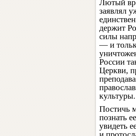
Лютый вра
заявлял у
единствен
держит Ро
силы напр
— и тольк
уничтожен
России та
Церкви, п
преподава
православ
культуры.
Постичь м
познать е
увидеть е
и протосл