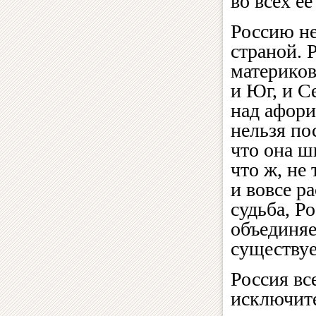
во всех е
Россию не
страной. 
материков
и Юг, и С
над афор
нельзя по
что она ш
что ж, не
и вовсе р
судьба, Р
объединяе
существуе
Россия вс
исключите