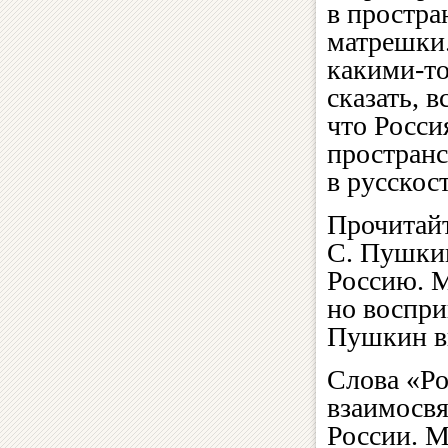
в простра
матрешки.
какими‑то
сказать, 
что Росси
пространс
в русскос
Прочитайт
C. Пушкин
Россию. М
но воспри
Пушкин вы
Слова «Ро
взаимосвя
России. 