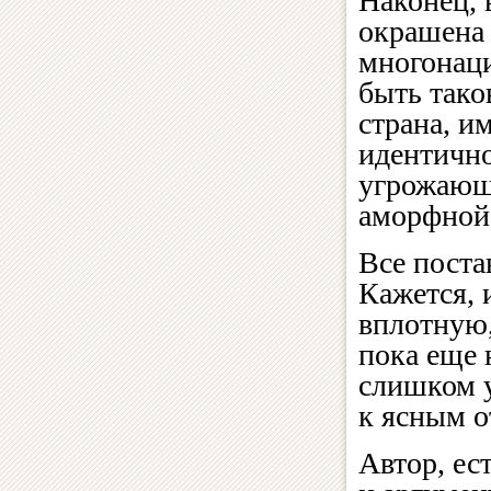
Наконец, 
окрашена 
многонаци
быть тако
страна, и
идентично
угрожающе
аморфной 
Все поста
Кажется, 
вплотную,
пока еще 
слишком у
к ясным о
Автор, ес