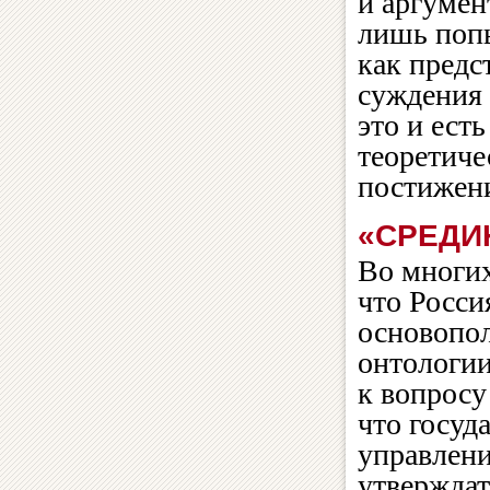
и аргумен
лишь попы
как предс
суждения
это и ест
теоретиче
постижени
«СРЕДИ
Во многих
что Росси
основопо
онтологии
к вопросу
что госуд
управлени
утверждат