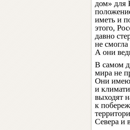
дом» для 
положение
иметь и п
этого, Ро
давно сте
не смогла
А они вед
В самом д
мира не п
Они имею
и климати
выходят н
к побереж
территори
Севера и 