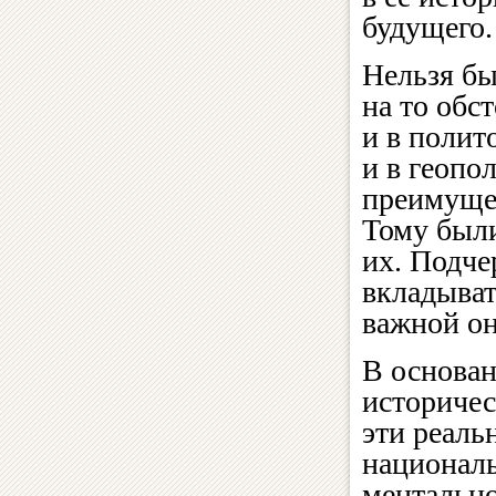
будущего.
Нельзя бы
на то обс
и в полит
и в геопо
преимущес
Тому были
их. Подче
вкладыват
важной он
В основан
историчес
эти реаль
националь
ментально