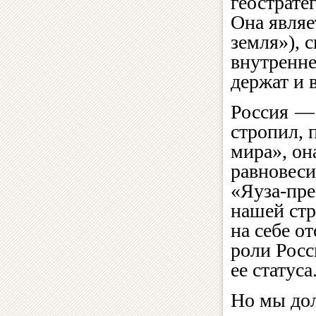
геострате
Она являе
земля»), 
внутренне
держат и 
Россия — 
стропил, 
мира», он
равновеси
«Яуза-прес
нашей стр
на себе о
роли Росс
ее статуса
Но мы дол