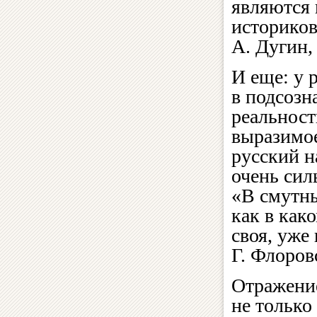
являются
историков
А. Дугин,
И еще: у 
в подсозн
реальност
выразимое
русский 
очень сил
«В смутны
как в как
своя, уж
Г. Флоров
Отражение
не только