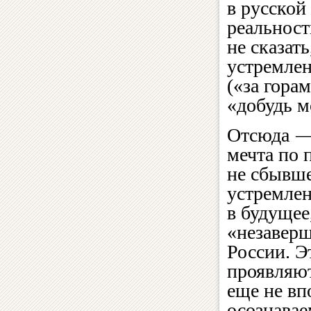
в русской
реальност
не сказат
устремлен
(«за горам
«добудь м
Отсюда —
мечта по 
не сбывш
устремле
в будущее
«незавер
России. Э
проявляют
еще не вп
осознава