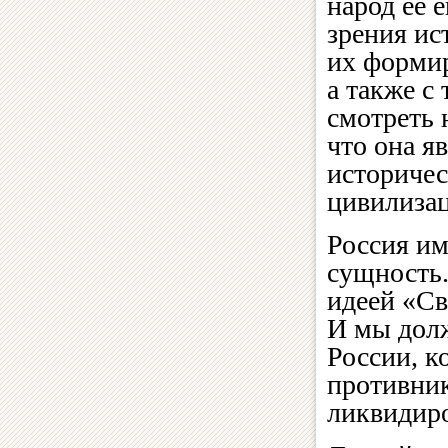
народ ее 
зрения ис
их формир
а также с
смотреть 
что она я
историчес
цивилизац
Россия им
сущность.
идеей «Св
И мы долж
России, к
противник
ликвидиро