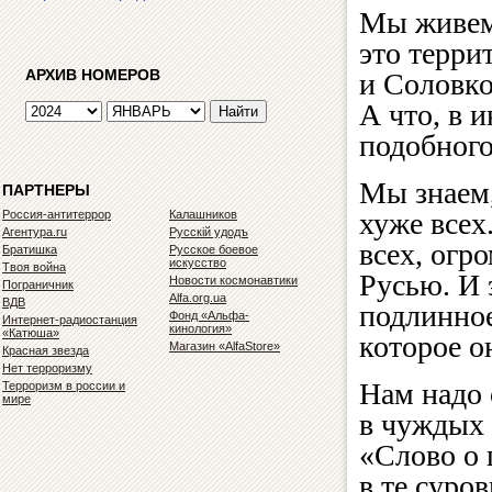
Мы живем 
это терри
АРХИВ НОМЕРОВ
и Соловко
А что, в 
подобног
Мы знаем,
ПАРТНЕРЫ
хуже всех
Россия-антитеррор
Калашников
Агентура.ru
Русскiй удодъ
всех, огр
Братишка
Русское боевое
искусство
Твоя война
Русью. И 
Новости космонавтики
Пограничник
Alfa.org.ua
ВДВ
подлинное
Фонд «Альфа-
Интернет-радиостанция
кинология»
«Катюша»
которое о
Магазин «AlfaStore»
Красная звезда
Нет терроризму
Нам надо 
Терроризм в россии и
мире
в чуждых 
«Слово о 
в те суро