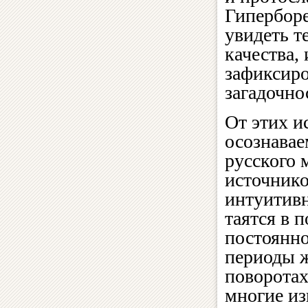
Гиперборе
увидеть т
качества,
зафиксиро
загадочно
От этих и
осознавае
русского 
источнико
интуитив
таятся в 
постоянно
периоды ж
поворотах
многие из