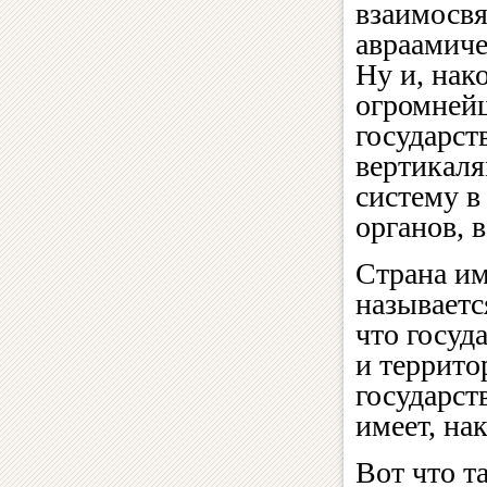
взаимосв
авраамиче
Ну и, нак
огромнейш
государст
вертикаля
систему в
органов, 
Страна им
называетс
что госуд
и террито
государст
имеет, нак
Вот что т