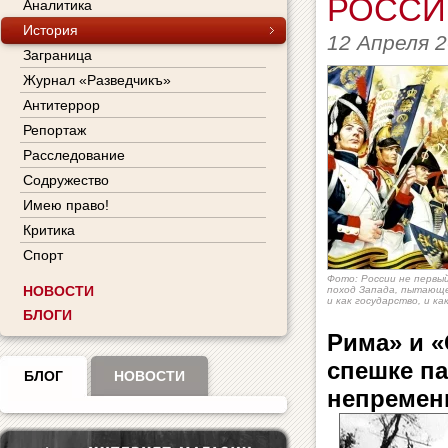
РОССИ
Аналитика
История
12 Апреля 
Заграница
Журнал «Разведчикъ»
Антитеррор
Репортаж
Расследование
Содружество
Имею право!
Критика
Спорт
Фото: России не первы
НОВОСТИ
поход Запада, пытающ
и как государство, и к
БЛОГИ
Рима» и «
спешке па
БЛОГ
НОВОСТИ
непремен