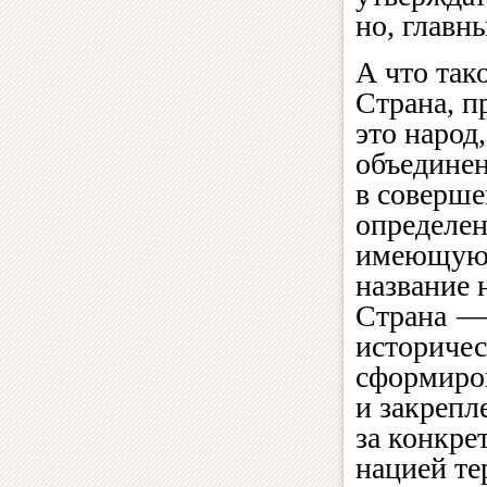
но, главн
А что так
Страна, п
это народ,
объедине
в соверш
определе
имеющую 
название 
Страна —
историче
сформиро
и закрепл
за конкре
нацией те