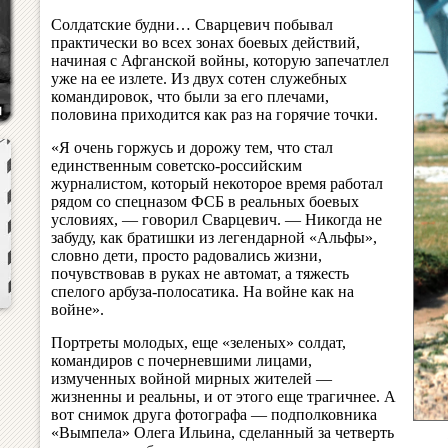
Солдатские будни… Сварцевич побывал
практически во всех зонах боевых действий,
начиная с Афганской войны, которую запечатлел
уже на ее излете. Из двух сотен служебных
командировок, что были за его плечами,
половина приходится как раз на горячие точки.
«Я очень горжусь и дорожу тем, что стал
единственным советско-российским
журналистом, который некоторое время работал
рядом со спецназом ФСБ в реальных боевых
условиях, — говорил Сварцевич. — Никогда не
забуду, как братишки из легендарной «Альфы»,
словно дети, просто радовались жизни,
почувствовав в руках не автомат, а тяжесть
спелого арбуза-полосатика. На войне как на
войне».
Портреты молодых, еще «зеленых» солдат,
командиров с почерневшими лицами,
измученных войной мирных жителей —
жизненны и реальны, и от этого еще трагичнее. А
вот снимок друга фотографа — подполковника
«Вымпела» Олега Ильина, сделанный за четверть