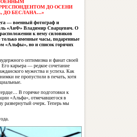
 ВОЕННЫМ
РРЕСПОНДЕНТОМ ДО ОСЕНИ
А, ДО БЕСЛАНА…»
га — военный фотограф и
ель «АиФ» Владимир Сварцевич. О
 расположении к нему силовиков
е только именные часы, подаренные
м «Альфы», но и список горячих
зудержного оптимизма и фанат своей
 Его карьера — редкое сочетание
ражданского мужества и успеха. Как
снимки не пропустили в печать, хотя
циальные.
 сердце… В горячке подготовки к
ции «Альфа», отмечавшегося в
чу развернутый очерк. Теперь мы
ода.