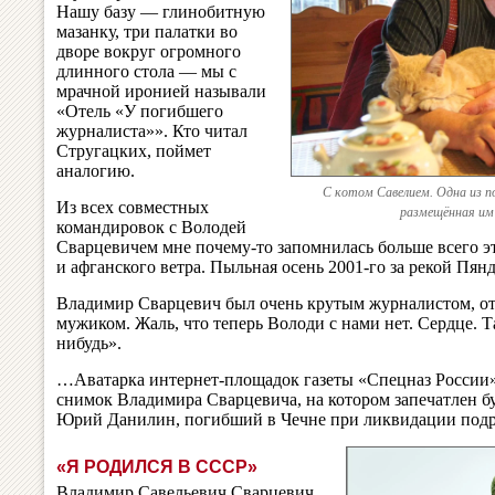
Нашу базу — глинобитную
мазанку, три палатки во
дворе вокруг огромного
длинного стола — мы с
мрачной иронией называли
«Отель «У погибшего
журналиста»». Кто читал
Стругацких, поймет
аналогию.
С котом Савелием. Одна из п
Из всех совместных
размещённая им 
командировок с Володей
Сварцевичем мне почему-то запомнилась больше всего э
и афганского ветра. Пыльная осень 2001-го за рекой Пян
Владимир Сварцевич был очень крутым журналистом, о
мужиком. Жаль, что теперь Володи с нами нет. Сердце. Та
нибудь».
…Аватарка интернет-площадок газеты «Спецназ России» 
снимок Владимира Сварцевича, на котором запечатлен 
Юрий Данилин, погибший в Чечне при ликвидации подр
«Я РОДИЛСЯ В СССР»
Владимир Савельевич Сварцевич