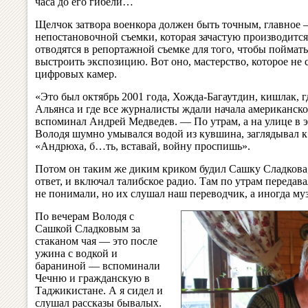
часа до его гибели…
Щелчок затвора военкора должен быть точным, главное
непостановочной съемки, которая зачастую производится
отводятся в репортажной съемке для того, чтобы поймат
выстроить экспозицию. Вот оно, мастерство, которое не
цифровых камер.
«Это был октябрь 2001 года, Хожда-Багаутдин, кишлак, г
Альянса и где все журналисты ждали начала американск
вспоминал Андрей Медведев. — По утрам, а на улице в э
Володя шумно умывался водой из кувшина, заглядывал к 
«Андрюха, б…ть, вставай, войну проспишь».
Потом он таким же диким криком будил Сашку Сладкова,
ответ, и включал талибское радио. Там по утрам передав
не понимали, но их слушал наш переводчик, а иногда му
По вечерам Володя с
Сашкой Сладковым за
стаканом чая — это после
ужина с водкой и
бараниной — вспоминали
Чечню и гражданскую в
Таджикистане. А я сидел и
слушал рассказы бывалых.