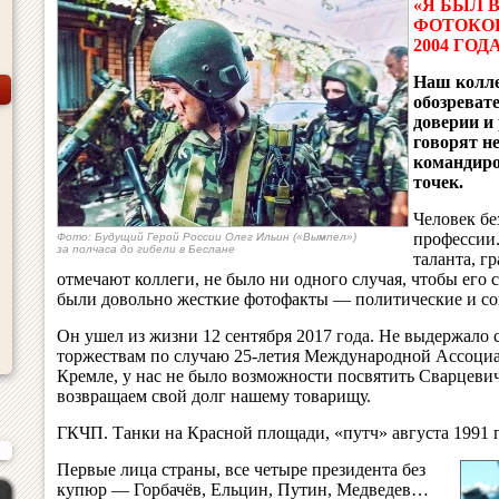
«Я БЫЛ
ФОТОКО
2004 ГОД
Наш колле
обозреват
доверии и
говорят н
командиро
точек.
Человек бе
профессии.
Фото: Будущий Герой России Олег Ильин («Вымпел»)
за полчаса до гибели в Беслане
таланта, г
отмечают коллеги, не было ни одного случая, чтобы его 
были довольно жесткие фотофакты — политические и со
Он ушел из жизни 12 сентября 2017 года. Не выдержало
торжествам по случаю 25-летия Международной Ассоциа
Кремле, у нас не было возможности посвятить Сварцеви
возвращаем свой долг нашему товарищу.
ГКЧП. Танки на Красной площади, «путч» августа 1991 г
Первые лица страны, все четыре президента без
купюр — Горбачёв, Ельцин, Путин, Медведев…