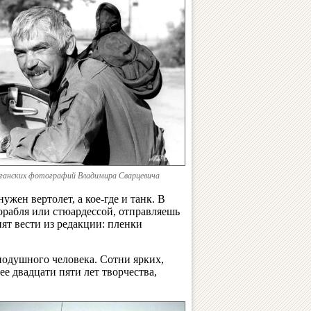
фганских фотографий Владимира Сварцевича
ужен вертолет, а кое-где и танк. В
орабля или стюардессой, отправляешь
пят вести из редакции: пленки
нодушного человека. Сотни ярких,
е двадцати пяти лет творчества,