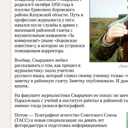
родился 6 октября 1950 года в
поселке Ермолино Боровского
района Калужской области. Путь в
профессию журналиста у него
начался после службы в армии с
маленькой районной газеты с
внушительным названием «За
коммунизм!» (ныне «Боровские
известия»), в которую он устроился
помощником корректора.
Вообще, Сварцевич любил
рассказывать о том, как пришел в
«Чечен
журналистику: назло учителю
русского языка, который ставил своему ученику только 
заметку в районную газету. Заметку опубликовали. И да
копеек.
На факультет журналистики Сварцевич не попал: он заоч
Параллельно с учебой в институте работал в районной газ
именно тогда увлекся фотографией.
Потом — Телеграфное агентство Советского Союза
(ТАСС) и новая специализация: на девять лет
фоторедактура и подготовка информационных