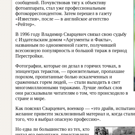
сообщений. Почувствовав тягу к объективу
фотоаппарата, стал уже профессиональным
фотокорреспондентом. Затем перешел в газету
«Известия», после — в английское агентство
«Рейтер».
В 1996 году Владимир Сварцевич связал свою судьбу
с Издательским домом «Аргументы и Факты»,
названным по одноименной газете, получившей
всесоюзную популярность и большой тираж в период
Перестройки.
Фотографии, которые он делал в горячих точках, в
эпицентрах терактов, — пронзительные, пропахшие
порохом, пропитанные болью искалеченных и
сраженных горем людей, — стали выходить в свет
многомиллионными тиражами. Лучше любых слов
они рассказывали читателям о том, что происходило в
стране и мире.
Как пояснял Сварцевич, военкор — «это драйв, испытани
желание привезти эксклюзивный материал и, когда стал
того, что я выбрал опасную профессию».
Но едва ли большинство из тех, кто
читал его репортажи, представляли