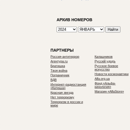
АРХИВ НОМЕРОВ
ПАРТНЕРЫ
Россия-антитеррор
Калашников
Агентура.ru
Русскiй удодъ
Братишка
Русское боевое
искусство
Твоя война
Новости космонавтики
Пограничник
Alfa.org.ua
ВДВ
Фонд «Альфа-
Интернет-радиостанция
кинология»
«Катюша»
Магазин «AlfaStore»
Красная звезда
Нет терроризму
Терроризм в россии и
мире