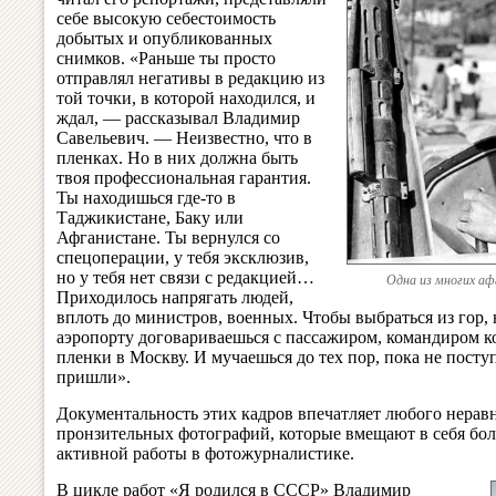
себе высокую себестоимость
добытых и опубликованных
снимков. «Раньше ты просто
отправлял негативы в редакцию из
той точки, в которой находился, и
ждал, — рассказывал Владимир
Савельевич. — Неизвестно, что в
пленках. Но в них должна быть
твоя профессиональная гарантия.
Ты находишься где-то в
Таджикистане, Баку или
Афганистане. Ты вернулся со
спецоперации, у тебя эксклюзив,
но у тебя нет связи с редакцией…
Одна из многих а
Приходилось напрягать людей,
вплоть до министров, военных. Чтобы выбраться из гор, н
аэропорту договариваешься с пассажиром, командиром к
пленки в Москву. И мучаешься до тех пор, пока не посту
пришли».
Документальность этих кадров впечатляет любого нерав
пронзительных фотографий, которые вмещают в себя боле
активной работы в фотожурналистике.
В цикле работ «Я родился в СССР» Владимир