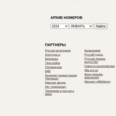
АРХИВ НОМЕРОВ
ПАРТНЕРЫ
Россия-антитеррор
Калашников
Агентура.ru
Русскiй удодъ
Братишка
Русское боевое
искусство
Твоя война
Новости космонавтики
Пограничник
Alfa.org.ua
ВДВ
Фонд «Альфа-
Интернет-радиостанция
кинология»
«Катюша»
Магазин «AlfaStore»
Красная звезда
Нет терроризму
Терроризм в россии и
мире