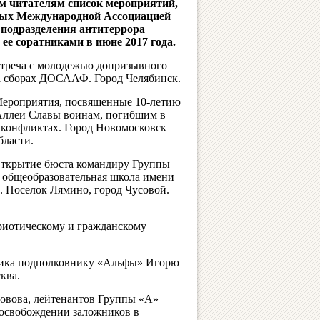
м читателям список мероприятий,
ых Международной Ассоциацией
 подразделения антитеррора
ее соратниками в июне 2017 года.
треча с молодежью допризывного
а сборах ДОСААФ. Город Челябинск.
ероприятия, посвященные 10-летию
Аллеи Славы воинам, погибшим в
 конфликтах. Город Новомосковск
бласти.
ткрытие бюста командиру Группы
 общеобразовательная школа имени
. Поселок Лямино, город Чусовой.
риотическому и гражданскому
тника подполковнику «Альфы» Игорю
ква.
вова, лейтенантов Группы «А»
 освобождении заложников в