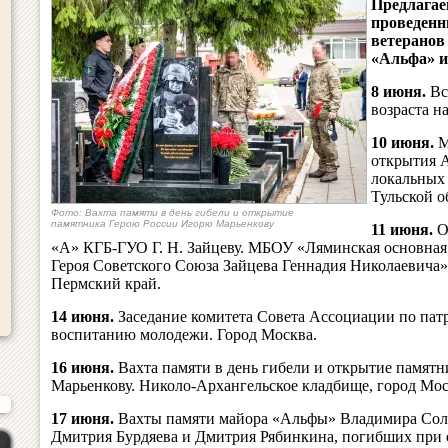
Предлагае
проведенн
ветеранов
«Альфа» и 
8 июня.
Вс
возраста н
10 июня.
М
открытия 
локальных
Тульской о
Фото: Вахта памяти в день гибели и открытие
памятника Герою России Игорю Марьенкову
11 июня.
О
«А» КГБ-ГУО Г. Н. Зайцеву. МБОУ «Ляминская основная
Героя Советского Союза Зайцева Геннадия Николаевича»
Пермский край.
14 июня.
Заседание комитета Совета Ассоциации по пат
воспитанию молодежи. Город Москва.
16 июня.
Вахта памяти в день гибели и открытие памя
Марьенкову. Николо-Архангельское кладбище, город Мос
17 июня.
Вахты памяти майора «Альфы» Владимира Соло
Дмитрия Бурдяева и Дмитрия Рябинкина, погибших при