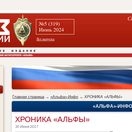
С
№5 (319)
Июнь 2024
Все выпуски
Главная страница
→
«Альфа»-Инфо
→
ХРОНИКА «АЛЬФЫ»
«АЛЬФА»-ИНФ
ХРОНИКА «АЛЬФЫ»
30 Июня 2017