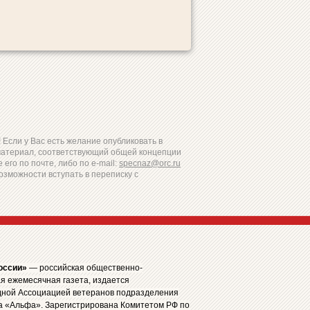
Если у Вас есть желание опубликовать в
материал, соответствующий общей концепции
 его по почте, либо по e-mail:
specnaz@orc.ru
озможности вступать в переписку с
оссии»
— российская общественно-
я ежемесячная газета, издается
ной Ассоциацией ветеранов подразделения
а «Альфа». Зарегистрирована Комитетом РФ по