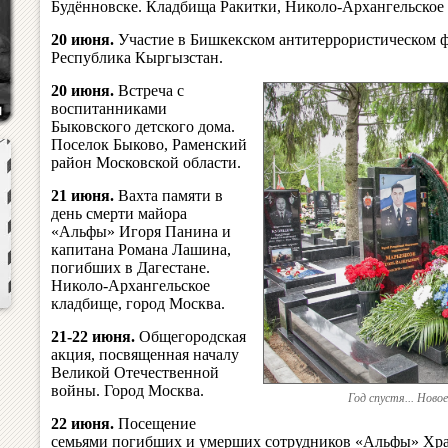
Будённовске. Кладбища Ракитки, Николо-Архангельское 
20 июня.
Участие в Бишкекском антитеррористическом 
Республика Кыргызстан.
20 июня.
Встреча с
воспитанниками
Быковского детского дома.
Поселок Быково, Раменский
район Московской области.
21 июня.
Вахта памяти в
день смерти майора
«Альфы» Игоря Панина и
капитана Романа Лашина,
погибших в Дагестане.
Николо-Архангельское
кладбище, город Москва.
21-22 июня.
Общегородская
акция, посвященная началу
Великой Отечественной
войны. Город Москва.
Год спустя... Ново
22 июня.
Посещение
семьями погибших и умерших сотрудников «Альфы» Хра