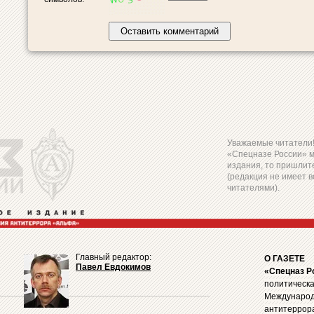
Уважаемые читатели! 
«Спецназе России» 
издания, то пришлите
(редакция не имеет в
читателями).
Главный редактор:
О ГАЗЕТЕ
Павел Евдокимов
«Спецназ Р
политическа
Международ
антитеррор