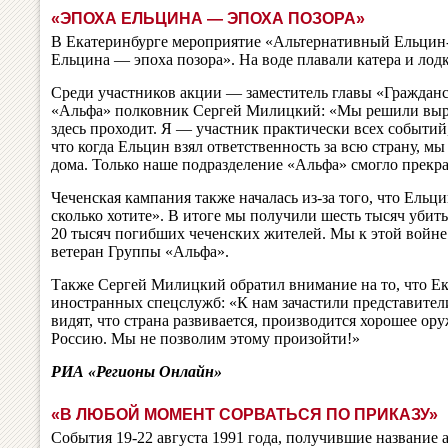
«ЭПОХА ЕЛЬЦИНА — ЭПОХА ПОЗОРА»
В Екатеринбурге мероприятие «Альтернативный Ельцин
Ельцина — эпоха позора». На воде плавали катера и лод
Среди участников акции — заместитель главы «Граждан
«Альфа» полковник Сергей Милицкий: «Мы решили выраз
здесь проходит. Я — участник практически всех событий, 
что когда Ельцин взял ответственность за всю страну, м
дома. Только наше подразделение «Альфа» смогло прекр
Чеченская кампания также началась из-за того, что Ельци
сколько хотите». В итоге мы получили шесть тысяч убиты
20 тысяч погибших чеченских жителей. Мы к этой войн
ветеран Группы «Альфа».
Также Сергей Милицкий обратил внимание на то, что Ек
иностранных спецслужб: «К нам зачастили представители
видят, что страна развивается, производится хорошее ор
Россию. Мы не позволим этому произойти!»
РИА «Регионы Онлайн»
«В ЛЮБОЙ МОМЕНТ СОРВАТЬСЯ ПО ПРИКАЗУ»
События 19-22 августа 1991 года, получившие название 