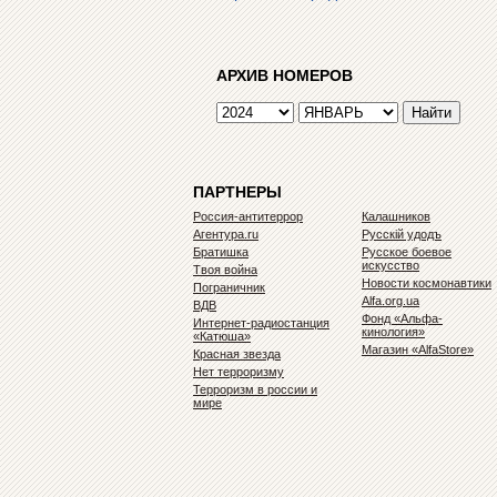
АРХИВ НОМЕРОВ
ПАРТНЕРЫ
Россия-антитеррор
Калашников
Агентура.ru
Русскiй удодъ
Братишка
Русское боевое
искусство
Твоя война
Новости космонавтики
Пограничник
Alfa.org.ua
ВДВ
Фонд «Альфа-
Интернет-радиостанция
кинология»
«Катюша»
Магазин «AlfaStore»
Красная звезда
Нет терроризму
Терроризм в россии и
мире