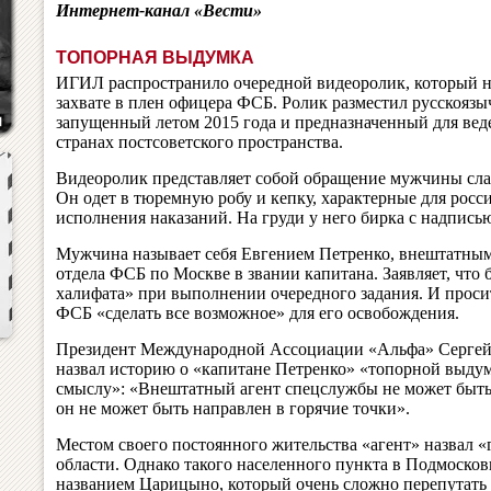
Интернет-канал «Вести»
ТОПОРНАЯ ВЫДУМКА
ИГИЛ распространило очередной видеоролик, который на 
захвате в плен офицера ФСБ. Ролик разместил русскоязы
запущенный летом 2015 года и предназначенный для веде
странах постсоветского пространства.
Видеоролик представляет собой обращение мужчины сла
Он одет в тюремную робу и кепку, характерные для рос
исполнения наказаний. На груди у него бирка с надпись
Мужчина называет себя Евгением Петренко, внештатным
отдела ФСБ по Москве в звании капитана. Заявляет, что
халифата» при выполнении очередного задания. И проси
ФСБ «сделать все возможное» для его освобождения.
Президент Международной Ассоциации «Альфа» Сергей
назвал историю о «капитане Петренко» «топорной выду
смыслу»: «Внештатный агент спецслужбы не может быть
он не может быть направлен в горячие точки».
Местом своего постоянного жительства «агент» назвал 
области. Однако такого населенного пункта в Подмосков
названием Царицыно, который очень сложно перепутать 