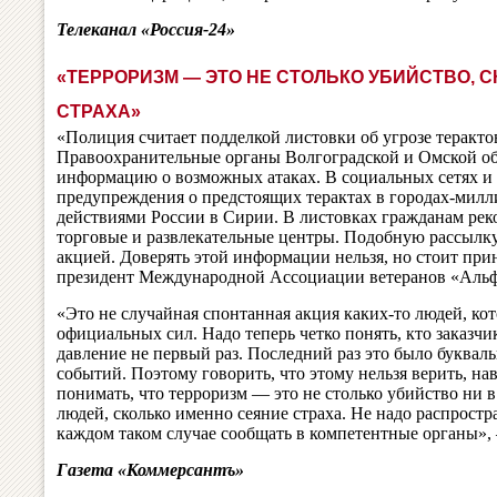
Телеканал «Россия-24»
«ТЕРРОРИЗМ — ЭТО НЕ СТОЛЬКО УБИЙСТВО, 
СТРАХА»
«Полиция считает подделкой листовки об угрозе терактов
Правоохранительные органы Волгоградской и Омской об
информацию о возможных атаках. В социальных сетях и 
предупреждения о предстоящих терактах в городах-милл
действиями России в Сирии. В листовках гражданам ре
торговые и развлекательные центры. Подобную рассылк
акцией. Доверять этой информации нельзя, но стоит прин
президент Международной Ассоциации ветеранов «Альф
«Это не случайная спонтанная акция каких-то людей, кот
официальных сил. Надо теперь четко понять, кто заказч
давление не первый раз. Последний раз это было букваль
событий. Поэтому говорить, что этому нельзя верить, на
понимать, что терроризм — это не столько убийство ни 
людей, сколько именно сеяние страха. Не надо распростр
каждом таком случае сообщать в компетентные органы»,
Газета «Коммерсантъ»