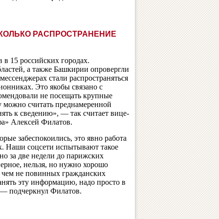
СКОЛЬКО РАСПРОСТРАНЕНИЕ
 в 15 российских городах.
ластей, а также Башкирии опровергли
мессенджерах стали распространяться
ионниках. Это якобы связано с
комендовали не посещать крупные
у можно считать преднамеренной
ять к сведению», — так считает вице-
а» Алексей Филатов.
орые забеспокоились, это явно работа
ик. Наши соцсети испытывают такое
но за две недели до парижских
верное, нельзя, но нужно хорошо
в чем не повинных гражданских
анять эту информацию, надо просто в
 — подчеркнул Филатов.