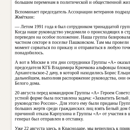
большим переменам в политической и общественной жиз
Вспоминает председатель Ассоциации ветеранов подраз
Жмёткин:
— Летом 1991 года я был сотрудником тринадцатой гру
Когда наше руководство уведомили о происходящих в стр
переведен на особое положение. Наша группа базировал
частном секторе в поселке Пашковском. Там мы провели 
момент сорваться по приказу и отправиться в любую точ
понадобилось.
А вот в Москве в эти дни сотрудники Группы «А» оказал
председателя КГБ Владимира Крючкова альфовцы блоки
Архангельское-2 дачу, в которой находились Борис Ельци
дальнейшем, выполняя распоряжение руководства, они о
Белого дома.
20 августа перед командиром Группы «А» Героем Совет
устной форме была поставлена задача: «Захватить Белый
руководство России». Для этого ему были приданы Гру
больших жертв среди гражданских лиц взять Белый дом 
причиной отказа Карпухина и Группы «А» от участия в ш
генерал был отправлен в отставку.
Уже 22 августа здесь, в Краснодаре, мы вернулись к при