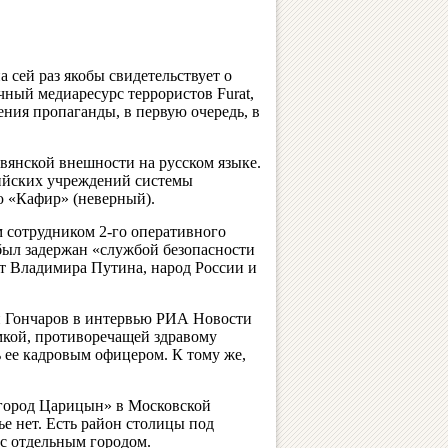
сей раз якобы свидетельствует о
чный медиаресурс террористов Furat,
ния пропаганды, в первую очередь, в
вянской внешности на русском языке.
сийских учреждений системы
ю «Кафир» (неверный).
 сотрудником 2-го оперативного
 был задержан «службой безопасности
т Владимира Путина, народ России и
 Гончаров в интервью РИА Новости
мкой, противоречащей здравому
 ее кадровым офицером. К тому же,
«город Царицын» в Московской
ье нет. Есть район столицы под
с отдельным городом.