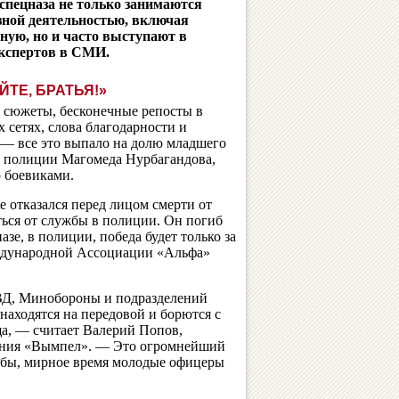
спецназа не только занимаются
зной деятельностью, включая
ную, но и часто выступают в
экспертов в СМИ.
ЙТЕ, БРАТЬЯ!»
 сюжеты, бесконечные репосты в
 сетях, слова благодарности и
— все это выпало на долю младшего
а полиции Магомеда Нурбагандова,
 боевиками.
е отказался перед лицом смерти от
аться от службы в полиции. Он погиб
назе, в полиции, победа будет только за
еждународной Ассоциации «Альфа»
МВД, Минобороны и подразделений
находятся на передовой и борются с
ща, — считает Валерий Попов,
ения «Вымпел». — Это огромнейший
ь бы, мирное время молодые офицеры