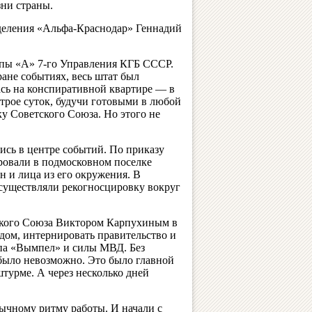
ни страны.
деления «Альфа-Краснодар» Геннадий
ппы «А» 7-го Управления КГБ СССР.
ане событиях, весь штат был
ась на конспиративной квартире — в
трое суток, будучи готовыми в любой
ку Советского Союза. Но этого не
ись в центре событий. По приказу
ровали в подмосковном поселке
н и лица из его окружения. В
существляли рекогносцировку вокруг
ского Союза Виктором Карпухиным в
 дом, интернировать правительство и
ппа «Вымпел» и силы МВД. Без
было невозможно. Это было главной
турме. А через несколько дней
вычному ритму работы. И начали с