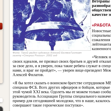
Ветераны 
разнообра
обществен
качестве 
«РАБОТА
Новостные
социальных
сожаления 
лейтенант
казненного
Фото: Такой увидел художник Алексей Беляев-Гинтовт
газету «Спецназ России». 2002 год
«Человек н
своих идеалов, не призвал своих братьев и друзей отказ
за свое дело, и я уверен, пока такие ребята служат в спец
нами, и враг не пройдет», — уверен вице-президент М
Алексей Филатов.
«Я бы хотел сказать о воинском братстве сотрудников 
спецназа ФСБ. Всех других офицеров и бойцов, которые 
этой чумой XXI века. Одолеть мы ее можем только сооб
руководитель Ассоциации Группы специального назнач
пример для сегодняшней молодежи, что в наше, казалос
совершают такие героические поступки».