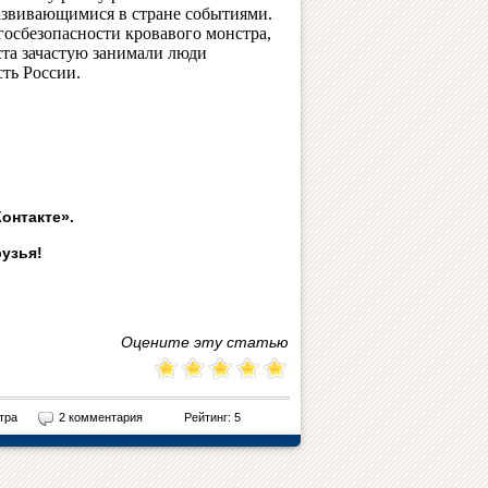
азвивающимися в стране событиями.
госбезопасности кровавого монстра,
ста зачастую занимали люди
ть России.
онтакте».
рузья!
Оцените эту статью
тра
2 комментария
Рейтинг: 5