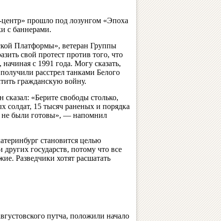
-центр» прошло под лозунгом «Эпоха
ки с баннерами.
ской Платформы», ветеран Группы
ить свой протест против того, что
начиная с 1991 года. Могу сказать,
ы получили расстрел танками Белого
атить гражданскую войну.
н сказал: «Берите свободы столько,
х солдат, 15 тысяч раненых и порядка
е не были готовы», — напомнил
атеринбург становится целью
 других государств, потому что все
ужие. Разведчики хотят расшатать
августовского путча, положили начало