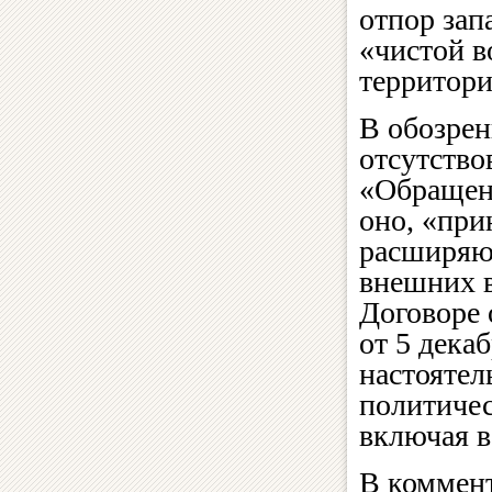
отпор зап
«чистой 
территори
В обозрен
отсутство
«Обращени
оно, «пр
расширяю
внешних 
Договоре 
от 5 дека
настоятел
политичес
включая 
В коммен