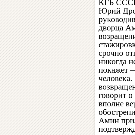
КГБ СССР
Юрий Дро
руководи
дворца А
возращени
стажиров
срочно от
никогда н
покажет —
человека.
возвращен
говорит о
вполне ве
обострени
Амин прил
подтвержд