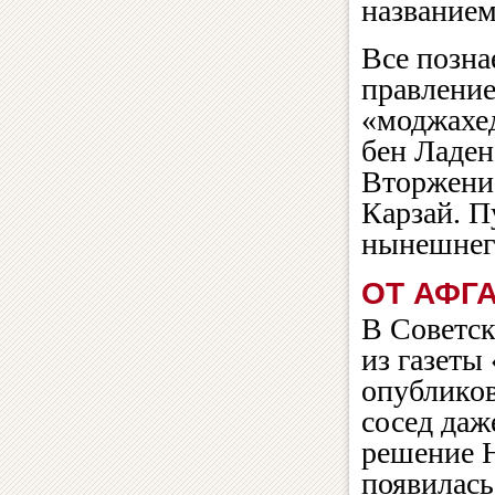
название
Все позна
правление
«моджахе
бен Ладен
Вторжени
Карзай. П
нынешнего
ОТ АФГ
В Советск
из газеты
опубликов
сосед даж
решение Н
появилась