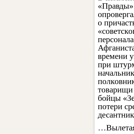
«Правды» 
опроверг
о причаст
«советско
персонала
Афганиста
времени у
при штур
начальни
полковни
товарищи 
бойцы «Зе
потери ср
десантник
…Вылетая 