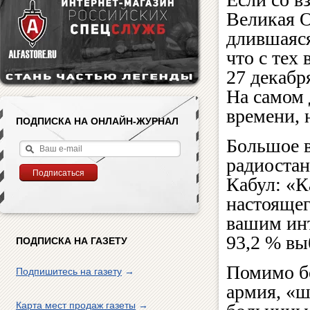
Великая О
длившаяся
что с тех
27 декабр
На самом 
времени, 
ПОДПИСКА НА ОНЛАЙН-ЖУРНАЛ
Большое в
радиостан
Кабул: «К
настоящег
вашим инт
93,2 % в
ПОДПИСКА НА ГАЗЕТУ
Помимо бо
Подпишитесь на газету
→
армия, «ш
Карта мест продаж газеты
→