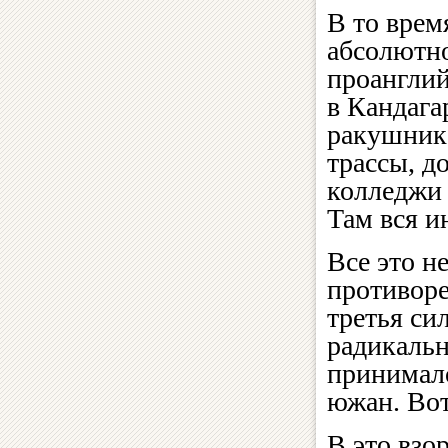
В то врем
абсолютн
проанглий
в Кандага
ракушника
трассы, д
колледжи
Там вся и
Все это н
противоре
третья си
радикальн
принимало
южан. Вот
В это взо