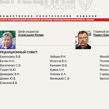
Шеф-редактор:
Главный ре
Александр Репин
Павел Ев
РЕДАКЦИОННЫЙ СОВЕТ:
Березовец В.В.
Зайцев В.Н.
Михайл
Бетин Н.А.
Игнатов В.А.
Поляко
Василенко С.В.
Канакин В.В.
Расход
Гущин М.Ю.
Кумов А.Н.
Репин 
Демидкин В.Н.
Лобова И.А.
Сарва
Демин Ю.В.
Милицкий С.В.
Фролов
Елисеев В.В.