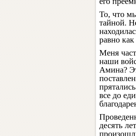
его преем
То, что м
тайной. Н
находилас
равно как
Меня част
наши войс
Амина? Э
поставлен
прятались
все до еди
благодаре
Проведенн
десять ле
произошли