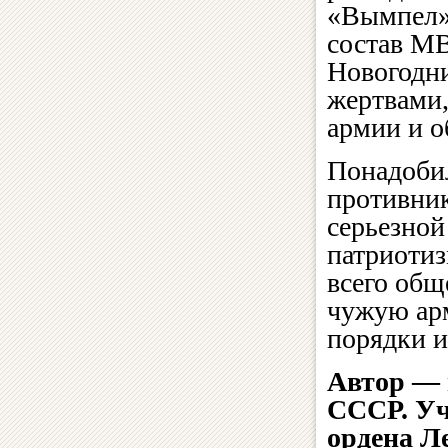
«Вымпел»
состав МВ
Новогодн
жертвами,
армии и о
Понадобил
противник
серьезной
патриотиз
всего общ
чужую ар
порядки и
Автор — 
СССР. Уч
ордена Л