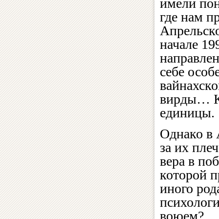
имели пон
где нам п
Апрельско
начале 19
направлен
себе особ
вайнахско
вирды… Кт
единицы.
Однако в 
за их пле
вера в по
которой п
иного род
психологи
воюем?