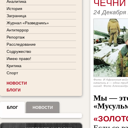
ЧЕЧНИ
Аналитика
История
24 Декабря
Заграница
Журнал «Разведчикъ»
Антитеррор
Репортаж
Расследование
Содружество
Имею право!
Критика
Спорт
Фото: И Афганская войн
НОВОСТИ
начались в — одна три
назад. Фото Александр
БЛОГИ
Мы — это
«Мусульм
БЛОГ
НОВОСТИ
«ЗОЛОТ
Если со в