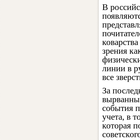
В российс
появляютс
представ
почитател
коварства
зрения ка
физическ
линии в р
все зверс
За послед
вырванные
события п
учета, в 
которая п
советског