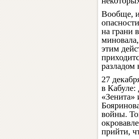
некоторых
Вообще, и
опасности
на грани 
миновала,
этим дейс
приходит
разладом
27 декабр
в Кабуле:
«Зенита» 
Бояринова
войны. То
окровавле
прийти, ч