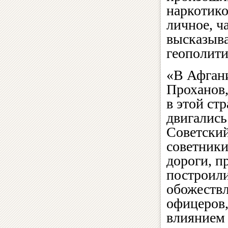
наркотико
личное, ч
высказыв
геополити
«В Афгани
Проханов,
в этой ст
двигались
Советский
советники
дороги, п
построили
обожествл
офицеров,
влиянием 