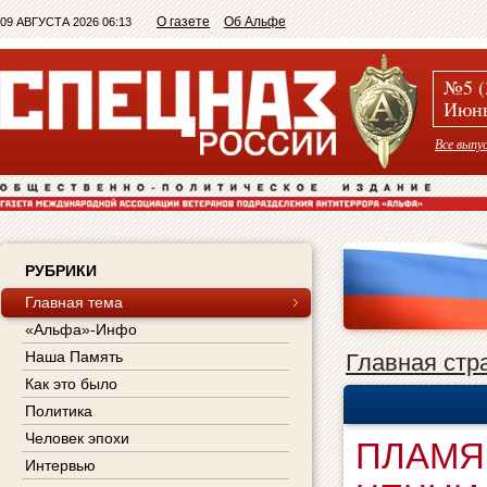
О газете
Об Альфе
09 АВГУСТА 2026 06:13
№5 (
Июнь
Все выпу
РУБРИКИ
Главная тема
«Альфа»-Инфо
Наша Память
Главная стр
Как это было
Политика
Человек эпохи
ПЛАМЯ
Интервью