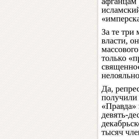
афганцам
исламский
«имперска
За те три
власти, о
массового
только «п
священнос
нелояльно
Да, репре
получили 
«Правда» 
девять-де
декабрьск
тысяч чле