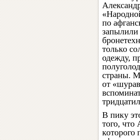
Александр
«Народной
по афганс
запылили 
бронетехн
только со
одежду, п
полуголод
страны. М
от «шурав
вспоминат
тридцатил
В пику эт
того, чт
которого 