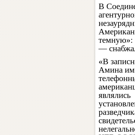
В Соедине
агентурно
незаурядн
Американц
темную»: 
— снабжа
«В запис
Амина им
телефонн
американц
являлись
установл
разведчи
свидетель
нелегальн