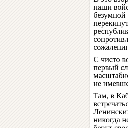
наши войс
безумной 
перекинут
республик
сопротивл
сожалению
С чисто в
первый сл
масштабно
не имевше
Там, в Ка
встречать
Ленинских
никогда н
берут сво