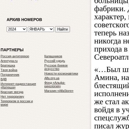
больницы,
фабрики. 
характер,
АРХИВ НОМЕРОВ
советског
теперь на
никогда н
прихода в
ПАРТНЕРЫ
Североатл
Россия-антитеррор
Калашников
Агентура.ru
Русскiй удодъ
Братишка
Русское боевое
«…Был шт
искусство
Твоя война
Новости космонавтики
Пограничник
Амина, на
Alfa.org.ua
ВДВ
Фонд «Альфа-
блестящий
Интернет-радиостанция
кинология»
«Катюша»
Магазин «AlfaStore»
исполнени
Красная звезда
Нет терроризму
же стал а
Терроризм в россии и
мире
войдя в у
спецслуж
писал жу