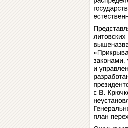
распредел
государств
естественн
Представл
литовских
вышеназва
«Прикрыва
законами, 
и управле
разработа
президент
с В. Крюч
неустанов
Генеральн
план пере