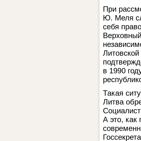
При рассм
Ю. Меля сл
себя прав
Верховный
независим
Литовской
подтвержд
в 1990 год
республико
Такая ситу
Литва обр
Социалист
А это, как
современн
Госсекрет