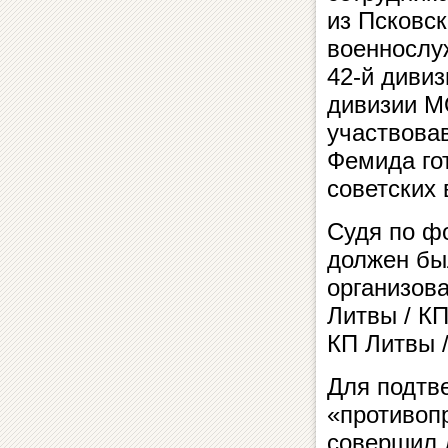
из Псковск
военнослу
42-й диви
дивизии М
участвова
Фемида го
советских
Судя по ф
должен бы
организов
Литвы / К
КП Литвы 
Для подтв
«противоп
совершил 