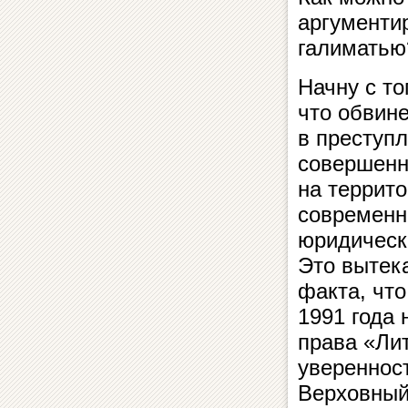
аргументи
галиматью
Начну с то
что обвин
в преступ
совершенн
на террит
современн
юридическ
Это вытека
факта, что
1991 года
права «Ли
уверенност
Верховный