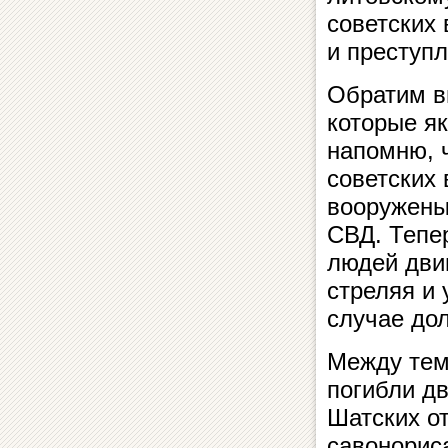
советских
и преступл
Обратим в
которые я
напомню, ч
советских
вооружены
СВД. Тепе
людей дви
стреляя и 
случае дол
Между тем 
погибли д
Шатских о
савонорис