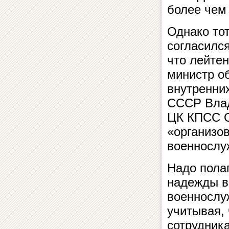
более чем
Однако то
согласилс
что лейте
министр о
внутренни
СССР Влад
ЦК КПСС О
«организов
военнослу
Надо полаг
надежды в
военнослу
учитывая, 
сотрудник