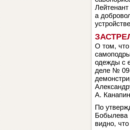
Лейтенант 
а доброво
устройстве
ЗАСТРЕ
О том, чт
самоподры
одежды с е
деле № 09-
демонстри
Александр
А. Канапин
По утверж
Бобылева 
видно, что