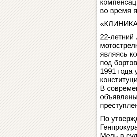
компенсац
во время 
«КЛИНИК
22-летний 
мотострел
являясь к
под бортов
1991 года 
конституци
В совреме
объявлены
преступле
По утверж
Генпрокур
Мель в су