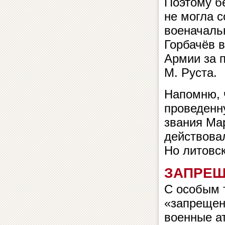
Поэтому б
не могла с
военачальн
Горбачёв в
Армии за 
М. Руста.
Напомню, 
проведенну
звания Ма
действовал
Но литовск
ЗАПРЕЩ
С особым 
«запрещен
военные а