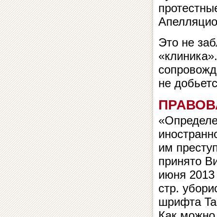
протестные
Апелляцио
Это не за
«клиника».
сопровожд
не добьетс
ПРАВОВ
«Определе
иностранн
им преступ
принято В
июня 2013 
стр. убори
шрифта Tai
Как можно