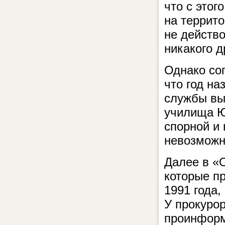
что с этог
на террит
не действ
никакого д
Однако сог
что год н
службы вы
училища Ю
спорной и
невозможн
Далее в «
которые пр
1991 года,
У прокуро
проинформ