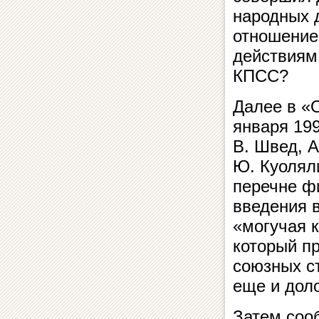
народных 
отношение
действиям
КПСС?
Далее в «
января 19
В. Швед, 
Ю. Куоляли
перечне ф
введения в
«могучая к
который п
союзных ст
еще и дол
Затем соо