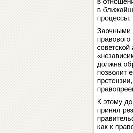
в отношен
в ближайш
процессы.
Заочными 
правового
советской
«независи
должна обр
позволит 
претензии,
правопрее
К этому д
принял ре
правитель
как к пра