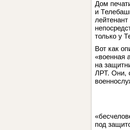
Дом печати
и Телебаш
лейтенант
непосредст
только у 
Вот как о
«военная 
на защитн
ЛРТ. Они, 
военнослу
«бесчелов
под защит