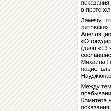
показания 
в протокол
Замечу, ч
литовских 
Апелляцио
«О госуда
(дело «13
сославшис
Михаила Го
националь
Науджюна
Между тем
пребывани
Комитета 
показания