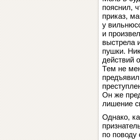
пояснил, ч
приказ, м
у вильнюс
и произвел
выстрела 
пушки. Ник
действий 
Тем не ме
предъявил
преступле
Он же пре
лишение с
Однако, ка
признател
по поводу 