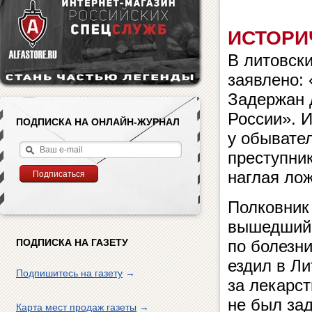
ИСТОРИ
В литовск
заявлено: 
Задержан 
России». 
ПОДПИСКА НА ОНЛАЙН-ЖУРНАЛ
у обывате
преступник
наглая лож
Полковник
вышедший 
ПОДПИСКА НА ГАЗЕТУ
по болезни
ездил в Ли
Подпишитесь на газету
→
за лекарст
не был за
Карта мест продаж газеты
→