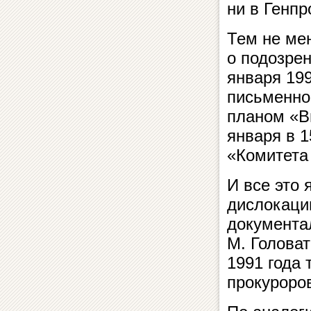
ни в Генпр
Тем не ме
о подозрен
января 199
письменног
планом «В
января в 1
«Комитета
И все это 
дислокаци
документа
М. Голова
1991 года 
прокуроров