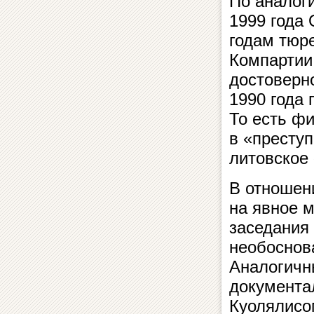
По аналог
1999 года 
годам тюр
Компартии
достоверно
1990 года 
То есть фи
в «престу
литовское
В отношен
на явное 
заседания
необоснов
Аналогичн
документа
Куолялисо