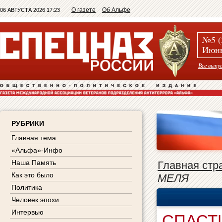
О газете
Об Альфе
06 АВГУСТА 2026 17:23
№5 (
Июнь
Все выпу
РУБРИКИ
Главная тема
«Альфа»-Инфо
Наша Память
Главная стр
Как это было
МЕЛЯ
Политика
Человек эпохи
Интервью
СПАСТ