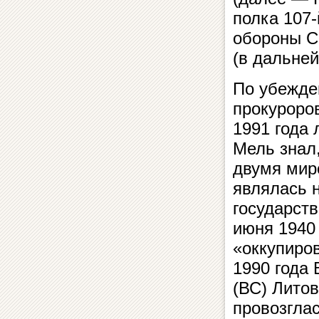
полка 107
обороны С
(в дальне
По убежде
прокуроров
1991 года 
Мель знал
двумя мир
являлась 
государст
июня 1940 
«оккупиров
1990 года
(ВС) Лито
провозглас