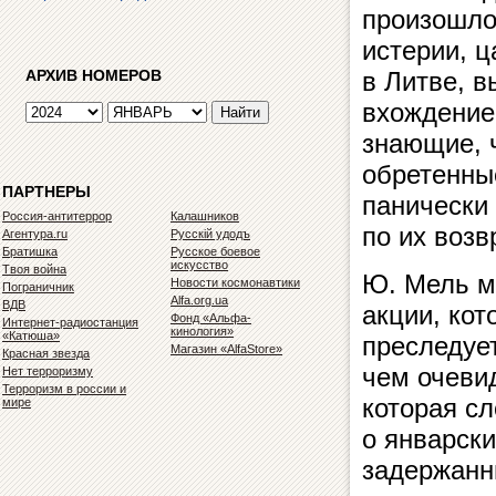
произошло
истерии, 
АРХИВ НОМЕРОВ
в Литве, 
вхождение
знающие, ч
обретенны
ПАРТНЕРЫ
панически
Россия-антитеррор
Калашников
по их возв
Агентура.ru
Русскiй удодъ
Братишка
Русское боевое
искусство
Твоя война
Ю. Мель м
Новости космонавтики
Пограничник
Alfa.org.ua
ВДВ
акции, кот
Фонд «Альфа-
Интернет-радиостанция
кинология»
«Катюша»
преследуе
Магазин «AlfaStore»
Красная звезда
чем очевид
Нет терроризму
Терроризм в россии и
которая сл
мире
о январск
задержанн