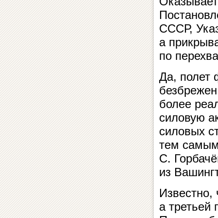
Оказывает
Постановл
СССР, Ука
а прикрыв
по перехва
Да, полет 
безбрежен.
более реа
силовую а
силовых с
тем самым
С. Горбачё
из Вашинг
Известно, 
а третьей 