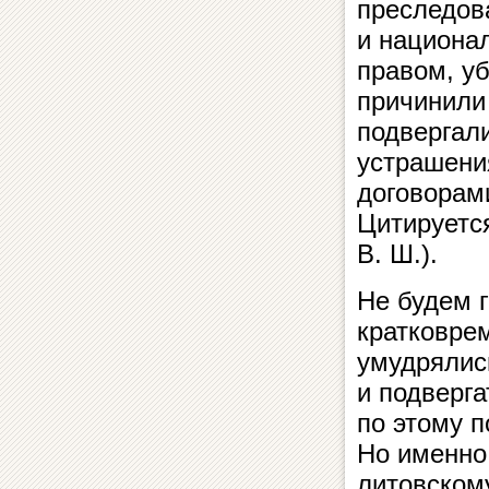
преследов
и национа
правом, уб
причинили
подвергал
устрашени
договорам
Цитируетс
В. Ш.).
Не будем г
кратковре
умудрялис
и подверг
по этому 
Но именно
литовском