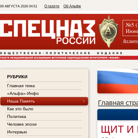
О газете
Об Альфе
09 АВГУСТА 2026 04:51
№5 (
Июнь
Все выпу
РУБРИКИ
Главная тема
«Альфа»-Инфо
Наша Память
Главная стр
Как это было
Политика
Человек эпохи
ЩИТ И
Интервью