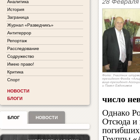
28 Февраля
Аналитика
История
Заграница
Журнал «Разведчикъ»
Антитеррор
Репортаж
Расследование
Содружество
Имею право!
Критика
Фото: Участник штурма
президент Фонда «Аль
Спорт
вице-президент Ассоци
и Павел Евдокимов
НОВОСТИ
число не
БЛОГИ
Однако Р
БЛОГ
НОВОСТИ
Отсюда и 
погибших
Группы «А