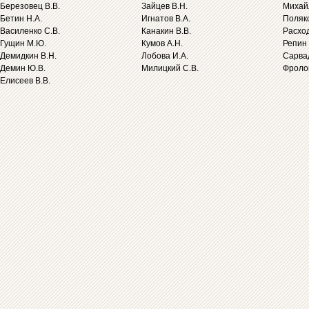
Березовец В.В.
Зайцев В.Н.
Михайл
Бетин Н.А.
Игнатов В.А.
Поляко
Василенко С.В.
Канакин В.В.
Расход
Гущин М.Ю.
Кумов А.Н.
Репин 
Демидкин В.Н.
Лобова И.А.
Сарва
Демин Ю.В.
Милицкий С.В.
Фролов
Елисеев В.В.