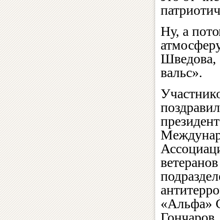
патриотич
Ну, а пот
атмосферу
Шведова, 
вальс».
Участнико
поздрави
президент
Междунар
Ассоциац
ветеранов
подраздел
антитерро
«Альфа» 
Гончаров