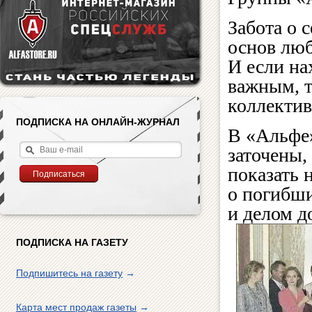
Забота о 
основ люб
И если нах
важным, т
коллектив
ПОДПИСКА НА ОНЛАЙН-ЖУРНАЛ
В «Альфе
заточены,
показать 
о погибши
и делом д
ПОДПИСКА НА ГАЗЕТУ
Подпишитесь на газету
→
Карта мест продаж газеты
→