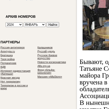
АРХИВ НОМЕРОВ
ПАРТНЕРЫ
Россия-антитеррор
Калашников
Агентура.ru
Русскiй удодъ
Братишка
Русское боевое
искусство
Твоя война
Бывают, о
Новости космонавтики
Пограничник
Alfa.org.ua
Татьяне С
ВДВ
Фонд «Альфа-
Интернет-радиостанция
кинология»
майора Г
«Катюша»
Магазин «AlfaStore»
Красная звезда
вручена в
Нет терроризму
Терроризм в россии и
обладател
мире
Ассоциаци
В нынешн