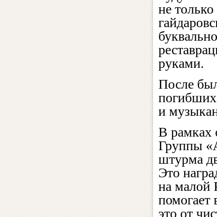
не только
гайдаровс
буквально
реставрац
руками.
После был
погибших
и музыкан
В рамках 
Группы «А
штурма дв
Это награ
на малой 
помогает 
это от чи