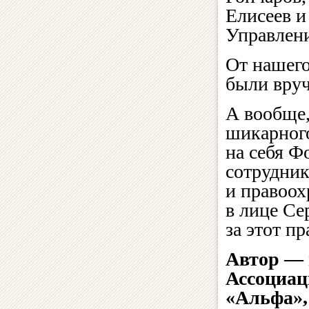
Елисеев и
Управлен
От нашег
были вруч
А вообще,
шикарного
на себя Ф
сотрудник
и правоо
в лице С
за этот пр
Автор — 
Ассоциац
«Альфа»,