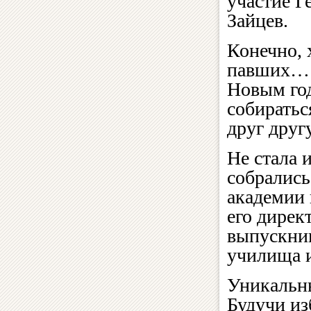
участие Г
Зайцев.
Конечно, 
павших… О
Новым год
собиратьс
друг друг
Не стала 
собрались
академии 
его дире
выпускни
училища 
Уникальн
Будучи из