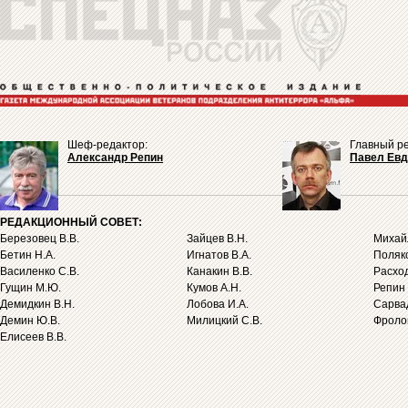
Шеф-редактор:
Главный ре
Александр Репин
Павел Ев
РЕДАКЦИОННЫЙ СОВЕТ:
Березовец В.В.
Зайцев В.Н.
Михайл
Бетин Н.А.
Игнатов В.А.
Поляко
Василенко С.В.
Канакин В.В.
Расход
Гущин М.Ю.
Кумов А.Н.
Репин 
Демидкин В.Н.
Лобова И.А.
Сарва
Демин Ю.В.
Милицкий С.В.
Фролов
Елисеев В.В.