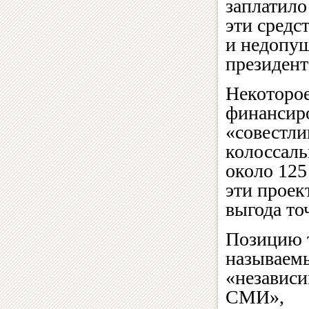
заплатило
эти средс
и недопу
президент
Некоторое
финансиро
«совестли
колоссаль
около 125
эти проек
выгода то
Позицию 
называем
«независ
СМИ»,