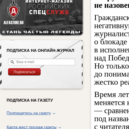
не назов
Гражданск
негативну
журналис
о блокаде
в исполн
ПОДПИСКА НА ОНЛАЙН-ЖУРНАЛ
над Побед
Но только
до понима
жестко ре
Время ле
ПОДПИСКА НА ГАЗЕТУ
меняется 
— сравнен
Подпишитесь на газету
→
под назва
с читател
Карта мест продаж газеты
→