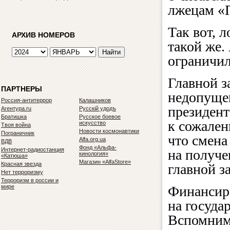
лжецам «
Так вот, 
АРХИВ НОМЕРОВ
такой же.
ограничил
Главной з
ПАРТНЕРЫ
недопуще
Россия-антитеррор
Калашников
президент
Агентура.ru
Русскiй удодъ
Братишка
Русское боевое
к сожален
искусство
Твоя война
Новости космонавтики
Пограничник
что смена
Alfa.org.ua
ВДВ
Фонд «Альфа-
Интернет-радиостанция
на получе
кинология»
«Катюша»
Магазин «AlfaStore»
Красная звезда
главной з
Нет терроризму
Терроризм в россии и
мире
Финансиро
на госуда
Вспомним 