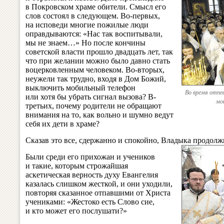
в Покровском храме обители. Смысл его
слов состоял в следующем. Во-первых,
на исповеди многие пожилые люди
оправдываются: «Нас так воспитывали,
мы не знаем…» Но после кончины
советской власти прошло двадцать лет, так
что при желании можно было давно стать
воцерковленным человеком. Во-вторых,
неужели так трудно, входя в Дом Божий,
выключить мобильный телефон
Во время отпе
или хотя бы убрать сигнал вызова? В-
мо
третьих, почему родители не обращают
внимания на то, как вольно и шумно ведут
себя их дети в храме?
Сказав это все, сдержанно и спокойно, Владыка продол
Были среди его прихожан и учеников
и такие, которым строжайшая
аскетическая верность духу Евангелия
казалась слишком жесткой, и они уходили,
повторяя сказанное отпавшими от Христа
учениками: «Жестоко есть Слово сие,
и кто может его послушати?»