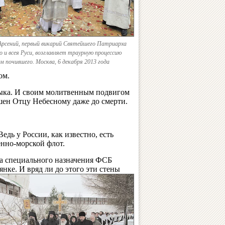
Арсений, первый викарий Святейшего Патриарха
 и всея Руси, возглавляет траурную процессию
ом почившего. Москва, 6 декабря 2013 года
ом.
адыка. И своим молитвенным подвигом
ушен Отцу Небесному даже до смерти.
едь у России, как известно, есть
енно-морской флот.
а специального назначения ФСБ
янке. И вряд ли до этого эти стены