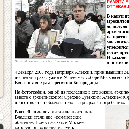
ПАМЯТИ А
ОТПЕВАВШ
В канун п
Пресвятой
до полуноч
архиеписк
на протяж
московско
упокоился 
после пре
И казалос
Фото: Монашеский клобук Владыки Алексия
для жизни
4 декабря 2008 года Патриарх Алексий, принимавший д
последний раз служил в Успенском соборе Московского К
Введения во храм Пресвятой Богородицы.
На фотографии, одной из последних в его жизни, архипа
вместе с архиепископом Орехово-Зуевским Алексием (Фр
приготовлять и облачать тело Патриарха к погребению.
Важнейшими вехами жизненного пути
Владыки стали две «романовские
обители»: Новоспасская, в Москве,
которую он возродил из руин,