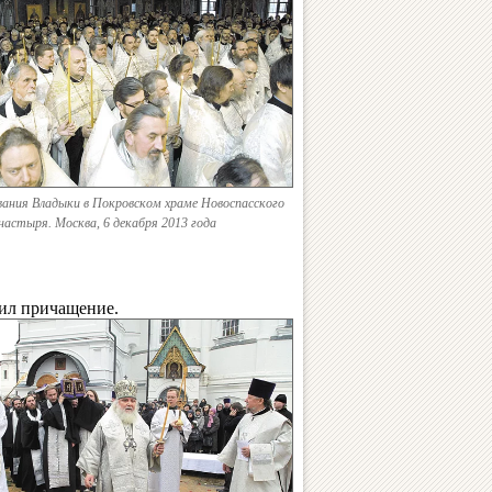
вания Владыки в Покровском храме Новоспасского
настыря. Москва, 6 декабря 2013 года
жил причащение.