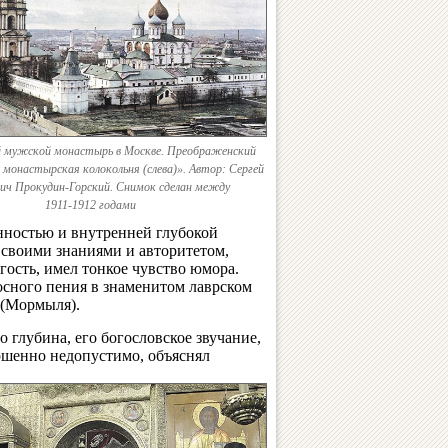
й мужской монастырь в Москве. Преображенский
и монастырская колокольня (слева)». Автор: Сергей
ич Прокудин-Горский. Снимок сделан между
1911‑1912 годами
нностью и внутренней глубокой
а своими знаниями и авторитетом,
гость, имел тонкое чувство юмора.
осного пения в знаменитом лаврском
 (Мормыля).
о глубина, его богословское звучание,
ершенно недопустимо, объяснял