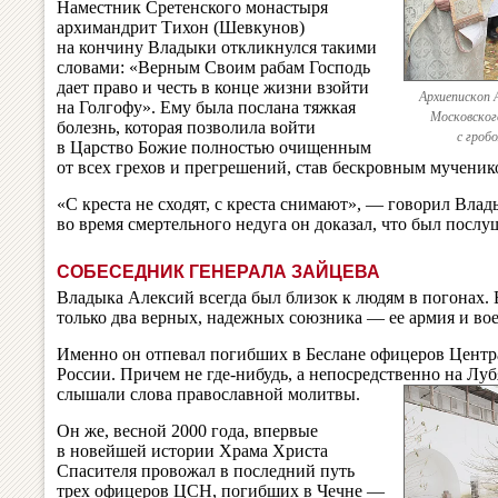
Наместник Сретенского монастыря
архимандрит Тихон (Шевкунов)
на кончину Владыки откликнулся такими
словами: «Верным Своим рабам Господь
дает право и честь в конце жизни взойти
Архиепископ 
на Голгофу». Ему была послана тяжкая
Московского
болезнь, которая позволила войти
с гроб
в Царство Божие полностью очищенным
от всех грехов и прегрешений, став бескровным мученик
«С креста не сходят, с креста снимают», — говорил Вл
во время смертельного недуга он доказал, что был посл
СОБЕСЕДНИК ГЕНЕРАЛА ЗАЙЦЕВА
Владыка Алексий всегда был близок к людям в погонах. В
только два верных, надежных союзника — ее армия и во
Именно он отпевал погибших в Беслане офицеров Центр
России. Причем не где-нибудь, а непосредственно на Луб
слышали слова православной молитвы.
Он же, весной 2000 года, впервые
в новейшей истории Храма Христа
Спасителя провожал в последний путь
трех офицеров ЦСН, погибших в Чечне —