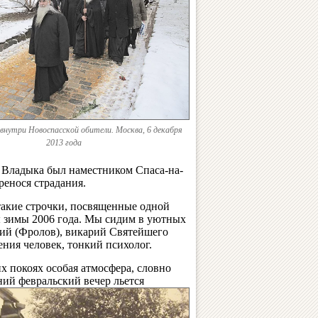
внутри Новоспасской обители. Москва, 6 декабря
2013 года
 Владыка был наместником Спаса-на-
ренося страдания.
такие строчки, посвященные одной
ы зимы 2006 года. Мы сидим в уютных
сий (Фролов), викарий Святейшего
ия человек, тонкий психолог.
х покоях особая атмосфера, словно
ний февральский вечер льется