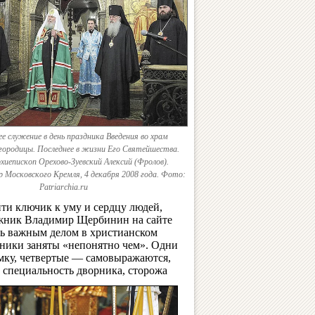
 служение в день праздника Введения во храм
городицы. Последнее в жизни Его Святейшества.
хиепископ Орехово-Зуевский Алексий (Фролов).
р Московского Кремля, 4 декабря 2008 года. Фото:
Patriarchia.ru
ти ключик к уму и сердцу людей,
ожник Владимир Щербинин на сайте
нь важным делом в христианском
жники заняты «непонятно чем». Одни
юмку, четвертые — самовыражаются,
т специальность дворника, сторожа