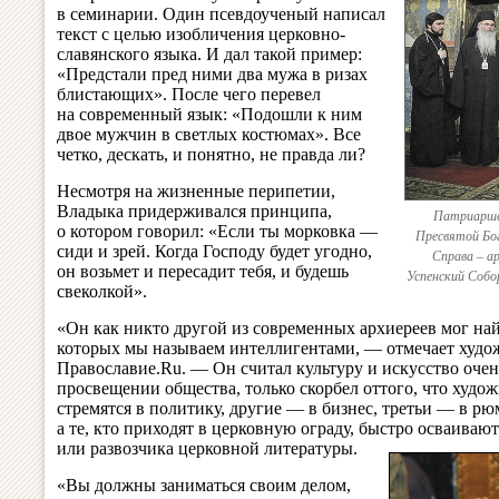
в семинарии. Один псевдоученый написал
текст с целью изобличения церковно-
славянского языка. И дал такой пример:
«Предстали пред ними два мужа в ризах
блистающих». После чего перевел
на современный язык: «Подошли к ним
двое мужчин в светлых костюмах». Все
четко, дескать, и понятно, не правда ли?
Несмотря на жизненные перипетии,
Владыка придерживался принципа,
Патриаршее
о котором говорил: «Если ты морковка —
Пресвятой Бо
сиди и зрей. Когда Господу будет угодно,
Справа – ар
он возьмет и пересадит тебя, и будешь
Успенский Собо
свеколкой».
«Он как никто другой из современных архиереев мог най
которых мы называем интеллигентами, — отмечает худ
Православие.Ru. — Он считал культуру и искусство оче
просвещении общества, только скорбел оттого, что худо
стремятся в политику, другие — в бизнес, третьи — в р
а те, кто приходят в церковную ограду, быстро осваиваю
или развозчика церковной литературы.
«Вы должны заниматься своим делом,