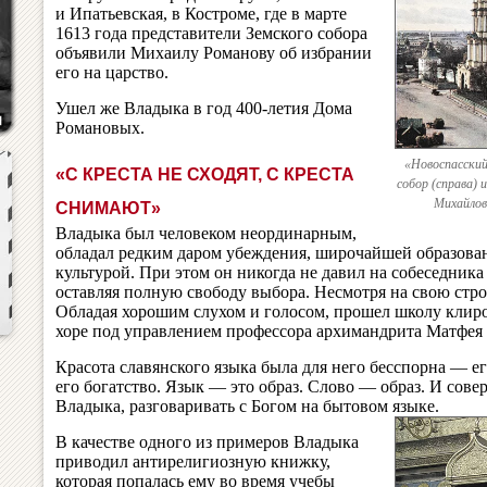
и Ипатьевская, в Костроме, где в марте
1613 года представители Земского собора
объявили Михаилу Романову об избрании
его на царство.
Ушел же Владыка в год 400-летия Дома
Романовых.
«Новоспасски
«С КРЕСТА НЕ СХОДЯТ, С КРЕСТА
собор (справа) 
Михайлов
СНИМАЮТ»
Владыка был человеком неординарным,
обладал редким даром убеждения, широчайшей образова
культурой. При этом он никогда не давил на собеседник
оставляя полную свободу выбора. Несмотря на свою стро
Обладая хорошим слухом и голосом, прошел школу клир
хоре под управлением профессора архимандрита Матфея
Красота славянского языка была для него бесспорна — ег
его богатство. Язык — это образ. Слово — образ. И сов
Владыка, разговаривать с Богом на бытовом языке.
В качестве одного из примеров Владыка
приводил антирелигиозную книжку,
которая попалась ему во время учебы