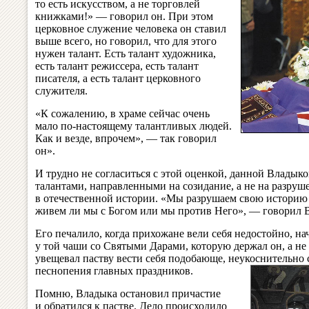
то есть искусством, а не торговлей
книжками!» — говорил он. При этом
церковное служение человека он ставил
выше всего, но говорил, что для этого
нужен талант. Есть талант художника,
есть талант режиссера, есть талант
писателя, а есть талант церковного
служителя.
«К сожалению, в храме сейчас очень
мало по-настоящему талантливых людей.
Как и везде, впрочем», — так говорил
он».
И трудно не согласиться с этой оценкой, данной Владыко
талантами, направленными на созидание, а не на разруш
в отечественной истории. «Мы разрушаем свою историю и
живем ли мы с Богом или мы против Него», — говорил 
Его печалило, когда прихожане вели себя недостойно, н
у той чаши со Святыми Дарами, которую держал он, а н
увещевал паству вести себя подобающе, неукоснительно с
песнопения главных праздников.
Помню, Владыка остановил причастие
и обратился к пастве. Дело происходило