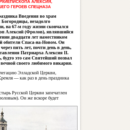
РХИЕПИСКОПА АЛЕКСИЯ,
ЕГО ГЕРОЕВ СПЕЦНАЗА
раздника Введения во храм
 Богородицы, незадолго
и, на 67-м году жизни скончался
оп Алексий (Фролов), являвшийся
ении двадцати лет наместником
й обители Спаса-на-Новом. Он
через пять лет, почти день в день,
ставления Патриарха Алексия II.
ь, будто это сам Святейший позвал
 вечной своего любимого викария.
елегацию Элладской Церкви,
ремля — как раз в день праздника
стырь Русской Церкви запечатлен
оловым). Он же вскоре будет