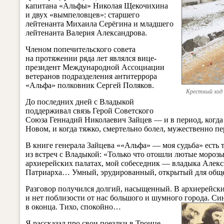
капитана «Альфы» Николая Щекочихина
и двух «вымпеловцев»: старшего
лейтенанта Михаила Серёгина и младшего
лейтенанта Валерия Александрова.
Членом попечительского совета
на протяжении ряда лет являлся вице-
президент Международной Ассоциации
ветеранов подразделения антитеррора
«Альфа» полковник Сергей Поляков.
Крестный ход 
До последних дней с Владыкой
поддерживал связь Герой Советского
Союза Геннадий Николаевич Зайцев — и в период, когда
Новом, и когда тяжко, смертельно болел, мужественно пе
В книге генерала Зайцева ««Альфа» — моя судьба» есть 
из встреч с Владыкой: «Только что отошли лютые мороз
архиерейских палатах, мой собеседник — владыка Алек
Патриарха… Умный, эрудированный, открытый для общен
Разговор получился долгий, насыщенный. В архиерейски
и нет поблизости от нас большого и шумного города. Си
в оконца. Тихо, спокойно…
Я рассказал про свои поездки в Троице-