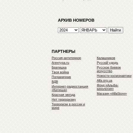
АРХИВ НОМЕРОВ
ПАРТНЕРЫ
Россия-антитеррор
Калашников
Агентура.ru
Русскiй удодъ
Братишка
Русское боевое
искусство
Твоя война
Новости космонавтики
Пограничник
Alfa.org.ua
ВДВ
Фонд «Альфа-
Интернет-радиостанция
кинология»
«Катюша»
Магазин «AlfaStore»
Красная звезда
Нет терроризму
Терроризм в россии и
мире