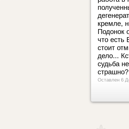
полученны
дегенерат
кремле, н
Подонок о
что есть 
стоит отм
дело... К
судьба не
страшно?
Оставлен 6 Д