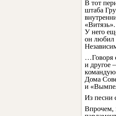
В тот пер
штаба Гру
внутренни
«Витязь».
У него ещ
он любил 
Независим
…Говоря 
и другое 
командующ
Дома Сове
и «Вымпел
Из песни
Впрочем, 
парламент