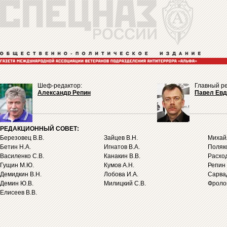
Шеф-редактор:
Главный ре
Александр Репин
Павел Ев
РЕДАКЦИОННЫЙ СОВЕТ:
Березовец В.В.
Зайцев В.Н.
Михайл
Бетин Н.А.
Игнатов В.А.
Поляко
Василенко С.В.
Канакин В.В.
Расход
Гущин М.Ю.
Кумов А.Н.
Репин 
Демидкин В.Н.
Лобова И.А.
Сарва
Демин Ю.В.
Милицкий С.В.
Фролов
Елисеев В.В.