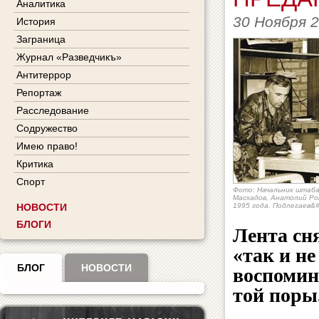
Аналитика
30 Ноября 
История
Заграница
Журнал «Разведчикъ»
Антитеррор
Репортаж
Расследование
Содружество
Имею право!
Критика
Спорт
Фото: Начальник штаба
Масхадов, Анатолий Ро
НОВОСТИ
1995 года. Подлегаев&
БЛОГИ
Лента сн
«так и не
БЛОГ
НОВОСТИ
воспомин
той поры