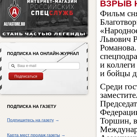
ВЗРЫВ 
Фильм сня
Благотвор
«Народно
Львович Р
Романова.
ПОДПИСКА НА ОНЛАЙН-ЖУРНАЛ
спецподр
и коллеги
и бойцы д
Среди го
заместите
Председат
ПОДПИСКА НА ГАЗЕТУ
Федераци
Торшин, в
Подпишитесь на газету
→
Междунар
Карта мест продаж газеты
→