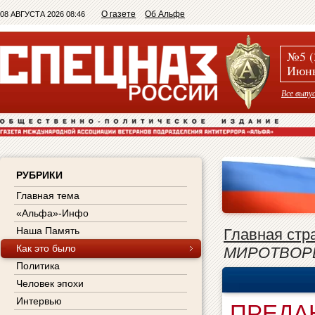
О газете
Об Альфе
08 АВГУСТА 2026 08:46
№5 (
Июнь
Все выпу
РУБРИКИ
Главная тема
«Альфа»-Инфо
Наша Память
Главная стр
Как это было
МИРОТВОР
Политика
Человек эпохи
Интервью
ПРЕДА