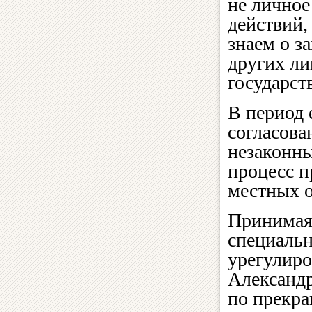
не личное
действий,
знаем о з
других ли
государст
В период 
согласова
незаконн
процесс п
местных о
Принимая 
специаль
урегулиро
Александ
по прекра