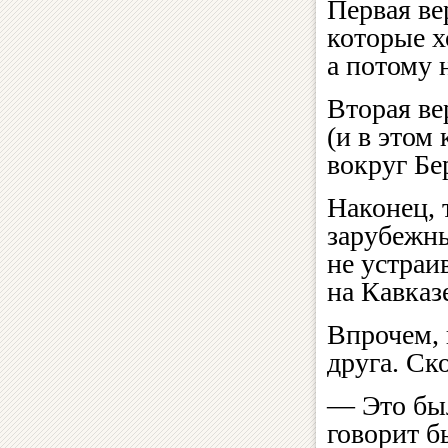
Первая ве
которые х
а потому 
Вторая ве
(и в этом
вокруг Бе
Наконец, 
зарубежны
не устраи
на Кавказ
Впрочем, 
друга. Ск
— Это был
говорит б