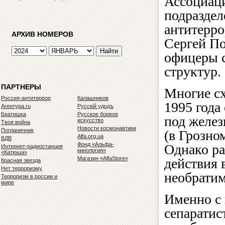
Ассоциаци
подраздел
антитерр
АРХИВ НОМЕРОВ
Сергей По
офицеры 
структур.
ПАРТНЕРЫ
Многие сх
Россия-антитеррор
Калашников
1995 года 
Агентура.ru
Русскiй удодъ
Братишка
Русское боевое
под желе
искусство
Твоя война
Новости космонавтики
Пограничник
(в Грозно
Alfa.org.ua
ВДВ
Фонд «Альфа-
Однако ра
Интернет-радиостанция
кинология»
«Катюша»
Магазин «AlfaStore»
действия 
Красная звезда
Нет терроризму
необрати
Терроризм в россии и
мире
Именно с
сепаратис