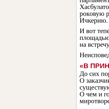
Хасбулато
роковую 
Ичкерию.
И вот теп
площадью 
на встреч
Неисповед
«В ПРИ
До сих по
О заказчи
существую
О чем и г
миротвор