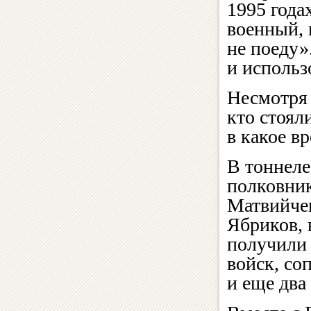
1995 год
военный, 
не поеду»
и использ
Несмотря 
кто стоял
в какое вр
В тоннел
полковник
Матвийчен
Ябриков, 
получили
войск, со
и еще два