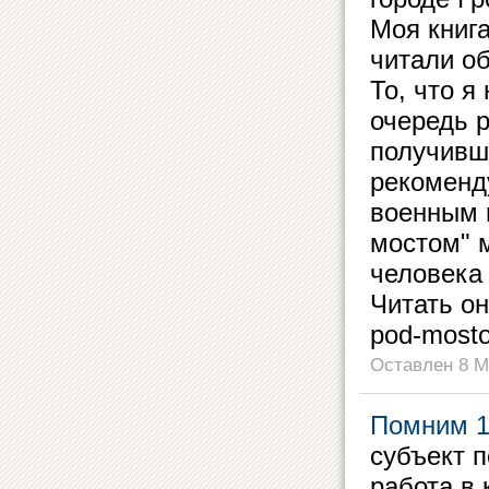
Моя книга
читали об
То, что я
очередь 
получивш
рекоменд
военным 
мостом" 
человека 
Читать он
pod-most
Оставлен 8 М
Помним 1
субъект п
работа в 