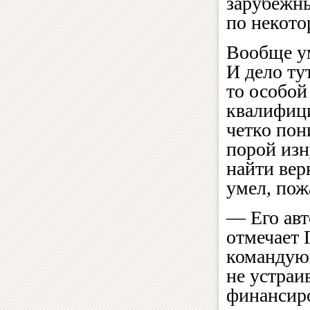
зарубежны
по некот
Вообще ум
И дело ту
то особой
квалифиц
четко пон
порой изн
найти вер
умел, пож
— Его авт
отмечает
командующ
не устраи
финансир