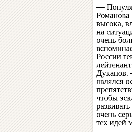
— Популя
Романова 
высока, в
на ситуац
очень бо
вспоминае
России ге
лейтенант
Дуканов. 
являлся 
препятств
чтобы эс
развивать
очень сер
тех идей 