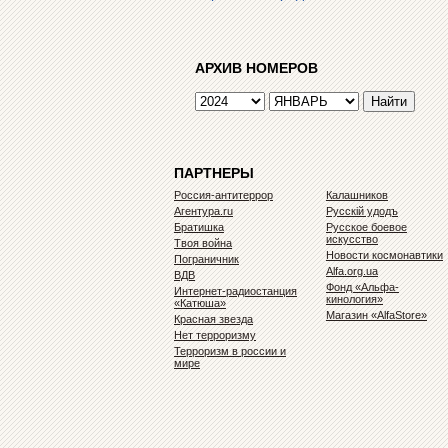
АРХИВ НОМЕРОВ
ПАРТНЕРЫ
Россия-антитеррор
Калашников
Агентура.ru
Русскiй удодъ
Братишка
Русское боевое
искусство
Твоя война
Новости космонавтики
Пограничник
Alfa.org.ua
ВДВ
Фонд «Альфа-
Интернет-радиостанция
кинология»
«Катюша»
Магазин «AlfaStore»
Красная звезда
Нет терроризму
Терроризм в россии и
мире