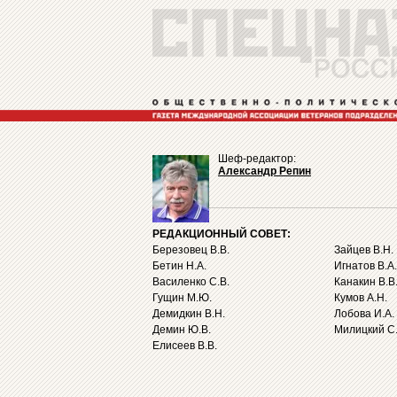
Шеф-редактор:
Александр Репин
РЕДАКЦИОННЫЙ СОВЕТ:
Березовец В.В.
Зайцев В.Н.
Бетин Н.А.
Игнатов В.А.
Василенко С.В.
Канакин В.В
Гущин М.Ю.
Кумов А.Н.
Демидкин В.Н.
Лобова И.А.
Демин Ю.В.
Милицкий С.
Елисеев В.В.