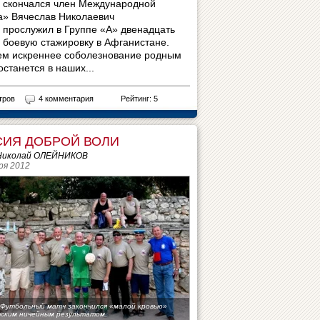
и скончался член Международной
а» Вячеслав Николаевич
н прослужил в Группе «А» двенадцать
 боевую стажировку в Афганистане.
ем искреннее соболезнование родным
станется в наших...
тров
4 комментария
Рейтинг: 5
ИЯ ДОБРОЙ ВОЛИ
 Николай ОЛЕЙНИКОВ
ря 2012
 Футбольный матч закончился «малой кровью»
тским ничейным результатом