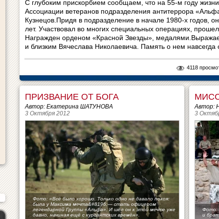
С глубоким прискорбием сообщаем, что на 55-м году жизн
Ассоциации ветеранов подразделения антитеррора «Альф
Кузнецов.Придя в подразделение в начале 1980-х годов, о
лет. Участвовал во многих специальных операциях, прошел
Награжден орденом «Красной Звезды», медалями.Выража
и близким Вячеслава Николаевича. Память о нем навсегда о
4118 просмо
ПРИЗВАНИЕ ОТ БОГА
МИСС
Автор: Екатерина ШАТУНОВА
Автор:
3 Октября 2012
3 Октяб
Фото: «Всё было хорошо. Только одно не давало покоя:
была у Максима мечта&#8196;— стать офицером
легендарной Группы «Альфа». И шёл он к этой мечте уже
Фото:
давно, начиная ещё с курсантских времён».
и бра