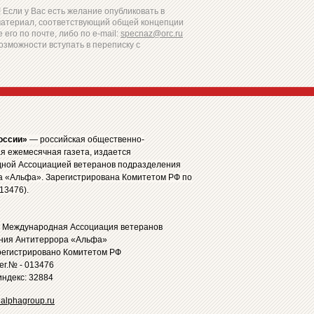
Если у Вас есть желание опубликовать в
материал, соответствующий общей концепции
 его по почте, либо по e-mail:
specnaz@orc.ru
озможности вступать в переписку с
оссии»
— российская общественно-
я ежемесячная газета, издается
ной Ассоциацией ветеранов подразделения
а «Альфа». Зарегистрирована Комитетом РФ по
13476).
: Международная Ассоциация ветеранов
ния Антитеррора «Альфа»
регистрировано Комитетом РФ
рег.№ - 013476
ндекс: 32884
alphagroup.ru