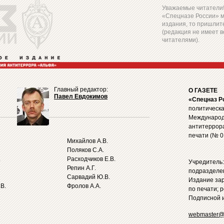
Уважаемые читатели! 
«Спецназе России» 
издания, то пришлите
(редакция не имеет в
читателями).
Главный редактор:
О ГАЗЕТЕ
Павел Евдокимов
«Спецназ Р
политическа
Международ
антитеррор
печати (№ 0
Михайлов А.В.
Поляков С.А.
.
Расходчиков Е.В.
Учредитель
Репин А.Г.
подразделе
Сарвадий Ю.В.
Издание за
В.
Фролов А.А.
по печати; 
Подписной и
webmaster@