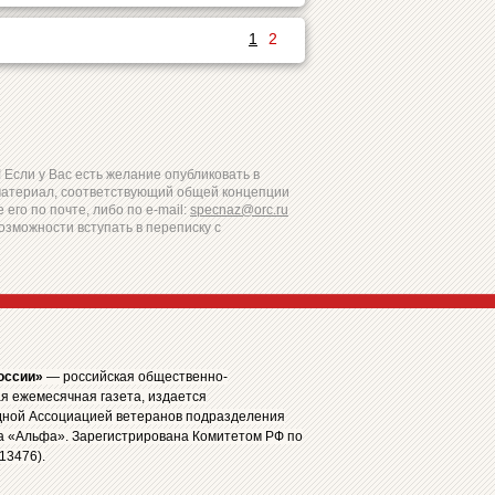
1
2
Если у Вас есть желание опубликовать в
материал, соответствующий общей концепции
 его по почте, либо по e-mail:
specnaz@orc.ru
озможности вступать в переписку с
оссии»
— российская общественно-
я ежемесячная газета, издается
ной Ассоциацией ветеранов подразделения
а «Альфа». Зарегистрирована Комитетом РФ по
13476).