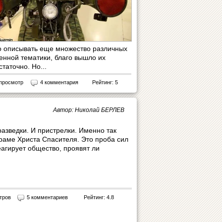
 описывать еще множество различных
оенной тематики, благо вышло их
таточно. Но...
 просмотр
4 комментария
Рейтинг: 5
Автор: Николай БЕРЛЕВ
азведки. И пристрелки. Именно так
раме Христа Спасителя. Это проба сил
еагирует общество, проявят ли
тров
5 комментариев
Рейтинг: 4.8