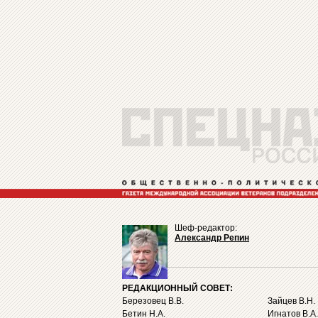
Шеф-редактор:
Александр Репин
РЕДАКЦИОННЫЙ СОВЕТ:
Березовец В.В.
Зайцев В.Н.
Бетин Н.А.
Игнатов В.А.