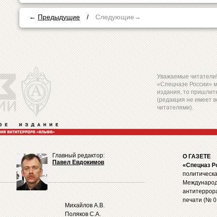
←
Предыдущие
/
Следующие→
Уважаемые читатели! 
«Спецназе России» 
издания, то пришлите
(редакция не имеет в
читателями).
Главный редактор:
О ГАЗЕТЕ
Павел Евдокимов
«Спецназ Р
политическа
Международ
антитеррор
печати (№ 0
Михайлов А.В.
Поляков С.А.