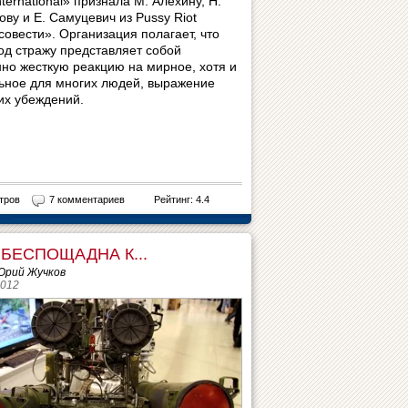
ternational» признала М. Алехину, Н.
ву и Е. Самуцевич из Pussy Riot
совести». Организация полагает, что
под стражу представляет собой
но жесткую реакцию на мирное, хотя и
ьное для многих людей, выражение
их убеждений.
тров
7 комментариев
Рейтинг: 4.4
 БЕСПОЩАДНА К...
Юрий Жучков
2012