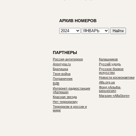
АРХИВ НОМЕРОВ
ПАРТНЕРЫ
Россия-антитеррор
Калашников
Агентура.ru
Русскiй удодъ
Братишка
Русское боевое
искусство
Твоя война
Новости космонавтики
Пограничник
Alfa.org.ua
ВДВ
Фонд «Альфа-
Интернет-радиостанция
кинология»
«Катюша»
Магазин «AlfaStore»
Красная звезда
Нет терроризму
Терроризм в россии и
мире