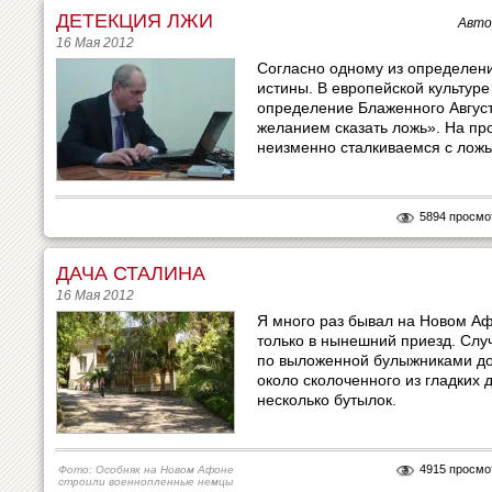
ДЕТЕКЦИЯ ЛЖИ
Авто
16 Мая 2012
Согласно одному из определен
истины. В европейской культур
определение Блаженного Август
желанием сказать ложь». На пр
неизменно сталкиваемся с ложь
5894 просмо
ДАЧА СТАЛИНА
16 Мая 2012
Я много раз бывал на Новом Аф
только в нынешний приезд. Слу
по выложенной булыжниками до
около сколоченного из гладких 
несколько бутылок.
4915 просмо
Фото: Особняк на Новом Афоне
строили военнопленные немцы