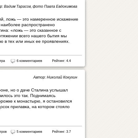
р: Вадим Тарасов, фото Павла Евдокимова
ий, ложь — это намеренное искажение
е наиболее распространено
ина: «ложь — это сказанное с
отяжении всего нашего бытия мы
ю в тех или иных ее проявлениях.
тра
6 комментариев
Рейтинг: 4.4
Автор: Николай Кокухин
оне, но о даче Сталина услышал
чилось это так. Поднимаясь
рожке к монастырю, я остановился
досок прилавка, на котором стояло
тров
5 комментариев
Рейтинг: 3.7