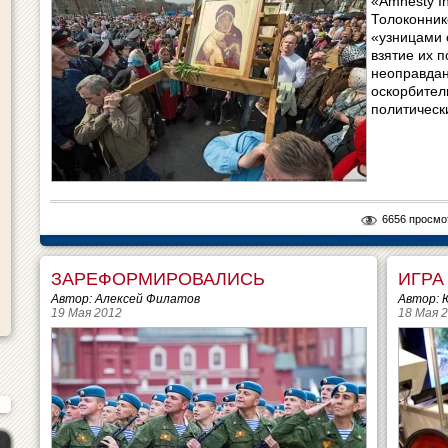
«Amnesty In
Толоконнико
«узницами 
взятие их 
неоправдан
оскорбител
политическ
6656 просмо
ЗАРЕФОРМИРОВАЛИСЬ
ИГРА
Автор: Алексей Филатов
Автор: 
19 Мая 2012
18 Мая 