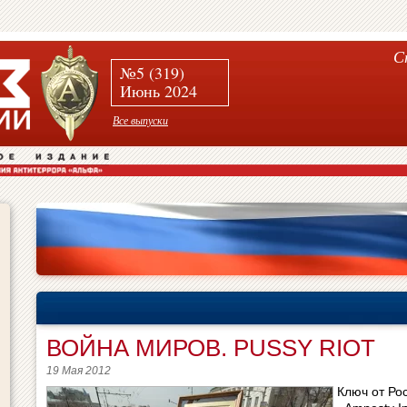
С
№5 (319)
Июнь 2024
Все выпуски
ВОЙНА МИРОВ. PUSSY RIOT
19 Мая 2012
Ключ от Ро