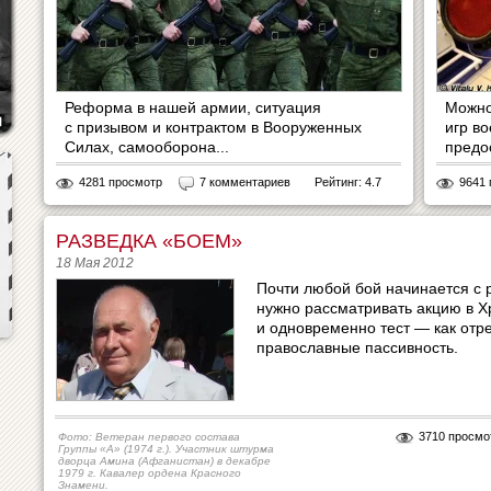
Реформа в нашей армии, ситуация
Можно
с призывом и контрактом в Вооруженных
игр в
Силах, самооборона...
предос
4281 просмотр
7 комментариев
Рейтинг: 4.7
9641
РАЗВЕДКА «БОЕМ»
18 Мая 2012
Почти любой бой начинается с р
нужно рассматривать акцию в Х
и одновременно тест — как отр
православные пассивность.
3710 просмо
Фото: Ветеран первого состава
Группы «А» (1974 г.). Участник штурма
дворца Амина (Афганистан) в декабре
1979 г. Кавалер ордена Красного
Знамени.