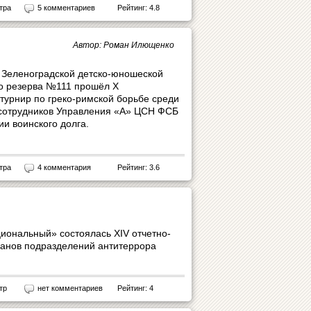
тра
5 комментариев
Рейтинг: 4.8
Автор: Роман Илющенко
е Зеленоградской детско-юношеской
о резерва №111 прошёл Х
урнир по греко-римской борьбе среди
сотрудников Управления «А» ЦСН ФСБ
и воинского долга.
тра
4 комментария
Рейтинг: 3.6
циональный» состоялась XIV отчетно-
анов подразделений антитеррора
тр
нет комментариев
Рейтинг: 4