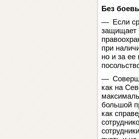
Без боев
— Если ср
защищает 
правоохра
при наличи
но и за е
посольство
— Соверше
как на Сев
максималь
большой п
как справ
сотруднико
сотрудник