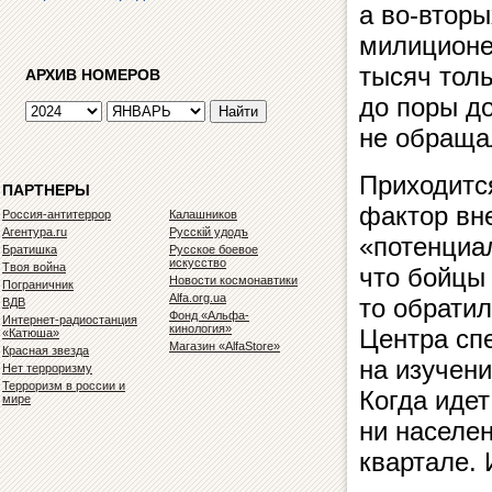
а во‑втор
милиционе
тысяч тол
АРХИВ НОМЕРОВ
до поры д
не обраща
Приходитс
ПАРТНЕРЫ
фактор вне
Россия-антитеррор
Калашников
Агентура.ru
Русскiй удодъ
«потенциа
Братишка
Русское боевое
искусство
Твоя война
что бойцы 
Новости космонавтики
Пограничник
Alfa.org.ua
то обратил
ВДВ
Фонд «Альфа-
Интернет-радиостанция
кинология»
Центра сп
«Катюша»
Магазин «AlfaStore»
Красная звезда
на изучени
Нет терроризму
Терроризм в россии и
Когда идет
мире
ни населе
квартале. 