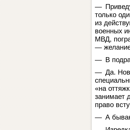
— Приведу
только оди
из действу
военных и
МВД, погр
— желание
— В подра
— Да. Нов
специальн
«на оттяж
занимает д
право вст
— А бываю
— Изредка