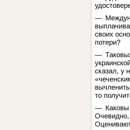
удостовер
— Междуна
выплачива
своих осн
потери?
— Таковых
украинско
сказал, у
«чеченски
вычленить
то получит
— Каковы 
Очевидно,
Оценивают