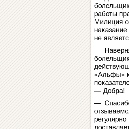
болельщик
работы пр
Милиция о
наказание
не являет
— Наверня
болельщик
действующ
«Альфы» к
показател
— Добра!
— Спасибо
отзываемся
регулярно 
доставляе