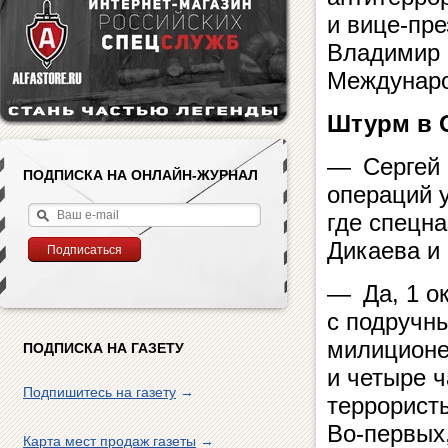
и вице-пр
Владимир 
Междунаро
Штурм в 
— Сергей 
ПОДПИСКА НА ОНЛАЙН-ЖУРНАЛ
операций 
где спецн
Дикаева и 
— Да, 1 ок
с подручн
милиционе
ПОДПИСКА НА ГАЗЕТУ
и четыре 
Подпишитесь на газету
→
террорист
Во-первых
Карта мест продаж газеты
→