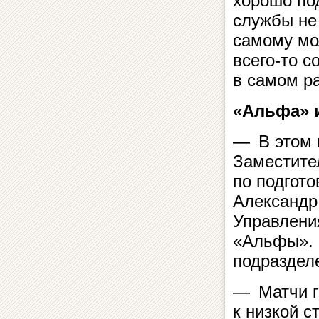
хорошо по
службы не
самому мо
всего‑то с
в самом р
«Альфа» 
— В этом 
Заместите
по подгото
Александр
Управлени
«Альфы». 
подраздел
— Матчи г
к низкой с