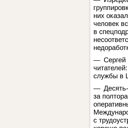
группировк
них оказа
человек вс
в спецпод
несоответс
недоработ
— Сергей 
читателей:
службы в 
— Десять-п
за полтора
оперативны
Междунаро
с трудоус