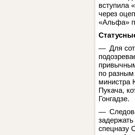
вступила 
через оце
«Альфа» п
Статусны
— Для сот
подозрева
привычным
по разным
министра 
Пукача, ко
Гонгадзе.
— Следова
задержать 
спецназу 