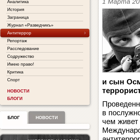
1 Марта 20
Аналитика
История
Заграница
Журнал «Разведчикъ»
Антитеррор
Репортаж
Расследование
Содружество
Имею право!
Критика
Спорт
и сын Ос
террорист
НОВОСТИ
БЛОГИ
Проведенн
в послужн
БЛОГ
НОВОСТИ
чем живет
Междунаро
антитерро