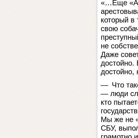
«…Еще «Ал
арестовыв
который в
свою соба
преступный
не собстве
Даже сове
достойно. 
достойно, 
— Что так
— люди сл
кто пытает
государств
Мы же не «
СБУ, выпо
грамотно и