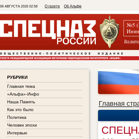
О газете
Об Альфе
06 АВГУСТА 2026 02:58
№5 (
Июнь
Все выпу
РУБРИКИ
Главная тема
«Альфа»-Инфо
Наша Память
Главная стр
Как это было
Политика
Человек эпохи
СПЕЦН
Интервью