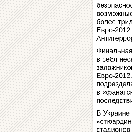
безопасно
возможные
более три
Евро-2012
Антитерро
Финальная
в себя не
заложнико
Евро-2012
подраздел
в «фанатс
последств
В Украине
«стюардинг
стадионов