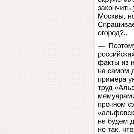
закончить 
Москвы, но
Спрашивае
огород?..
— Поэтому
российски
факты из 
на самом д
примера у
труд «Аль
мемуарами
прочном ф
«альфовск
не будем д
но так, чт