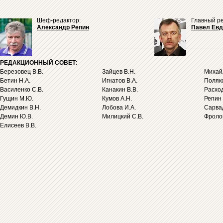
Шеф-редактор:
Главный ре
Александр Репин
Павел Ев
РЕДАКЦИОННЫЙ СОВЕТ:
Березовец В.В.
Зайцев В.Н.
Михайл
Бетин Н.А.
Игнатов В.А.
Поляко
Василенко С.В.
Канакин В.В.
Расход
Гущин М.Ю.
Кумов А.Н.
Репин 
Демидкин В.Н.
Лобова И.А.
Сарва
Демин Ю.В.
Милицкий С.В.
Фролов
Елисеев В.В.