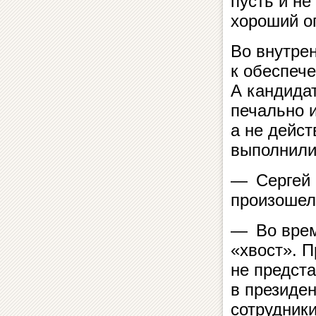
пусть и не
хороший о
Во внутре
к обеспеч
А кандида
печально 
а не дейст
выполнили
— Сергей И
произошел
— Во врем
«хвост». П
не предст
в президе
сотрудники