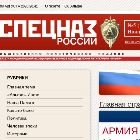
О газете
Об Альфе
08 АВГУСТА 2026 20:41
№5 (
Июнь
Все выпу
РУБРИКИ
Главная тема
«Альфа»-Инфо
Наша Память
Главная стр
Как это было
Политика
Человек эпохи
АРМИЯ
Интервью