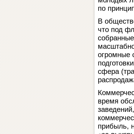
по принци
В обществ
что под ф
собранные
масштабно
огромные 
подготовк
сфера (тран
распродаж
Коммерчес
время обс
заведений,
коммерчес
прибыль, н