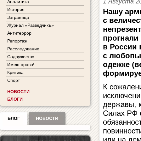
1 Августа 2
Аналитика
История
Нашу арм
Заграница
с величес
Журнал «Разведчикъ»
непрезент
Антитеррор
прогнали 
Репортаж
в России 
Расследование
с любопы
Содружество
одежке (в
Имею право!
формируе
Критика
Спорт
К сожален
НОВОСТИ
исключени
БЛОГИ
державы, 
Силах РФ 
БЛОГ
НОВОСТИ
обязанност
повинности
или на де