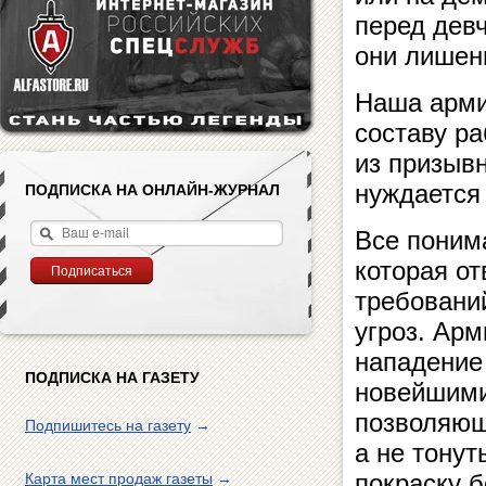
перед дев
они лишен
Наша арми
составу ра
из призыв
нуждается
ПОДПИСКА НА ОНЛАЙН-ЖУРНАЛ
Все поним
которая о
требовани
угроз. Арм
нападение
ПОДПИСКА НА ГАЗЕТУ
новейшими
позволяющ
Подпишитесь на газету
→
а не тонут
покраску б
Карта мест продаж газеты
→