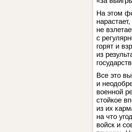
«за выигр
На этом ф
нарастает,
не взлетае
с регуляр
горят и в
из результ
государств
Все это в
и неодобр
военной р
стойкое в
из их карм
на что уго
войск и с