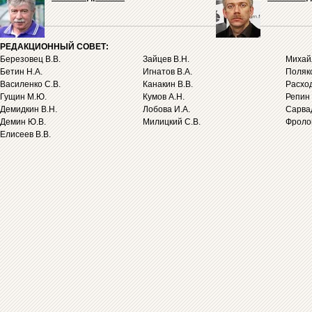
РЕДАКЦИОННЫЙ СОВЕТ:
Березовец В.В.
Зайцев В.Н.
Михайл
Бетин Н.А.
Игнатов В.А.
Поляко
Василенко С.В.
Канакин В.В.
Расход
Гущин М.Ю.
Кумов А.Н.
Репин 
Демидкин В.Н.
Лобова И.А.
Сарва
Демин Ю.В.
Милицкий С.В.
Фролов
Елисеев В.В.