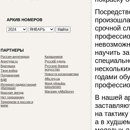
Посредств
произошла
АРХИВ НОМЕРОВ
срочной с
профессио
невозможн
ПАРТНЕРЫ
научить з
Россия-антитеррор
Калашников
специальн
Агентура.ru
Русскiй удодъ
Братишка
Русское боевое
нескольки
искусство
Твоя война
Новости космонавтики
годами об
Пограничник
Alfa.org.ua
ВДВ
професси
Фонд «Альфа-
Интернет-радиостанция
кинология»
«Катюша»
Магазин «AlfaStore»
Красная звезда
В нашей а
Нет терроризму
Терроризм в россии и
заставляю
мире
на тактик
а в худше
молодых л