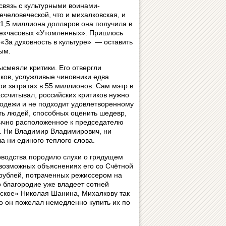
связь с культурными воинами-
ечеловеческой, что и михалковская, и
 1,5 миллиона долларов она получила в
трехчасовых «Утомленных». Пришлось
«За духовность в культуре» — оставить
ым.
смеяли критики. Его отвергли
ков, услужливые чиновники едва
и затратах в 55 миллионов. Сам мэтр в
ассчитывал, российских критиков нужно
лодежи и не подходит удовлетворенному
ть людей, способных оценить шедевр,
бычно расположенное к председателю
о. Ни Владимир Владимирович, ни
а ни единого теплого слова.
оводства породило слухи о грядущем
возможных объяснениях его со Счётной
рублей, потраченных режиссером на
го благородие уже владеет сотней
ское» Николая Шанина, Михалкову так
то он пожелал немедленно купить их по