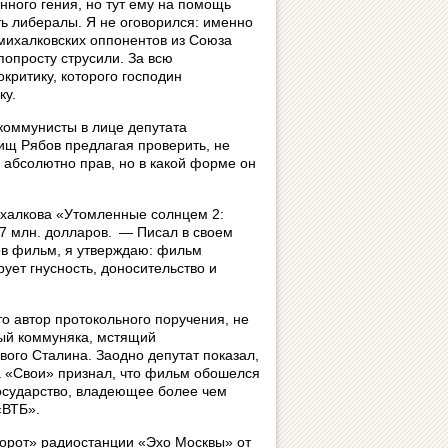
нного гения, но тут ему на помощь
ь либералы. Я не оговорился: именно
михалковских оппонентов из Союза
попросту струсили. За всю
критику, которого господин
ку.
коммунисты в лице депутата
ищ Рябов предлагая проверить, не
 абсолютно прав, но в какой форме он
ихалкова «Утомленные солнцем 2:
17 млн. долларов. — Писал в своем
в фильм, я утверждаю: фильм
ует гнусность, доносительство и
то автор протокольного поручения, не
ый коммуняка, мстящий
вого Сталина. Заодно депутат показал,
а «Свои» признал, что фильм обошелся
государство, владеющее более чем
«ВТБ».
орот» радиостанции «Эхо Москвы» от