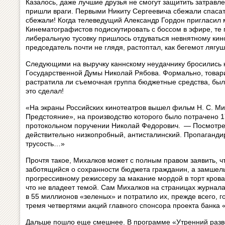
Казалось, даже лучшие друзья не смогут защитить затравле
пришли враги. Первыми Никиту Сергеевича сбежали спасат
сбежали! Когда телеведущий Александр Гордон пригласил 
Кинематографистов подискутировать с боссом в эфире, те 
либеральную тусовку пришлось отдуваться невнятному кино
председатель почти не глядя, растоптал, как бегемот лягуш
Следующими на выручку каннскому неудачнику бросились 
Государственной Думы Николай Рябова. Формально, товар
растратила ли съемочная группа бюджетные средства, был
это сделал!
«На экраны Российских кинотеатров вышел фильм Н. С. М
Предстояние», на производство которого было потрачено 
протокольном поручении Николай Федорович. — Посмотре
действительно низкопробный, антисталинский. Пропагандир
трусость…»
Прочтя такое, Михалков может с полным правом заявить, ч
заботящийся о сохранности бюджета гражданин, а замшел
прогрессивному режиссеру за макание мордой в торт крова
что не владеет темой. Сам Михалков на страницах журнал
в 55 миллионов «зеленых» и потратило их, прежде всего, 
тремя четвертями акций главного спонсора проекта банка 
Дальше пошло еще смешнее. В программе «Утренний разв