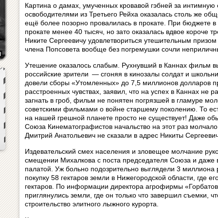
Картина о дамах, умученных кровавой гэбней за интимную 
освободителями из Третьего Рейха оказалась столь же общ
ещё более позорно провалилась в прокате. При бюджете в
прокате менее 40 тысяч, но зато оказалась вдвое короче 
Никите Сергеевичу удовлетвориться утешительным призом 
члена Попсовета вообще без погремушки сочли неприличн
Утешение оказалось слабым. Рухнувший в Каннах фильм вы
российские зрители — сгоняя в кинозалы солдат и школьни
довели сборы «Утомленных» до 7,5 миллионов долларов пр
расстроенных чувствах, заявил, что на успех в Каннах не р
загнать в гроб, фильм не понятен погрязшей в гламуре мо
советскими фильмами о войне старшему поколению. То ес
на нашей грешной планете просто не существует! Даже о
Союза Кинематографистов начальство на этот раз молчал
Дмитрий Анатольевич не сказали в адрес Никиты Сергеевич
Издевательский смех населения и зловещее молчание рук
смещении Михалкова с поста председателя Союза и даже 
палатой. Уж больно подозрительно выглядели 3 миллиона 
покупку 58 гектаров земли в Нижегородской области, где е
гектаров. По информации директора агрофирмы «Горбатов
приглянулись земли, где он только что завершил съемки, ч
строительство элитного лыжного курорта.