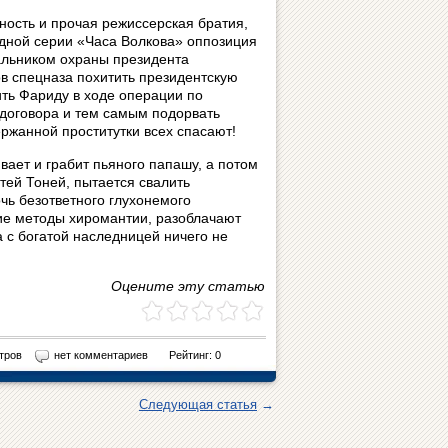
ность и прочая режиссерская братия,
дной серии «Часа Волкова» оппозиция
чальником охраны президента
 спецназа похитить президентскую
ть Фариду в ходе операции по
 договора и тем самым подорвать
ржанной проститутки всех спасают!
ает и грабит пьяного папашу, а потом
тей Тоней, пытается свалить
чь безответного глухонемого
ие методы хиромантии, разоблачают
 с богатой наследницей ничего не
Оцените эту статью
тров
нет комментариев
Рейтинг: 0
Следующая статья
→