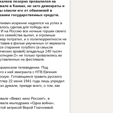
халков позорно провалился на
вале в Каннах, но зато демократы и
ы спасли его от обвинений в
вании государственных средств.
геевич искренне надеялся на успех в
залось сделав для победы все
 И на Россию все ночные горшки своего
го семейства вылил, и огромные
иар потратил, и о политкорректности не
тавив в фильм умученных от вермахта
се старания голубого (в смысле
ических кровей) владельца 140 тысяч
солнцем-2» не только провалились во
дставленных на фестивале.
краинском телевидении. Под
о к ней эмигранта с НТВ Евгения
рскую. Готовящиеся травить русского
тлер 22 июня 1941 года лишь упредил
х думали, прежде всего, о том, как
але «Виват, кино России!», в
твовала мылодрама «Одна война»,
той актрисой Верой Глаголевой.