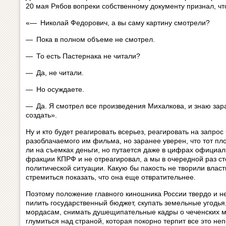
20 мая Рябов вопреки собственному документу признал, чт
«— Николай Федорович, а вы саму картину смотрели?
— Пока в полном объеме не смотрел.
— То есть Пастернака не читали?
— Да, не читали.
— Но осуждаете.
— Да. Я смотрел все произведения Михалкова, и знаю зара
создать».
Ну и кто будет реагировать всерьез, реагировать на запрос
разоблачаемого им фильма, но заранее уверен, что тот пло
ли на съемках деньги, но путается даже в цифрах официа
фракции КПРФ и не отреагировал, а мы в очередной раз 
политической ситуации. Какую бы пакость не творили влас
стремиться показать, что она еще отвратительнее.
Поэтому положение главного киношника России твердо и н
пилить государственный бюджет, скупать земельные угодья
мордасам, снимать душещипательные кадры о чеченских ма
глумиться над страной, которая покорно терпит все это неп