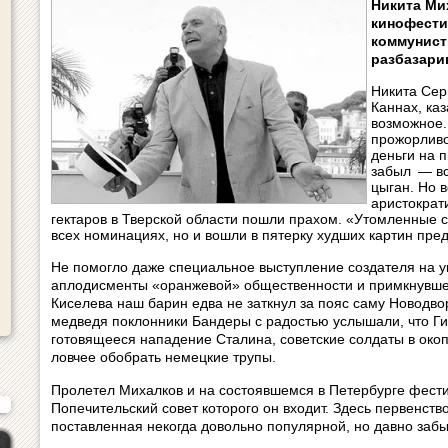
Никита Ми
кинофести
коммунист
разбазари
Никита Сер
Каннах, ка
возможное.
прожорливо
деньги на п
забыл — вс
цыган. Но в
аристократ
гектаров в Тверской области пошли прахом. «Утомленные 
всех номинациях, но и вошли в пятерку худших картин пре
Не помогло даже специальное выступление создателя на у
аплодисменты «оранжевой» общественности и примкнувшег
Киселева наш барин едва не заткнул за пояс саму Новодво
медведя поклонники Бандеры с радостью услышали, что Ги
готовящееся нападение Сталина, советские солдаты в окопа
ловчее обобрать немецкие трупы.
Пролетел Михалков и на состоявшемся в Петербурге фестив
Попечительский совет которого он входит. Здесь первенс
поставленная некогда довольно популярной, но давно забы