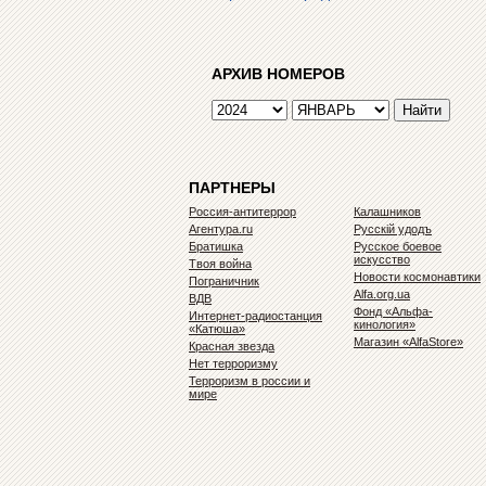
АРХИВ НОМЕРОВ
ПАРТНЕРЫ
Россия-антитеррор
Калашников
Агентура.ru
Русскiй удодъ
Братишка
Русское боевое
искусство
Твоя война
Новости космонавтики
Пограничник
Alfa.org.ua
ВДВ
Фонд «Альфа-
Интернет-радиостанция
кинология»
«Катюша»
Магазин «AlfaStore»
Красная звезда
Нет терроризму
Терроризм в россии и
мире