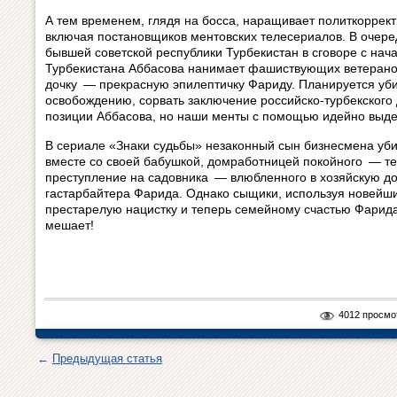
А тем временем, глядя на босса, наращивает политкоррект
включая постановщиков ментовских телесериалов. В очере
бывшей советской республики Турбекистан в сговоре с на
Турбекистана Аббасова нанимает фашиствующих ветеранов
дочку — прекрасную эпилептичку Фариду. Планируется уби
освобождению, сорвать заключение российско-турбекского
позиции Аббасова, но наши менты с помощью идейно выде
В сериале «Знаки судьбы» незаконный сын бизнесмена убив
вместе со своей бабушкой, домработницей покойного — те
преступление на садовника — влюбленного в хозяйскую до
гастарбайтера Фарида. Однако сыщики, используя новейш
престарелую нацистку и теперь семейному счастью Фарида
мешает!
4012 просмо
←
Предыдущая статья