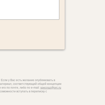
Если у Вас есть желание опубликовать в
материал, соответствующий общей концепции
 его по почте, либо по e-mail:
specnaz@orc.ru
озможности вступать в переписку с