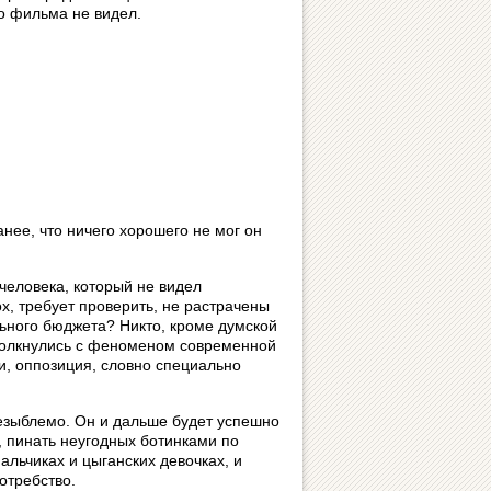
о фильма не видел.
нее, что ничего хорошего не мог он
 человека, который не видел
х, требует проверить, не растрачены
льного бюджета? Никто, кроме думской
столкнулись с феноменом современной
ти, оппозиция, словно специально
езыблемо. Он и дальше будет успешно
, пинать неугодных ботинками по
льчиках и цыганских девочках, и
отребство.