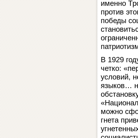
именно Тро
против это
победы со
становить
ограниченн
патриотизма
В 1929 го
четко: «пе
условий, 
языков… н
обстановку
«Национал
можно сфо
гнета при
угнетенны
социалист