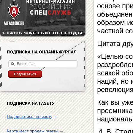
основе при
объединен
образом и
частной со
Цитата др
ПОДПИСКА НА ОНЛАЙН-ЖУРНАЛ
«Целью со
раздробле
всякой об
наций, но 
революция
Как вы уж
ПОДПИСКА НА ГАЗЕТУ
преемника
Подпишитесь на газету
→
националь
И. В. Стал
Карта мест продаж газеты
→