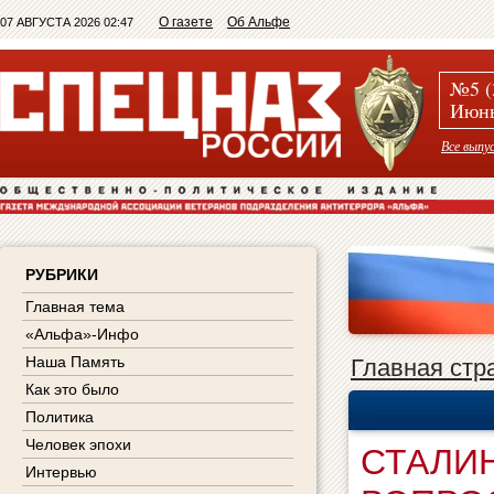
О газете
Об Альфе
07 АВГУСТА 2026 02:47
№5 (
Июнь
Все выпу
РУБРИКИ
Главная тема
«Альфа»-Инфо
Наша Память
Главная стр
Как это было
Политика
Человек эпохи
СТАЛИ
Интервью