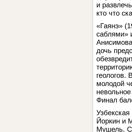
и развлечь
кто что ск
«Гаянэ» (1
саблями» 
Анисимова,
дочь предс
обезвредит
территори
геологов. 
молодой ч
невольное
Финал бал
Узбекская
Йоркин и 
Мушель. С