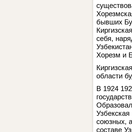
существов
Хорезмска
бывших Бух
Киргизская
себя, нар
Узбекиста
Хорезм и 
Киргизска
области б
В 1924 192
государст
Образовал
Узбекская 
союзных, 
составе У