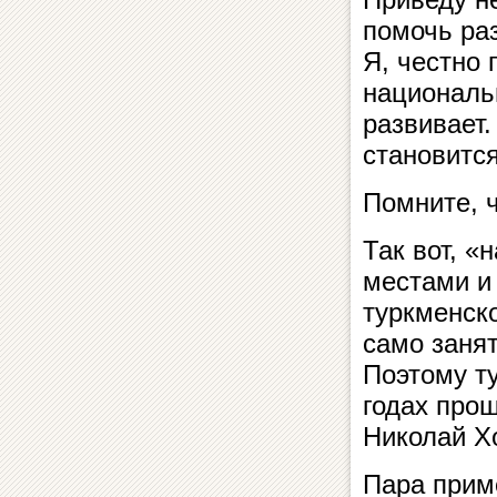
помочь раз
Я, честно 
национальн
развивает.
становитс
Помните, 
Так вот, «
местами и 
туркменско
само заня
Поэтому т
годах про
Николай Х
Пара прим