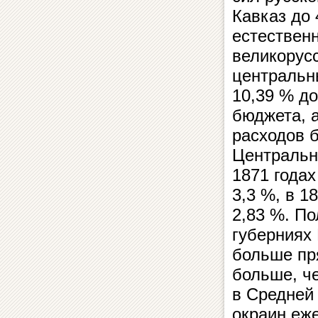
Кавказ до 
естественн
великорусс
центральн
10,39 % до
бюджета, а
расходов б
Центральн
1871 годах
3,3 %, в 1
2,83 %. По
губерниях 
больше пря
больше, че
в Средней
окраин еж