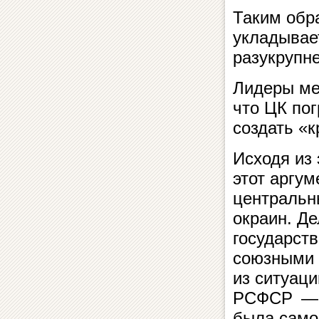
Таким обр
укладывает
разукрупне
Лидеры ме
что ЦК пог
создать «
Исходя из 
этот аргу
центральны
окраин. Де
государст
союзными 
из ситуаци
РСФСР — э
была само