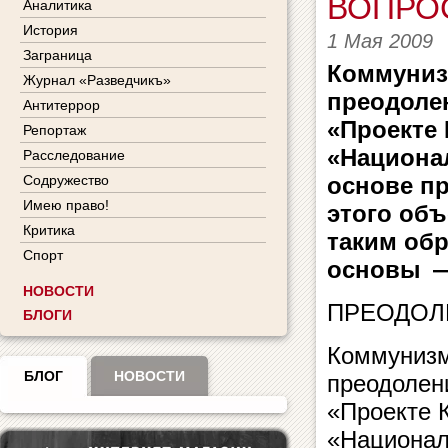
ВОПРО
Аналитика
История
1 Мая 2009
Заграница
Коммуниз
Журнал «Разведчикъ»
преодоле
Антитеррор
«Проекте
Репортаж
«Национа
Расследование
Содружество
основе пр
Имею право!
этого об
Критика
таким об
Спорт
основы —
НОВОСТИ
ПРЕОДОЛ
БЛОГИ
Коммунизм
БЛОГ
НОВОСТИ
преодолен
«Проекте 
«Национал