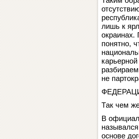
Таким обр
отсутстви
республик
лишь к яр
окраинах.
понятно, ч
националь
карьерной
разбираем
не партокр
ФЕДЕРАЦ
Так чем ж
В официал
назывался
основе до