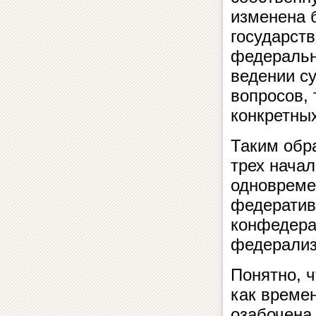
изменена б
государст
федеральн
ведении с
вопросов,
конкретны
Таким обр
трех начал
одновреме
федератив
конфедерац
федерализ
Понятно, ч
как време
озабочена