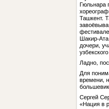
Гюльнара 
хореограф
Ташкент. 
завоёвыва
фестивале
Шакир-Ата
дочери, у
узбекског
Ладно, по
Для поним
времени, н
большевик
Сергей Се
«Нация в р