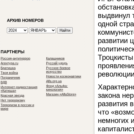
обстановка
выдвинул 
АРХИВ НОМЕРОВ
одной стра
коммунисто
развитии 
политическ
ПАРТНЕРЫ
Троцкисты
Россия-антитеррор
Калашников
Агентура.ru
Русскiй удодъ
проявлени
Братишка
Русское боевое
искусство
революции
Твоя война
Новости космонавтики
Пограничник
Alfa.org.ua
ВДВ
Характерно
Фонд «Альфа-
Интернет-радиостанция
кинология»
«Катюша»
закона не
Магазин «AlfaStore»
Красная звезда
Нет терроризму
развития в
Терроризм в россии и
мире
что «возм
немногих и
капиталист