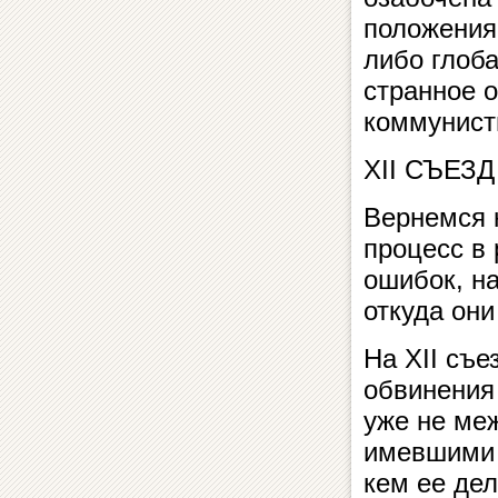
положения
либо глоб
странное 
коммунисти
XII СЪЕЗД
Вернемся 
процесс в 
ошибок, на
откуда он
На XII съе
обвинения
уже не ме
имевшими 
кем ее де