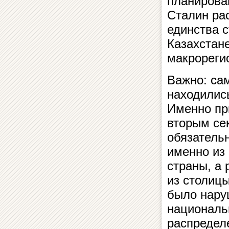
планирова
Сталин ра
единства 
Казахстане
макрореги
Важно: са
находилис
Именно пр
вторым се
обязатель
именно из
страны, а
из столицы
было нару
националь
распредел