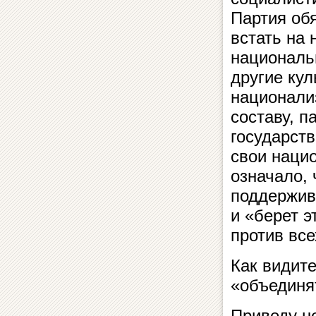
Партия об
встать на 
национальн
другие ку
национализ
составу, 
государст
свои наци
означало, 
поддержив
и «берет э
против все
Как видит
«объединя
Приведу н