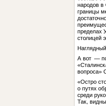
народов в 
границы м
достаточно
преимущес
пределах 
столицей э
Наглядный
А вот — п
«Сталинск
вопроса» С
«Остро ст
о путях о
среди рук
Так, видн