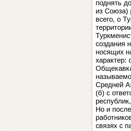
поднять до
из Союза)
всего, о Т
территории
Туркменис
создания н
носящих н
характер:
Общекавка
называемо
Средней А
(б) с отв
республик
Но и после
работнико
связях с 