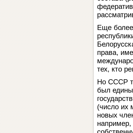
федератив
рассматри
Еще более
республик
Белорусск
права, им
междунаро
тех, кто р
Но СССР т
был едины
государст
(число их
новых член
например, 
собственну