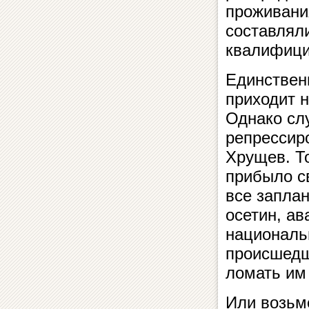
проживани
составлял
квалифицир
Единствен
приходит н
Однако сл
репрессир
Хрущев. Т
прибыло с
все заплан
осетин, ав
националь
происшедш
ломать им
Или возьм