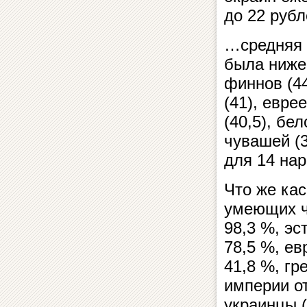
до 22 рубл
…средняя п
была ниже 
финнов (44
(41), евре
(40,5), бел
чувашей (
для 14 нар
Что же кас
умеющих ч
98,3 %, э
78,5 %, е
41,8 %, гр
империи от
украинцы (