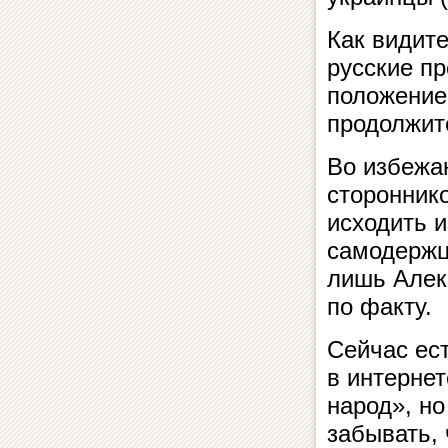
Как видит
русские пр
положение
продолжит
Во избежа
сторонник
исходить и
самодержц
лишь Алекс
по факту.
Сейчас ес
в интернет
народ», н
забывать,