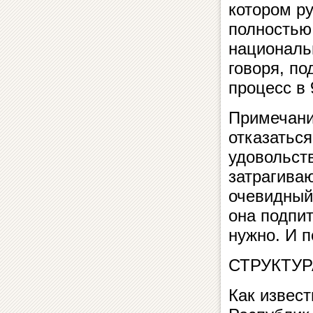
котором р
полностью
националь
говоря, п
процесс в 
Примечание
отказаться
удовольст
затрагива
очевидный 
она подпит
нужно. И 
СТРУКТУ
Как извес