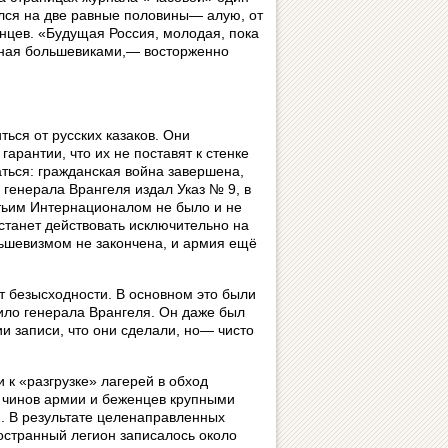
ился на две равные половины— алую, от
анцев. «Будущая Россия, молодая, пока
енная большевиками,— восторженно
ться от русских казаков. Они
арантии, что их не поставят к стенке
аться: гражданская война завершена,
генерала Врангеля издал Указ № 9, в
етьим Интернационалом не было и не
станет действовать исключительно на
ольшевизмом не закончена, и армия ещё
т безысходности. В основном это были
ило генерала Врангеля. Он даже был
 записи, что они сделали, но— чисто
 к «разгрузке» лагерей в обход
яя чинов армии и беженцев крупными
. В результате целенаправленных
остранный легион записалось около