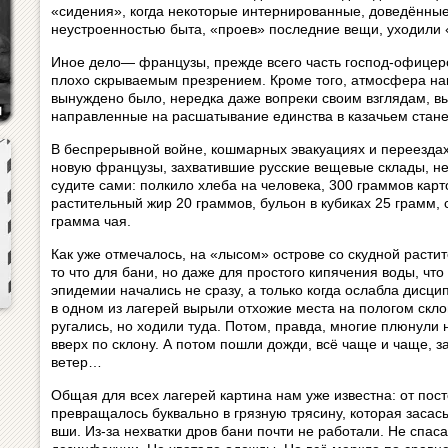
«сидения», когда некоторые интернированные, доведённые
неустроенностью быта, «проев» последние вещи, уходили «
Иное дело— французы, прежде всего часть господ-офицеров
плохо скрываемым презрением. Кроме того, атмосфера нака
вынуждено было, нередка даже вопреки своим взглядам, в
направленные на расшатывание единства в казачьем стане
В беспрерывной войне, кошмарных эвакуациях и переездах 
новую французы, захватившие русские вещевые склады, не
судите сами: полкило хлеба на человека, 300 граммов кар
растительный жир 20 граммов, бульон в кубиках 25 грамм, 
грамма чая.
Как уже отмечалось, на «лысом» острове со скудной расти
то что для бани, но даже для простого кипячения воды, что
эпидемии начались не сразу, а только когда ослабла дисц
в одном из лагерей вырыли отхожие места на пологом склон
ругались, но ходили туда. Потом, правда, многие плюнули 
вверх по склону. А потом пошли дожди, всё чаще и чаще, з
ветер…
Общая для всех лагерей картина нам уже известна: от пос
превращалось буквально в грязную трясину, которая заса
вши. Из-за нехватки дров бани почти не работали. Не спа