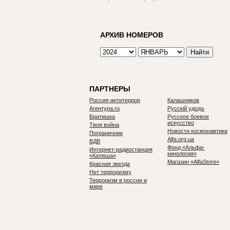
АРХИВ НОМЕРОВ
ПАРТНЕРЫ
Россия-антитеррор
Калашников
Агентура.ru
Русскiй удодъ
Братишка
Русское боевое
искусство
Твоя война
Новости космонавтики
Пограничник
Alfa.org.ua
ВДВ
Фонд «Альфа-
Интернет-радиостанция
кинология»
«Катюша»
Магазин «AlfaStore»
Красная звезда
Нет терроризму
Терроризм в россии и
мире