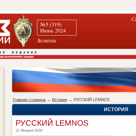
С
№5 (319)
Июнь 2024
Все выпуски
Главная страница
→
История
→
РУССКИЙ LEMNOS
ИСТОРИЯ
РУССКИЙ LEMNOS
31 Января 2008