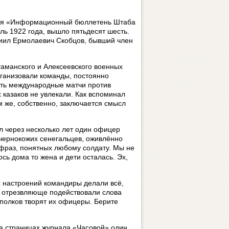
ался «Информационный бюллетень Штаба
аль 1922 года, вышло пятьдесят шесть.
ниил Ермолаевич Скобцов, бывший член
аманского и Алексеевского военных
рганизовали команды, постоянно
ть международные матчи против
казаков не увлекали. Как вспоминал
ем же, собственно, заключается смысл
л через несколько лет один офицер
 чернокожих сенегальцев, оживлённо
фраз, понятных любому солдату. Мы не
ось дома то жена и дети осталась. Эх,
 настроений командиры делали всё,
в отрезвляюще подействовали слова
 полков творят их офицеры. Берите
на страницах журнала «Часовой» один