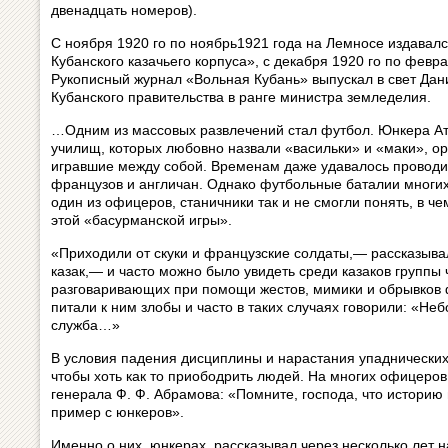
двенадцать номеров).
С ноября 1920 го по ноябрь1921 года на Лемносе издав
Кубанского казачьего корпуса», с декабря 1920 го по февр
Рукописный журнал «Вольная Кубань» выпускал в свет Да
Кубанского правительства в ранге министра земледелия.
…Одним из массовых развлечений стал футбол. Юнкера Ат
училищ, которых любовно назвали «васильки» и «маки», о
игравшие между собой. Временам даже удавалось проводи
французов и англичан. Однако футбольные баталии многих 
один из офицеров, станичники так и не смогли понять, в ч
этой «басурманской игры».
«Приходили от скуки и французские солдаты,— рассказыва
казак,— и часто можно было увидеть среди казаков группы
разговаривающих при помощи жестов, мимики и обрывков 
питали к ним злобы и часто в таких случаях говорили: «Неб
служба…»
В условия падения дисциплины и нарастания упаднических
чтобы хоть как то приободрить людей. На многих офицеро
генерала Ф. Ф. Абрамова: «Помните, господа, что историю
пример с юнкеров».
Именно о них, юнкерах, рассказывал через несколько лет 