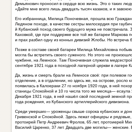
Демьянович проносил в сердце всю жизнь. Это о таких люд
«Дайте мне всего лишь двадцать тысяч казаков, и я завоюю
Его избранница, Милица Поночевная, прошла всю Гражданс
Ледяном походе, в качестве сестры милосердия при гаубич
й Кубанский поход своего будущего мужа не повстречала. 
Каховкой, где при поддержке все той же батареи Маркова п
и прах разбил одну из конных дивизий Жлобы. Но встреча б
Позже в составе своей батареи Милица Михайловна побывал
могла бы встретить своего суженого. Но этого не произошл
чужбине, на Лемносе. Там Поночевная служила медсестрой
сентябре 1921 года в походной лагерной церкви в лагере 
Да, жизнь и смерть брали на Лемносе своё: при полевом 
отделение, а в отдалении, но здесь же, на острове, росло
появилась в Калоераки 27 го ноября 1920 года, в ней похо
станицы Спокойной и 10 го числа того же месяца— есаула 
Декабря 1921 года, в ней нашёл свой последний земной п
года рождения, из Кубанского артиллерийского дивизиона.
Среди умерших— уроженцы свыше сорока кубанских и донск
Гривенской и Спокойной. Здесь лежат офицеры и рядовые, 
протоирей Петр Андреевич Фролов, 65 лет, протоиерей Мих
Василий Царенко, 37 лет. Двадцать две могилы— женские. 