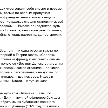
юди чувствовали себя словно в тюрьме.
ь, только по особым пропускам.
ём французы внимательно следили,
оение казаков ото дня становились всё
асовой».— Высоко приподнятое, чуть
ча Врангеля, оно также резко и упало,
ойны откладывается на долгое время».
Врангеля, ни одна русская газета не
улярной в Таврии газеты «Сполох»
статьи из французских газет и самые
 появился «Вестник Донского лагеря на
ь писарь, самое ограниченное число
оторые и расклеивались на досках по
о пятьдесят два номеров. Надо ли
ичники. Читали— и тут же живо
ые журналы «Атаманец» (вышло
), «Дон»— группой офицеров бригады
Побратимы из Кубанского военного
ы) и «Кубанец» (1921 год, появилось