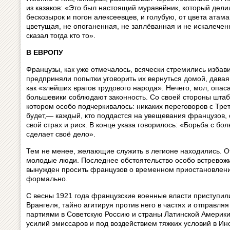
из казаков: «Это был настоящий муравейник, который дел
бескозырок и погон алексеевцев, и голубую, от цвета атам
цветущая, не опоганенная, не заплёванная и не искалеч
сказал тогда кто то».
В ЕВРОПУ
Французы, как уже отмечалось, всячески стремились избави
предприняли попытки уговорить их вернуться домой, давая г
как «злейших врагов трудового народа». Нечего, мол, опас
большевики соблюдают законность. Со своей стороны штаб 
котором особо подчеркивалось: никаких переговоров с Тр
будет,— каждый, кто поддастся на увещевания французов, 
свой страх и риск. В конце указа говорилось: «Борьба с б
сделает своё дело».
Тем не менее, желающие служить в легионе находились. О
молодые люди. Последнее обстоятельство особо встревож
вынужден просить французов о временном приостановлении
формально.
С весны 1921 года французские военные власти приступили
Врангеля, тайно агитируя против него в частях и отправл
партиями в Советскую Россию и страны Латинской Америки
усилий эмиссаров и под воздействием тяжких условий в Ин