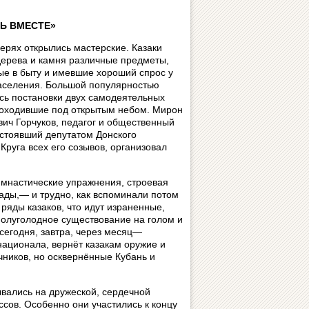
Ь ВМЕСТЕ»
герях открылись мастерские. Казаки
дерева и камня различные предметы,
е в быту и имевшие хороший спрос у
аселения. Большой популярностью
сь постановки двух самодеятельных
роходившие под открытым небом. Мирон
ич Горчуков, педагог и общественный
остоявший депутатом Донского
Круга всех его созывов, организовал
гимнастические упражнения, строевая
ады,— и трудно, как вспоминали потом
ряды казаков, что идут израненные,
полуголодное существование на голом и
сегодня, завтра, через месяц—
национала, вернёт казакам оружие и
чников, но осквернённые Кубань и
вались на дружеской, сердечной
ссов. Особенно они участились к концу