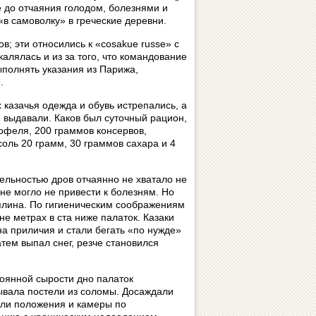
 до отчаяния голодом, болезнями и
в самоволку» в греческие деревни.
; эти относились к «cosakue russe» с
лялась и из за того, что командование
ыполнять указания из Парижа,
.
казачья одежда и обувь истрепались, а
 выдавали. Каков был суточный рацион,
тофеля, 200 граммов консервов,
соль 20 грамм, 30 граммов сахара и 4
тельностью дров отчаянно не хватало не
 не могло не привести к болезням. Но
иплина. По гигиеническим соображениям
е метрах в ста ниже палаток. Казаки
на приличия и стали бегать «по нужде»
атем выпал снег, резче становился
тоянной сырости дно палаток
сывала постели из соломы. Досаждали
сали положения и камеры по