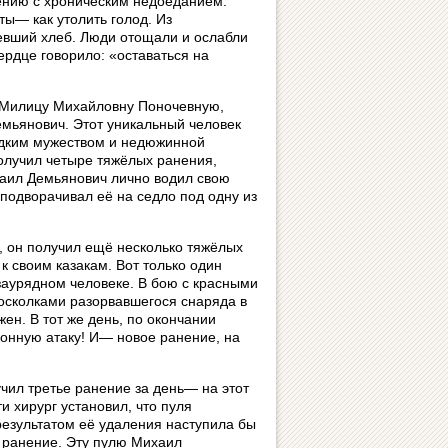
ению с хроническим недоеданием.
ы— как утолить голод. Из
евший хлеб. Люди отощали и ослабли
ердце говорило: «оставаться на
, Милицу Михайловну Поночевную,
мьянович. Этот уникальный человек
редким мужеством и недюжинной
олучил четыре тяжёлых ранения,
ихаил Демьянович лично водил свою
 подворачивал её на седло под одну из
, он получил ещё несколько тяжёлых
к своим казакам. Вот только один
заурядном человеке. В бою с красными
 осколками разорвавшегося снаряда в
жен. В тот же день, по окончании
 конную атаку! И— новое ранение, на
чил третье ранение за день— на этот
ти хирург установил, что пуля
результатом её удаления наступила бы
л ранение. Эту пулю Михаил