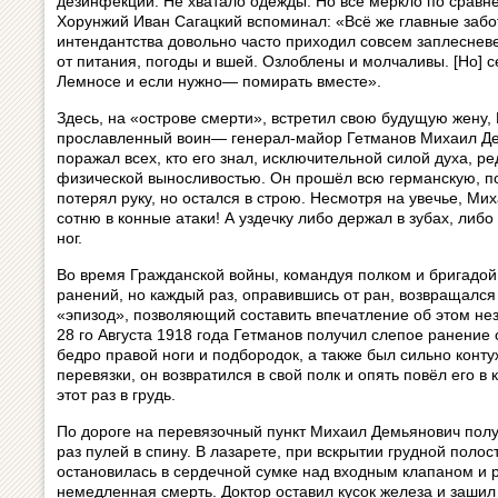
дезинфекции. Не хватало одежды. Но всё меркло по сравн
Хорунжий Иван Сагацкий вспоминал: «Всё же главные забот
интендантства довольно часто приходил совсем заплеснев
от питания, погоды и вшей. Озлоблены и молчаливы. [Но] с
Лемносе и если нужно— помирать вместе».
Здесь, на «острове смерти», встретил свою будущую жену
прославленный воин— генерал-майор Гетманов Михаил Де
поражал всех, кто его знал, исключительной силой духа, 
физической выносливостью. Он прошёл всю германскую, п
потерял руку, но остался в строю. Несмотря на увечье, М
сотню в конные атаки! А уздечку либо держал в зубах, либо
ног.
Во время Гражданской войны, командуя полком и бригадой
ранений, но каждый раз, оправившись от ран, возвращался 
«эпизод», позволяющий составить впечатление об этом не
28 го Августа 1918 года Гетманов получил слепое ранение
бедро правой ноги и подбородок, а также был сильно конту
перевязки, он возвратился в свой полк и опять повёл его в
этот раз в грудь.
По дороге на перевязочный пункт Михаил Демьянович полу
раз пулей в спину. В лазарете, при вскрытии грудной полос
остановилась в сердечной сумке над входным клапаном и 
немедленная смерть. Доктор оставил кусок железа и заши