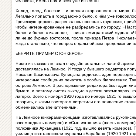
человека, имена почти всех уже известны.
Холод, голод, болезни— и полная оторванность от мира. Л
Легально попасть в город можно было, о чём уже говорилос
Греческую церковь разрешалось посещать группами, прич
чтобы интернированные не разбредались по городу. «Настр
более и более отчаянное,— писал эмигрантский журнал «Ч
ли не до бурных восторгов, после приезда Петра Николаеви
когда стало ясно, что вопрос о дальнейшем продолжении в
«БЕРИТЕ ПРИМЕР С ЮНКЕРОВ»
Никто из казаков не знал о судьбе остальных частей армии 
доставлялась на Лемнос. И тогда у бывшего редактора поп
Николая Васильевича Куницына родилась идея переводить 
интересные сообщения печатать в особых бюллетенях. Так
острове Лемнос». В распоряжении редактора был один лиш
бумаги, и поэтому листок выходил в десяти экземплярах, к
лагерю. Всего с ноября 1920 года по ноябрь 1921 го вышл
говорить, с каким восторгом встретили его появление стан
обменивались впечатлениями.
На Лемносе юнкерами-донцами изготавливались рукописн
восемнадцать номеров) и «Сын изгнания» (шесть номеров
полковника Арканцева (1921 год, вышло девять номеров). 
училища изготавливали журналы «Барабан» (1920 1921 год