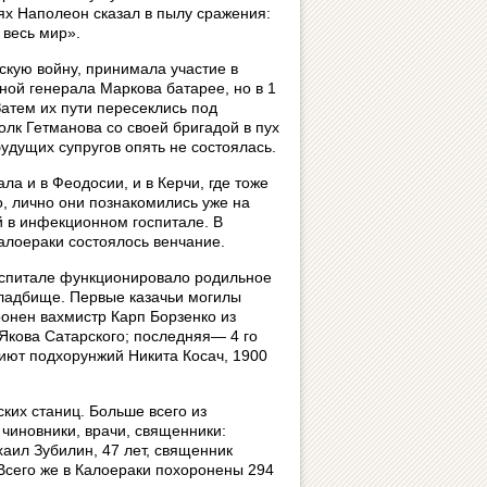
ях Наполеон сказал в пылу сражения:
 весь мир».
кую войну, принимала участие в
ной генерала Маркова батарее, но в 1
Затем их пути пересеклись под
олк Гетманова со своей бригадой в пух
удущих супругов опять не состоялась.
а и в Феодосии, и в Керчи, где тоже
о, лично они познакомились уже на
 в инфекционном госпитале. В
Калоераки состоялось венчание.
госпитале функционировало родильное
 кладбище. Первые казачьи могилы
ронен вахмистр Карп Борзенко из
Якова Сатарского; последняя— 4 го
риют подхорунжий Никита Косач, 1900
их станиц. Больше всего из
чиновники, врачи, священники:
аил Зубилин, 47 лет, священник
Всего же в Калоераки похоронены 294