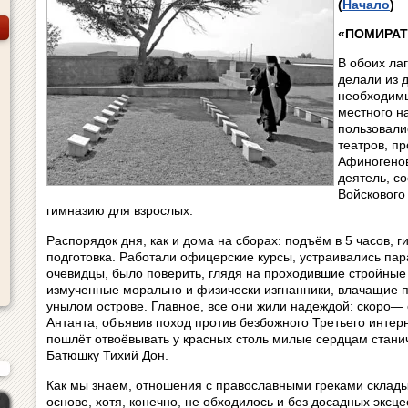
(
Начало
)
«ПОМИРАТ
В обоих ла
делали из 
необходимы
местного н
пользовали
театров, п
Афиногенов
деятель, с
Войскового 
гимназию для взрослых.
Распорядок дня, как и дома на сборах: подъём в 5 часов, 
подготовка. Работали офицерские курсы, устраивались пар
очевидцы, было поверить, глядя на проходившие стройные 
измученные морально и физически изгнанники, влачащие 
унылом острове. Главное, все они жили надеждой: скоро— 
Антанта, объявив поход против безбожного Третьего интер
пошлёт отвоёвывать у красных столь милые сердцам стани
Батюшку Тихий Дон.
Как мы знаем, отношения с православными греками склады
основе, хотя, конечно, не обходилось и без досадных эксце