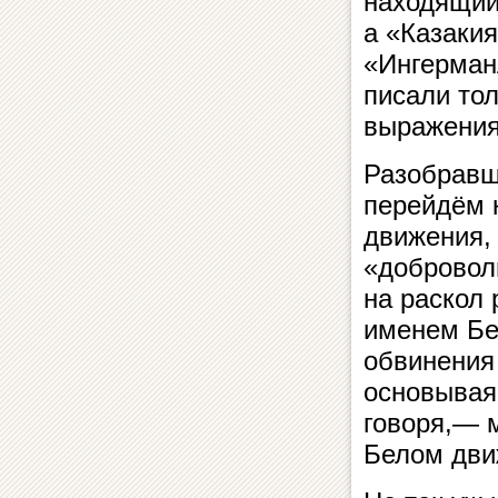
находящийс
а «Казакия
«Ингерманл
писали то
выражения
Разобравш
перейдём 
движения,
«добровол
на раскол
именем Бе
обвинения
основываяс
говоря,— 
Белом дви