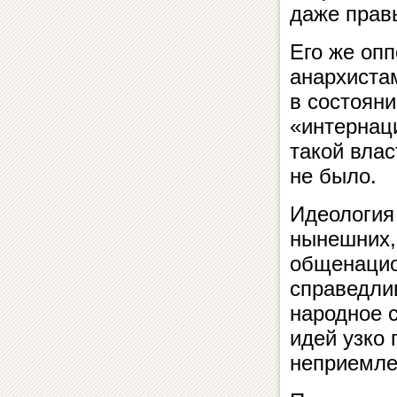
даже правы
Его же опп
анархиста
в состоян
«интернац
такой вла
не было.
Идеология
нынешних,
общенацио
справедлив
народное 
идей узко
неприемле