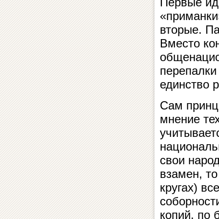
Первые иде
«приманки
вторые. П
Вместо ко
общенацио
перепалки
единство р
Сам принц
мнение тех
учитываетс
националь
свои народ
взамен, то
кругах) вс
соборност
копий, по