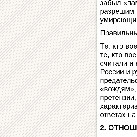
забыл «па
разрешим 
умирающие
Правильный
Те, кто в
те, кто во
считали и 
России и 
предатель
«вождям»,
претензии
характери
ответах н
2. ОТНО