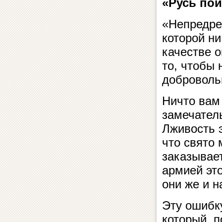
«Русь пой
«Непредре
которой ни
качестве 
то, чтобы 
доброволь
Ничто вам
замечател
Лживость 
что свято 
заказывает
армией эт
они же и 
Эту ошибк
который, 