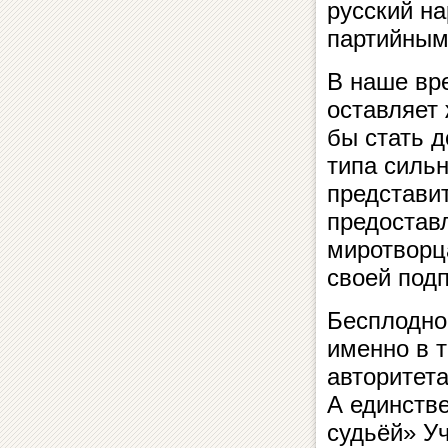
русский на
партийным
В наше вре
оставляет 
бы стать 
типа силь
представи
предостав
миротворц
своей подп
Бесплодно
именно в т
авторитета
А единств
судьёй» Уч