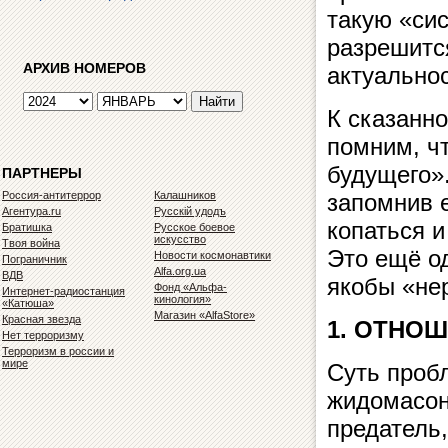
такую «сис
разрешитс
АРХИВ НОМЕРОВ
актуальнос
К сказанн
помним, ч
будущего»
ПАРТНЕРЫ
Россия-антитеррор
Калашников
запомнив е
Агентура.ru
Русскiй удодъ
копаться и
Братишка
Русское боевое
искусство
Твоя война
Это ещё о
Новости космонавтики
Пограничник
Alfa.org.ua
ВДВ
якобы «не
Фонд «Альфа-
Интернет-радиостанция
кинология»
«Катюша»
Магазин «AlfaStore»
Красная звезда
1. ОТНОШ
Нет терроризму
Терроризм в россии и
мире
Суть проб
жидомасон,
предатель,