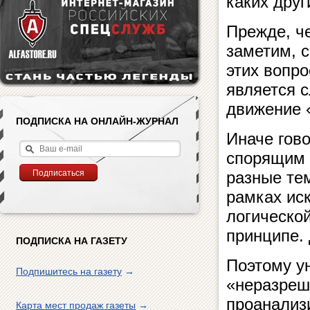
каких друг
Прежде, че
заметим, 
этих вопр
является 
движение 
ПОДПИСКА НА ОНЛАЙН-ЖУРНАЛ
Иначе гово
спорящим 
разные те
рамках ис
логическо
принципе. 
ПОДПИСКА НА ГАЗЕТУ
Поэтому у
Подпишитесь на газету
→
«неразреш
проанализ
Карта мест продаж газеты
→