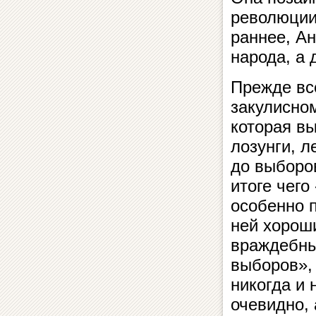
революции
раннее, Ан
народа, а 
Прежде вс
закулисно
которая в
лозунги, л
до выборо
итоге чего
особенно 
ней хороши
враждебны
выборов»,
никогда и 
очевидно, 