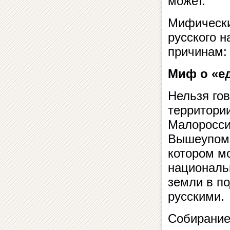
может.
Мифически
русского 
причинам:
Миф о «е
Нельзя гов
территори
Малоросси
Вышеупомя
котором мо
национальн
земли в п
русскими.
Собирание