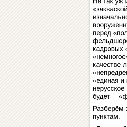
Не так уж 
«закваской
изначальн
вооружённ
перед «по
фельдшеро
кадровых 
«немногое
качестве л
«непредреш
«единая и
нерусское
будет— «ф
Разберём 
пунктам.