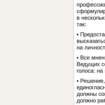
профессио
сформулир
в нескольк
так:
• Предост
высказатьс
на личности
• Все мне
Ведущих с
голоса: на
• Решение,
единогласн
должны сог
должно раб