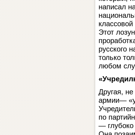
написал на
национальн
классовой
Этот лозун
проработк
русского 
только тол
любом слу
«Учредил
Другая, н
армии— «у
Учредител
по партийн
— глубоко
Она позаи