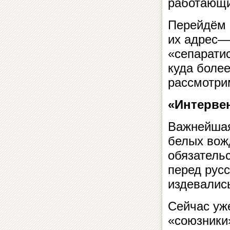
работающий
Перейдём 
их адрес—
«сепаратис
куда боле
рассмотрим
«Интерве
Важнейшая 
белых вожд
обязатель
перед рус
издевались
Сейчас уж
«союзники