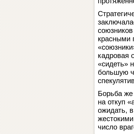
протяжённ
Стратегич
заключалас
союзников
красными 
«союзники»
кадровая 
«сидеть» 
большую ч
спекуляти
Борьба же
на откуп «
ожидать, 
жестокими
число враг