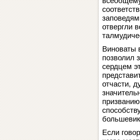
всеобщему
соответст
заповедями
отвергли в
талмудичес
Виноваты в
позволил з
сердцем э
представит
отчасти, д
значитель
призванию,
способству
большевик
Если говор