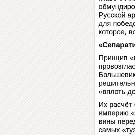
обмундиро
Русской ар
для победо
которое, в
«Сепарат
Принцип «
провозгла
Большевики
решительн
«вплоть до
Их расчёт
империю «
вины пере
самых «ту