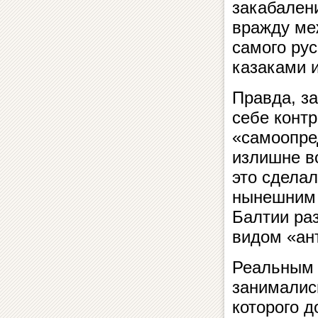
закабалени
вражду ме
самого ру
казаками и
Правда, з
себе конт
«самоопре
излишне в
это сделал
нынешним 
Балтии ра
видом «ан
Реальным 
занималис
которого 