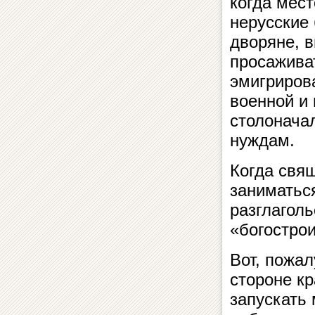
когда мес
нерусские 
дворяне, 
просажива
эмигрирова
военной и
столоначал
нуждам.
Когда свящ
заниматьс
разглагол
«богострои
Вот, пожал
стороне кр
запускать 