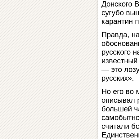
Донского В
сугубо вы
карантин 
Правда, на
обоснован
русского 
известный 
— это лоз
русских».
Но его во 
описывал 
большей ч
самобытнос
считали б
Единствен