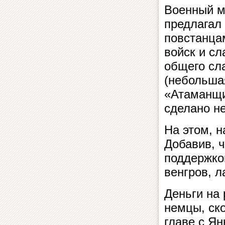
Военный м
предлагал 
повстанца
войск и с
общего сл
(небольшая
«Атаманщи
сделано н
На этом, 
Добавив, 
поддержко
венгров, л
Деньги на 
немцы, ск
главе с Я