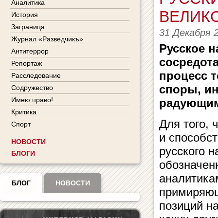
Аналитика
ВЕЛИК
История
Заграница
31 Декабря 
Журнал «Разведчикъ»
Русское 
Антитеррор
сосредота
Репортаж
процесс 
Расследование
споры, ин
Содружество
Имею право!
радующим
Критика
Для того, 
Спорт
и способс
НОВОСТИ
русского 
БЛОГИ
обозначен
аналитика
БЛОГ
НОВОСТИ
примиряющ
позиций на