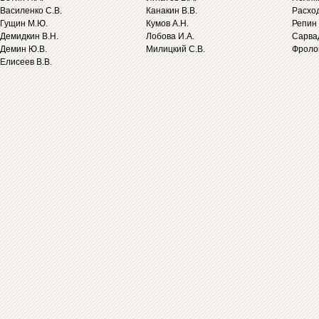
Василенко С.В.
Канакин В.В.
Расход
Гущин М.Ю.
Кумов А.Н.
Репин 
Демидкин В.Н.
Лобова И.А.
Сарва
Демин Ю.В.
Милицкий С.В.
Фролов
Елисеев В.В.