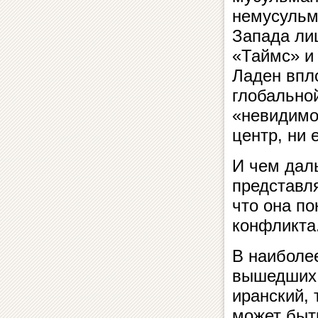
немусульм
Запада ли
«Таймс» и
Ладен впл
глобально
«невидимо
центр, ни
И чем дал
представля
что она по
конфликта
В наиболе
вышедших и
иранский, 
может быт