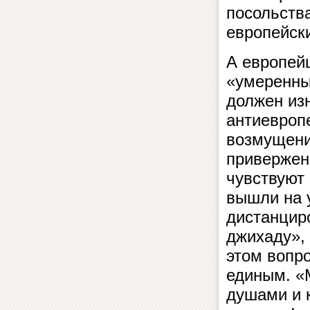
посольства
европейски
А европейц
«умеренны
должен изн
антиевроп
возмущени
привержен
чувствуют
вышли на у
дистанциро
джихаду»,
этом вопр
единым. «
душами и 