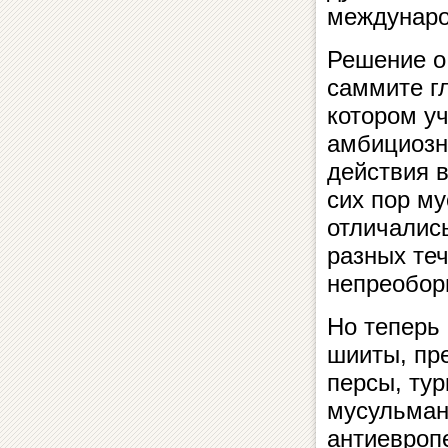
междунаро
Решение о
саммите гл
котором у
амбициозн
действия 
сих пор м
отличалис
разных те
непреобор
Но теперь 
шииты, пр
персы, ту
мусульман
антиевроп