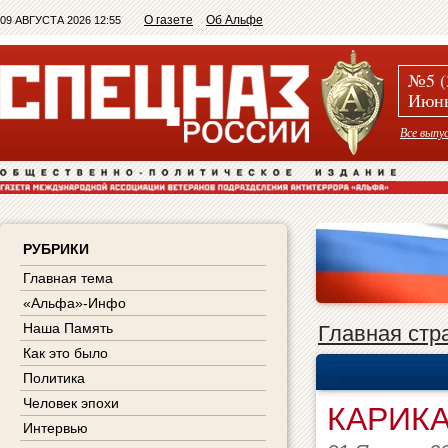
О газете
Об Альфе
09 АВГУСТА 2026 12:55
№5 (
Июнь
Все выпу
РУБРИКИ
Главная тема
«Альфа»-Инфо
Наша Память
Главная стр
Как это было
Политика
Человек эпохи
КАРИК
Интервью