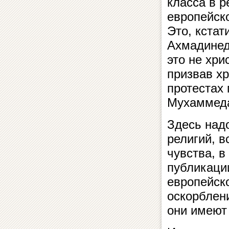
класса в р
европейск
Это, кстат
Ахмадинед
это не хри
призвав х
протестах 
Мухаммед
Здесь над
религий, в
чувства, в
публикации
европейско
оскорблен
они имеют 