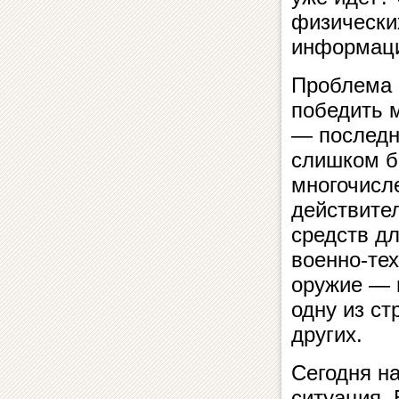
физических
информаци
Проблема 
победить 
— последн
слишком б
многочисл
действител
средств дл
военно-те
оружие — 
одну из ст
других.
Сегодня н
ситуация. 