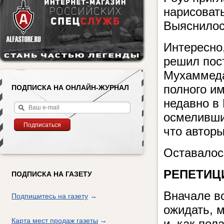
нарисовать
Выяснилось
Интересно,
решил пост
Мухаммеда
полного и
ПОДПИСКА НА ОНЛАЙН-ЖУРНАЛ
недавно в 
осмеливши
что авторы
Оставалос
РЕПЕТИЦ
ПОДПИСКА НА ГАЗЕТУ
Вначале вс
Подпишитесь на газету
→
ожидать, 
Карта мест продаж газеты
→
и, как пол