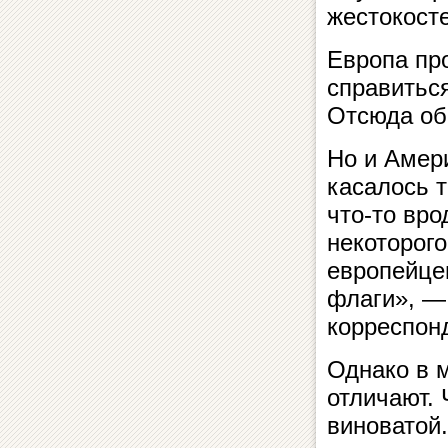
жестокосте
Европа про
справиться
Отсюда об
Но и Амери
касалось 
что-то вро
некоторог
европейцев
флаги», —
корреспон
Однако в 
отличают. 
виноватой.