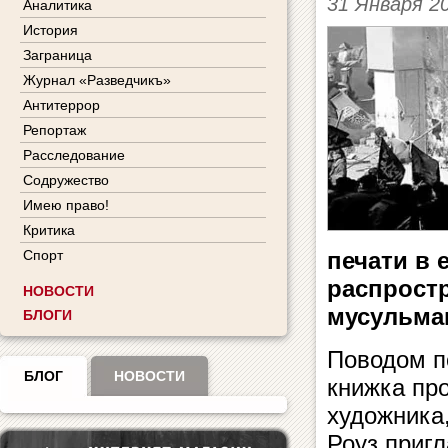
31 Января 2
Аналитика
История
Заграница
Журнал «Разведчикъ»
Антитеррор
Репортаж
Расследование
Содружество
Имею право!
Критика
Спорт
печати в 
распростр
НОВОСТИ
мусульма
БЛОГИ
Поводом п
БЛОГ
НОВОСТИ
книжка про
художника,
Роуз приг