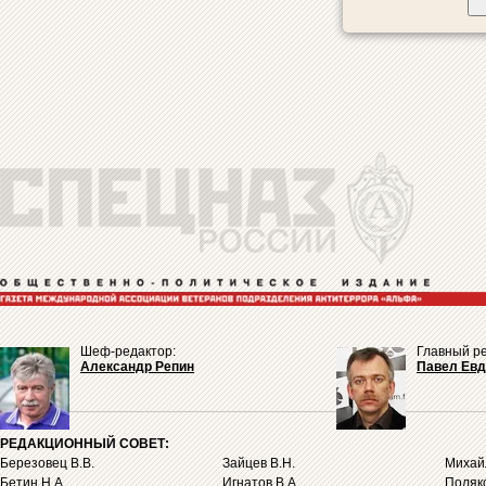
Шеф-редактор:
Главный ре
Александр Репин
Павел Ев
РЕДАКЦИОННЫЙ СОВЕТ:
Березовец В.В.
Зайцев В.Н.
Михайл
Бетин Н.А.
Игнатов В.А.
Поляко