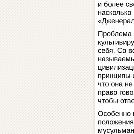
и более св
насколько
«Дженерал
Проблема с
культивир
себя. Со в
называемы
цивилизаци
принципы 
что она не
право гово
чтобы отве
Особенно п
положения
мусульмана