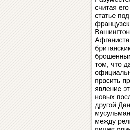
считая ег
статье под
французск
Вашингтона
Афганистан
британски
брошенным
том, что д
официальн
просить п
явление э
новых пос
другой Дан
мусульман
между рел
пишет оди