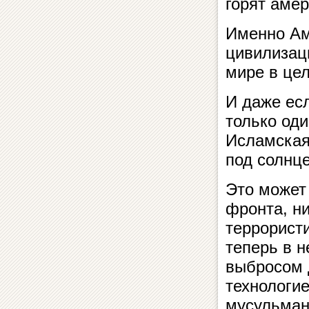
горят аме
Именно Ам
цивилизац
мире в цел
И даже есл
только од
Исламская
под солнц
Это может 
фронта, н
террористи
теперь в 
выбросом 
технологи
мусульман