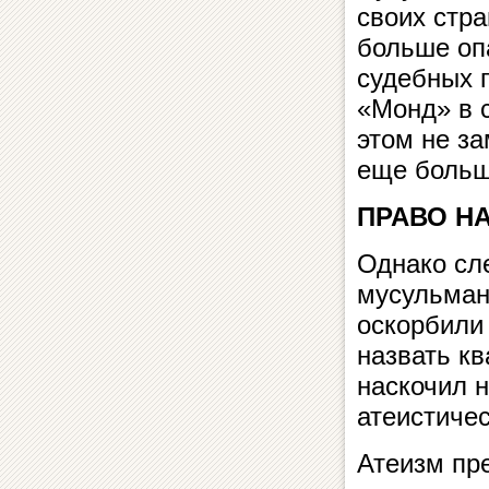
своих стр
больше оп
судебных 
«Монд» в 
этом не з
еще больш
ПРАВО Н
Однако сле
мусульман
оскорбили 
назвать к
наскочил 
атеистичес
Атеизм пр