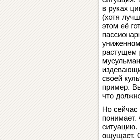
в руках ц
(хотя лучш
этом её го
пассионар
униженном
растущем 
мусульман
издевающи
своей кул
пример. В
что должно
Но сейчас
понимает, 
ситуацию.
ощущает. 