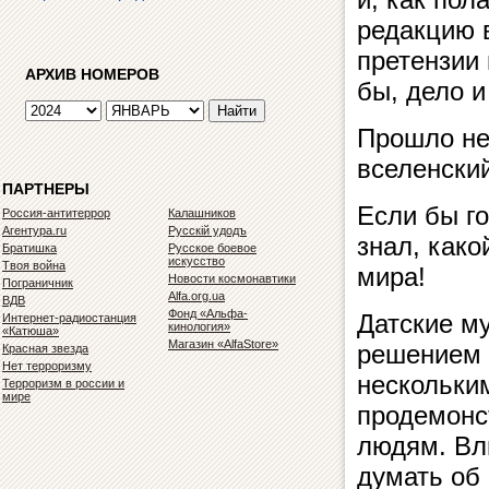
редакцию 
претензии 
АРХИВ НОМЕРОВ
бы, дело и
Прошло не
вселенски
ПАРТНЕРЫ
Если бы г
Россия-антитеррор
Калашников
Агентура.ru
Русскiй удодъ
знал, како
Братишка
Русское боевое
искусство
Твоя война
мира!
Новости космонавтики
Пограничник
Alfa.org.ua
ВДВ
Фонд «Альфа-
Датские м
Интернет-радиостанция
кинология»
«Катюша»
Магазин «AlfaStore»
решением 
Красная звезда
Нет терроризму
нескольки
Терроризм в россии и
мире
продемонс
людям. Вл
думать об