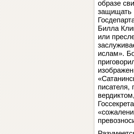
образе св
защищать 
Госдепарт
Билла Кли
или пресле
заслуживае
ислам». Бо
приговори
изображен
«Сатанинск
писателя,
вердиктом,
Госсекрет
«сожаление
превознос
Разумеетс