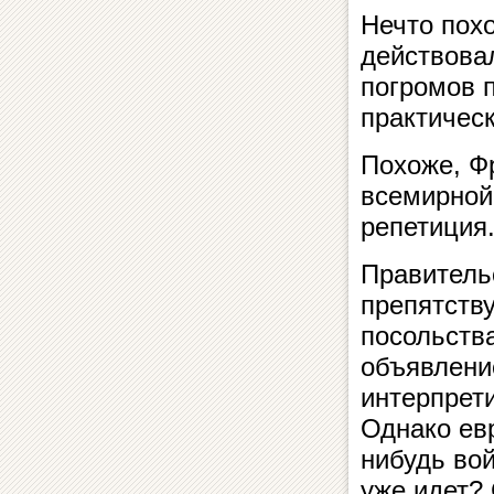
Нечто пох
действовал
погромов п
практическ
Похоже, Ф
всемирной
репетиция
Правитель
препятств
посольств
объявлени
интерпрет
Однако евр
нибудь во
уже идет?