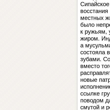
Сипайское
восстания
местных ж
было непр
к ружьям,
жиром. Ин
а мусульм
состояла в
зубами. Со
вместо тог
расправлят
новые патр
исполнени
ссылке гру
поводом д
смутой и р