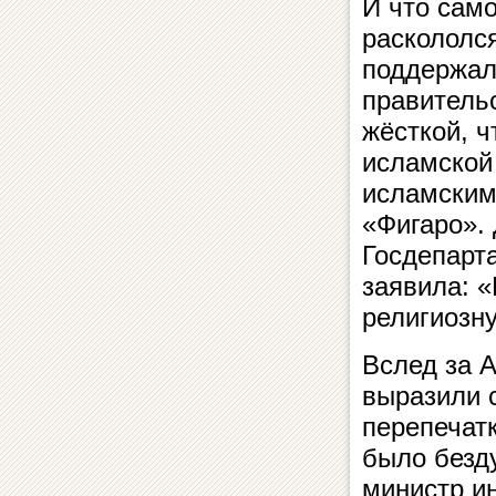
И что сам
раскололся
поддержал
правитель
жёсткой, 
исламской
исламским
«Фигаро». 
Госдепарт
заявила: 
религиозн
Вслед за 
выразили 
перепечатк
было безд
министр и