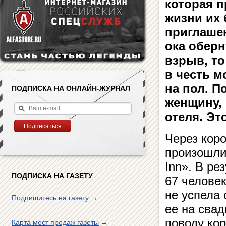
которая п
жизни их
приглашен
ока обер
взрыв, то
в честь 
на пол. 
ПОДПИСКА НА ОНЛАЙН-ЖУРНАЛ
женщину, 
отеля. Эт
Через кор
произошли 
Inn». В ре
ПОДПИСКА НА ГАЗЕТУ
67 челове
не успела 
Подпишитесь на газету
→
ее на свад
поводу кор
Карта мест продаж газеты
→