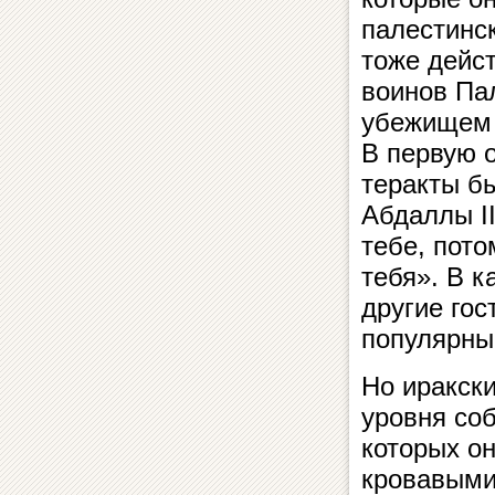
палестинс
тоже дейс
воинов Па
убежищем 
В первую о
теракты б
Абдаллы II
тебе, пото
тебя». В к
другие го
популярный
Но иракск
уровня со
которых он
кровавыми