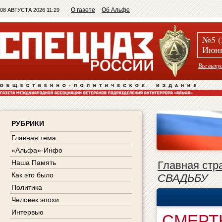
О газете
Об Альфе
08 АВГУСТА 2026 11:29
№5 (
Июнь
Все выпу
РУБРИКИ
Главная тема
«Альфа»-Инфо
Наша Память
Главная стр
Как это было
СВАДЬБУ
Политика
Человек эпохи
Интервью
СМЕРТ