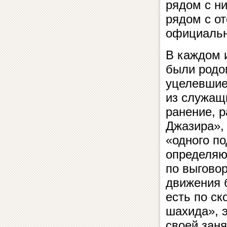
рядом с н
рядом с от
официальн
В каждом и
были родо
уцелевшие
из служащ
ранение, р
Джазира», 
«одного по
определяю
по выговор
движения 
есть по ск
шахида», 
своей заня