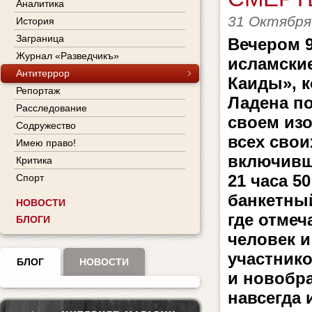
Аналитика
31 Октября
История
Заграница
Вечером 
Журнал «Разведчикъ»
исламские
Антитеррор
Каиды», к
Репортаж
Ладена по
Расследование
своем изо
Содружество
всех свои
Имею право!
включивш
Критика
21 часа 5
Спорт
банкетны
НОВОСТИ
где отмеч
БЛОГИ
человек и
участнико
БЛОГ
НОВОСТИ
и новобра
навсегда 