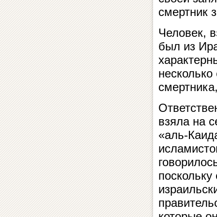
смертник з
Человек, в
был из Ир
характерн
несколько
смертника,
Ответстве
взяла на 
«аль-Каид
исламисто
говорилос
поскольку
израильск
правитель
которые о