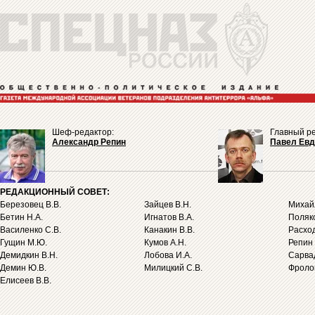
Шеф-редактор:
Главный ре
Александр Репин
Павел Ев
РЕДАКЦИОННЫЙ СОВЕТ:
Березовец В.В.
Зайцев В.Н.
Михайл
Бетин Н.А.
Игнатов В.А.
Поляко
Василенко С.В.
Канакин В.В.
Расход
Гущин М.Ю.
Кумов А.Н.
Репин 
Демидкин В.Н.
Лобова И.А.
Сарва
Демин Ю.В.
Милицкий С.В.
Фролов
Елисеев В.В.