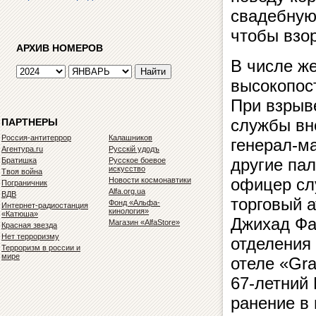
свадебную
чтобы взор
АРХИВ НОМЕРОВ
В числе же
высокопос
При взрыве
службы вн
ПАРТНЕРЫ
Россия-антитеррор
Калашников
генерал-м
Агентура.ru
Русскiй удодъ
другие па
Братишка
Русское боевое
искусство
Твоя война
офицер сл
Новости космонавтики
Пограничник
Alfa.org.ua
ВДВ
торговый а
Фонд «Альфа-
Интернет-радиостанция
кинология»
«Катюша»
Джихад Фа
Магазин «AlfaStore»
Красная звезда
Нет терроризму
отделения
Терроризм в россии и
мире
отеле «Gra
67-летний
ранение в