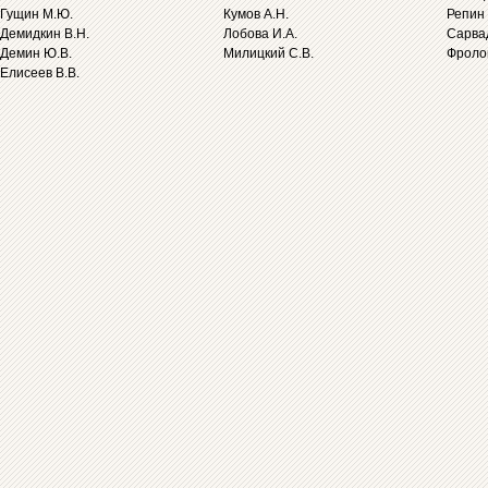
Гущин М.Ю.
Кумов А.Н.
Репин 
Демидкин В.Н.
Лобова И.А.
Сарва
Демин Ю.В.
Милицкий С.В.
Фролов
Елисеев В.В.