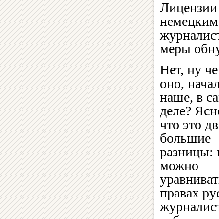
Лицензии 
немецким
журналист
меры обну
Нет, ну че
оно, нача
наше, в с
деле? Ясн
что это дв
большие
разницы: 
можно
уравниват
правах ру
журналист