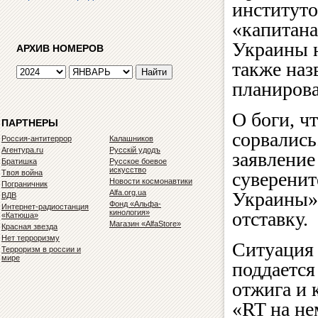
институто
«капитана
Украины н
АРХИВ НОМЕРОВ
также наз
планиров
О боги, ч
ПАРТНЕРЫ
сорвались
Россия-антитеррор
Калашников
Агентура.ru
Русскiй удодъ
заявление
Братишка
Русское боевое
искусство
Твоя война
суверенит
Новости космонавтики
Пограничник
Alfa.org.ua
Украины».
ВДВ
Фонд «Альфа-
Интернет-радиостанция
кинология»
отставку.
«Катюша»
Магазин «AlfaStore»
Красная звезда
Нет терроризму
Ситуация 
Терроризм в россии и
мире
поддается
отжига и 
«RT на не