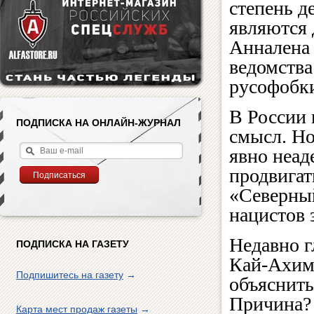
степень д
являются 
Анналена 
ведомств
русофобк
В России 
ПОДПИСКА НА ОНЛАЙН-ЖУРНАЛ
смысл. Но
явно неад
продвигат
«Северный
нацистов 
Недавно 
ПОДПИСКА НА ГАЗЕТУ
Кай-Ахим
Подпишитесь на газету
→
объяснить
Причина? 
Карта мест продаж газеты
→