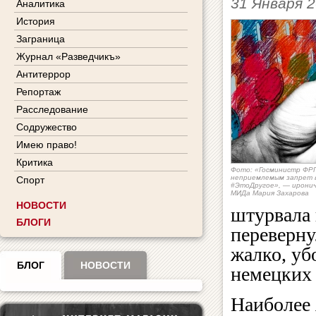
31 Января 
Аналитика
История
Заграница
Журнал «Разведчикъ»
Антитеррор
Репортаж
Расследование
Содружество
Имею право!
Критика
Фото: «Госминистр ФРГ
неприемлемым запрет ве
Спорт
#ЭтоДругое», — иронич
МИДа Мария Захарова
НОВОСТИ
штурвала 
БЛОГИ
переверну
жалко, уб
БЛОГ
НОВОСТИ
немецких 
Наиболее