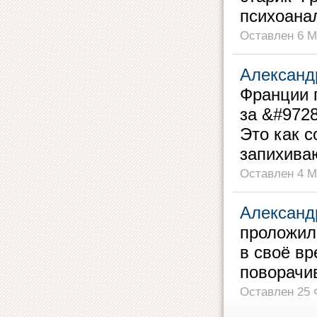
психоанал
Оставлен 6 М
Александ
Франции п
за &#9728
Это как с
запихиваю
Оставлен 4 М
Александ
проложили
в своё вр
поворачи
Оставлен 25 