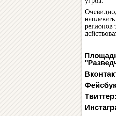
угроз.
Очевидно
наплевать
регионов 
действова
Площадк
"Развед
Вконтак
Фейсбу
Твиттер
Инстагр