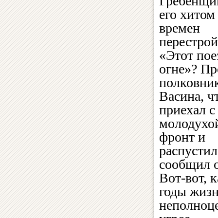
Гребенщи
его хитом
времен
перестро
«Этот пое
огне»? Пр
полковни
Васина, ч
приехал с
молодухо
фронт и
распустил
сообщил о
Вот-вот, 
годы жизн
неполноце