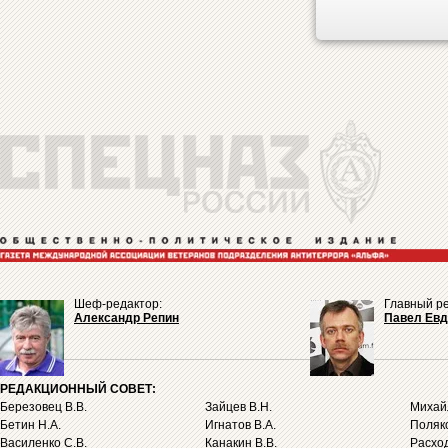
Шеф-редактор:
Главный ре
Александр Репин
Павел Ев
РЕДАКЦИОННЫЙ СОВЕТ:
Березовец В.В.
Зайцев В.Н.
Михайл
Бетин Н.А.
Игнатов В.А.
Поляко
Василенко С.В.
Канакин В.В.
Расход