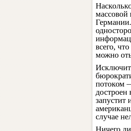
Насколько
массовой 
Германии.
одностор
информаци
всего, чт
можно оты
Исключите
бюрократи
потоком —
достроен в
запустит 
американц
случае не
Ничего ли