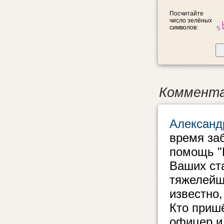
Посчитайте
число зелёных
символов:
Коммента
Александ
время за
помощь "
Ваших ста
тяжелейши
известно,
Кто приш
офицер и 