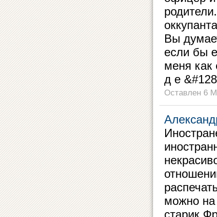
родители.
оккупант
Вы думает
если бы е
меня как 
д е &#128
Оставлен 6 М
Александ
Иностран
иностран
некрасиво
отношению
распечать
можно на 
старик Ф