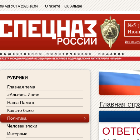
О газете
Об Альфе
09 АВГУСТА 2026 16:04
№5 (
Июнь
Все выпу
РУБРИКИ
Главная тема
«Альфа»-Инфо
Наша Память
Главная стр
Как это было
Политика
Человек эпохи
ОТВЕТ
Интервью