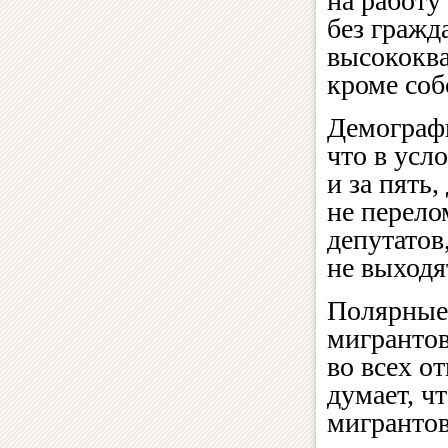
на работу
без гражд
высококв
кроме соб
Демографи
что в усл
и за пять,
не перело
депутатов
не выходя
Полярные 
мигрантов
во всех о
думает, ч
мигрантов