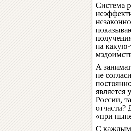
Система р
неэффекти
незаконно
показываю
получения
на какую-
мздоимств
А занимат
не соглас
постоянно
является 
России, т
отчасти? 
«при ныне
С каждым 