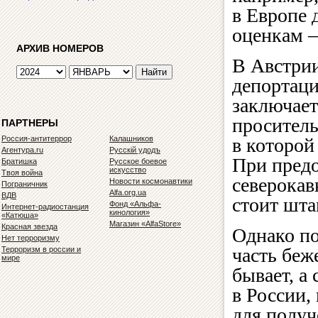
в Европе 
оценкам —
АРХИВ НОМЕРОВ
В Австрии
депортаци
заключает
проситель
ПАРТНЕРЫ
Россия-антитеррор
Калашников
в которой
Агентура.ru
Русскiй удодъ
При пред
Братишка
Русское боевое
искусство
Твоя война
северокав
Новости космонавтики
Пограничник
Alfa.org.ua
ВДВ
стоит шта
Фонд «Альфа-
Интернет-радиостанция
кинология»
«Катюша»
Магазин «AlfaStore»
Красная звезда
Однако по
Нет терроризму
часть беж
Терроризм в россии и
мире
бывает, а
в России,
для получ