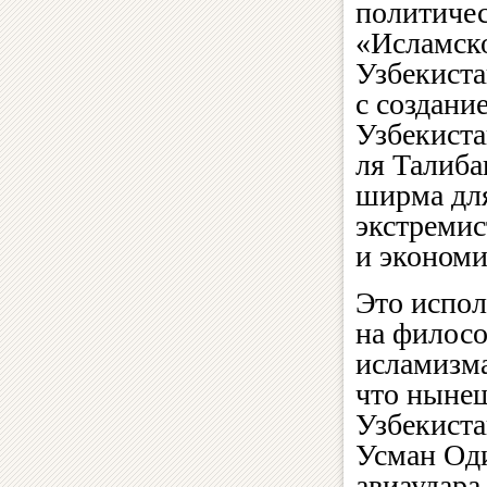
политичес
«Исламск
Узбекиста
с создани
Узбекиста
ля Талиба
ширма для
экстремис
и экономи
Это испол
на филос
исламизма
что ныне
Узбекиста
Усман Оди
авиаудара