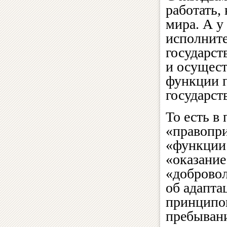
работать,
мира. А 
исполнит
государст
и осущес
функции п
государст
То есть в
«правопр
«функции
«оказание
«доброво
об адапта
принципо
пребывани