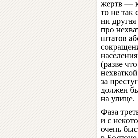
жертв — к
то не так 
ни другая
про нехва
штатов аб
сокращени
населения
(разве чт
нехваткой
за престу
должен бы
на улице.
Фаза трет
и с некот
очень быс
в Бостоне