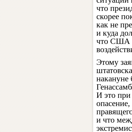
что прези
скорее по
как не пр
и куда до
что США о
воздейств
Этому зая
штатовска
накануне
Генассам
И это при
опасение,
правящего
и что меж
экстремис