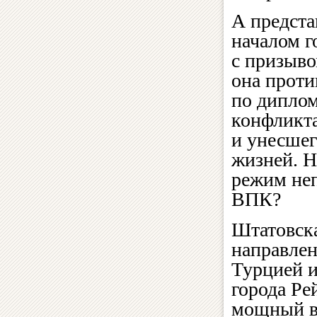
А предст
началом г
с призыво
она прот
по дипло
конфликта
и унесшег
жизней. Н
режим неп
ВПК?
Штатовска
направле
Турцией и
города Ре
мощный вз