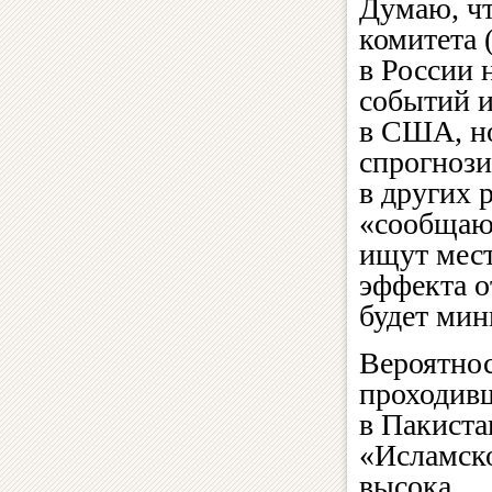
Думаю, чт
комитета 
в России 
событий и
в США, но
спрогнози
в других 
«сообщаю
ищут мест
эффекта о
будет ми
Вероятнос
проходивш
в Пакиста
«Исламско
высока.