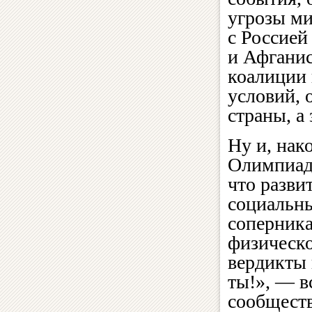
угрозы ми
с Россией
и Афганис
коалиции 
условий, 
страны, а
Ну и, нак
Олимпиаду
что разви
социальны
соперника
физическ
вердикты 
ты!», — в
сообществ