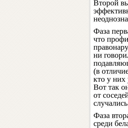
Второй в
эффективно
неоднозна
Фаза перв
что профи
правонару
ни говор
подавляю
(в отличи
кто у них 
Вот так о
от соседе
случались
Фаза втор
среди бел