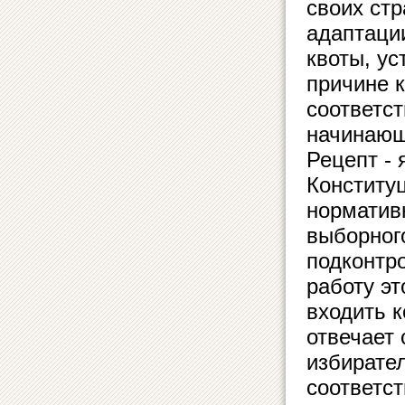
своих стр
адаптации
квоты, у
причине 
соответст
начинающ
Рецепт - 
Конститу
нормативн
выборног
подконтро
работу эт
входить 
отвечает
избирател
соответс