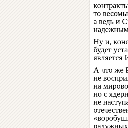
контракты
то весомы
а ведь и 
надежным
Ну и, кон
будет уст
является 
А что же 
не воспри
на мирово
но с ядер
не наступ
отечеств
«воробуш
радужных 