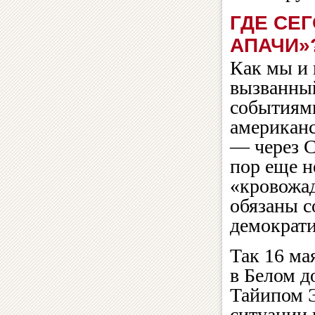
ГДЕ СЕ
АПАЧИ»
Как мы и 
вызванны
событиями
американс
— через С
пор еще н
«кровожад
обязаны с
демократи
Так 16 ма
в Белом д
Тайипом 
ситуации 