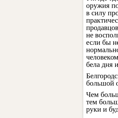
оружия по
в силу пр
практиче
продавцов
не воспол
если бы н
нормально
человеком
бела дня 
Белгородс
большой о
Чем больш
тем больш
руки и бу