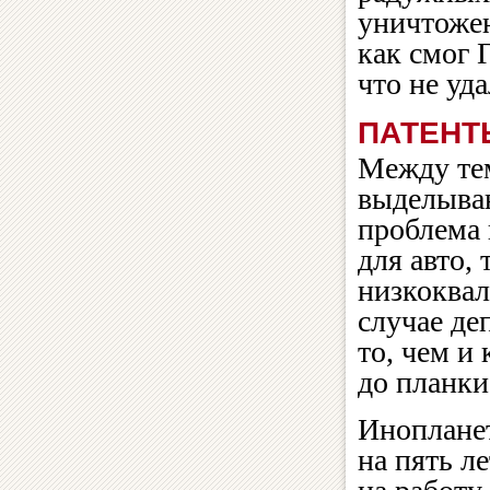
уничтожен
как смог 
что не уд
ПАТЕНТ
Между тем
выделываю
проблема
для авто,
низкоква
случае де
то, чем и
до планки
Инопланет
на пять л