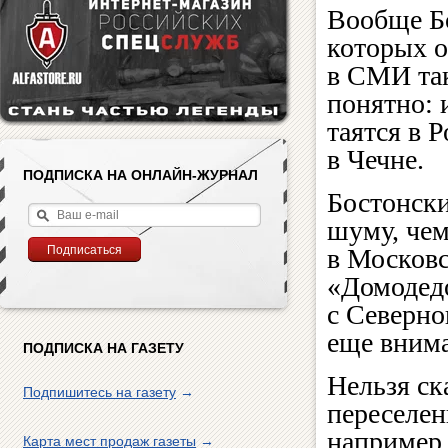
Вообще Бо
которых о
в СМИ та
понятно: 
таятся в 
в Чечне.
ПОДПИСКА НА ОНЛАЙН-ЖУРНАЛ
Бостонски
шуму, чем
в Московс
«Домодедо
с Северно
еще внима
ПОДПИСКА НА ГАЗЕТУ
Нельзя ск
Подпишитесь на газету
→
переселен
например,
Карта мест продаж газеты
→