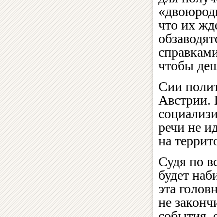
«двоюродн
что их жд
обзаводят
справками
чтобы деш
Сии полит
Австрии. 
социализи
речи не 
на террит
Судя по в
будет наб
эта голов
не законч
события,