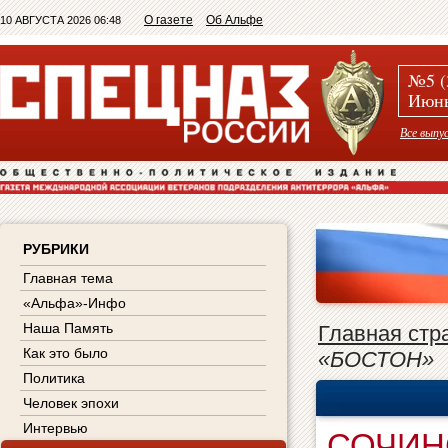
О газете
Об Альфе
10 АВГУСТА 2026 06:48
№5 (
Июнь
Все выпу
РУБРИКИ
Главная тема
«Альфа»-Инфо
Наша Память
Главная стр
Как это было
«БОСТОН»
Политика
Человек эпохи
Интервью
СОЧИН