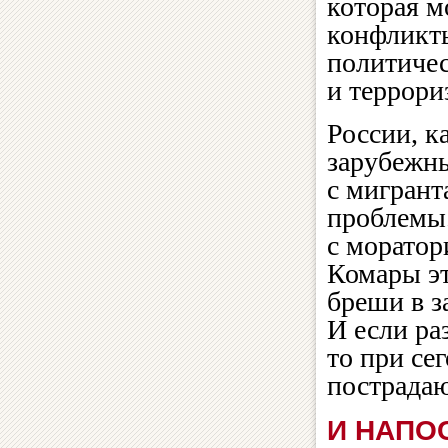
которая м
конфликты
политичес
и террори
России, к
зарубежны
с мигрант
проблемы.
с моратор
Комары эт
бреши в з
И если ра
то при се
пострадаю
И НАПО