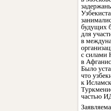
задержаны
Узбекиста
занималис
будущих 
для участ
в междун
организа
с силами
в Афганис
Было уста
что узбек
к Исламск
Туркмени
частью И
Заявляема