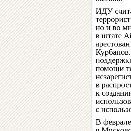
ИДУ счита
террорист
но и во м
в штате А
арестован
Курбанов.
поддержки
помощи т
незарегис
в распро
к создани
использов
с использ
В феврале
в Московс