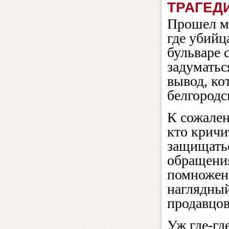
ТРАГЕД
Прошел ме
где убийц
бульваре 
задуматьс
вывод, ко
белгородс
К сожален
кто кричи
защищатьс
обращения
помножено
наглядный
продавцов
Уж где-гд