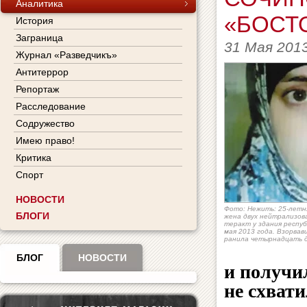
Аналитика
«БОСТ
История
Заграница
31 Мая 201
Журнал «Разведчикъ»
Антитеррор
Репортаж
Расследование
Содружество
Имею право!
Критика
Спорт
НОВОСТИ
Фото: Нежить: 25-летн
БЛОГИ
жена двух нейтрализов
теракт у здания респуб
мая 2013 года. Взорвав
ранила четырнадцать 
БЛОГ
НОВОСТИ
и получи
не схвати