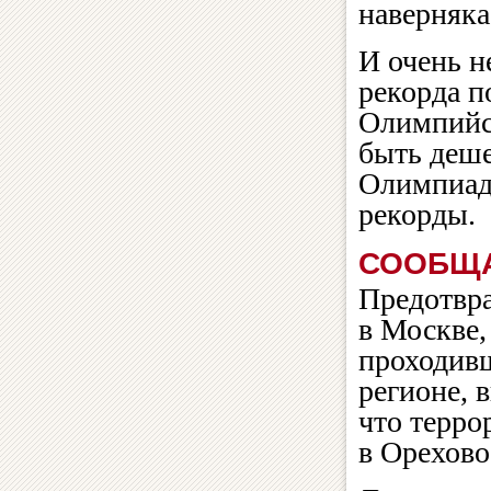
наверняка
И очень н
рекорда п
Олимпийс
быть деше
Олимпиаде
рекорды.
СООБЩА
Предотвр
в Москве,
проходивш
регионе, 
что терро
в Орехово