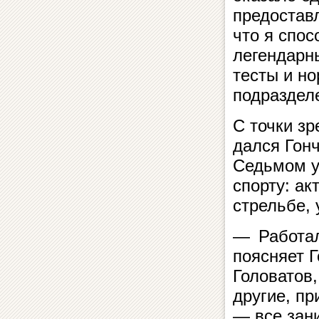
предостав
что я спо
легендарн
тесты и н
подраздел
С точки зр
дался Гон
Седьмом у
спорту: ак
стрельбе, 
— Работал
поясняет 
Головатов
другие, п
— все зан