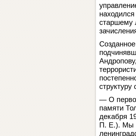
управление
находился 
старшему 
зачисления
Созданное 
подчинявш
Андропову
террорист
постепенн
структуру 
— О перво
памяти Тол
декабря 1
П. Е.). Мы
ленинград