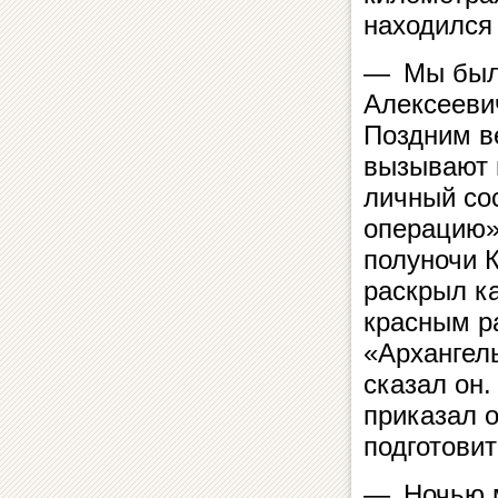
находился
— Мы были
Алексееви
Поздним в
вызывают 
личный сос
операцию».
полуночи К
раскрыл к
красным р
«Архангел
сказал он
приказал 
подготови
— Ночью м