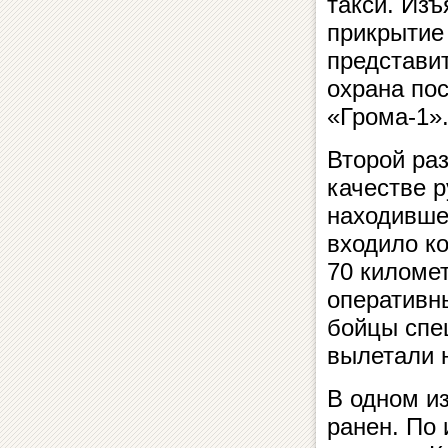
такси. Изъ
прикрытие
представит
охрана по
«Грома-1»
Второй ра
качестве 
находившей
входило к
70 километ
оперативн
бойцы спе
вылетали н
В одном из
ранен. По