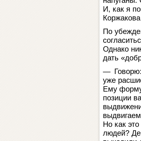
напуганы. 
И, как я 
Коржакова
По убежде
согласитьс
Однако ни
дать «добр
— Говорю:
уже расши
Ему форму
позиции в
выдвижени
выдвигаем
Но как это
людей? Дер