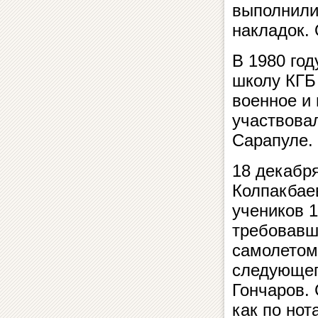
выполнили
накладок. 
В 1980 го
школу КГБ
военное и
участвова
Сарапуле.
18 декабр
Колпакбаев
учеников 1
требовавш
самолетом
следующего
Гончаров.
как по нот