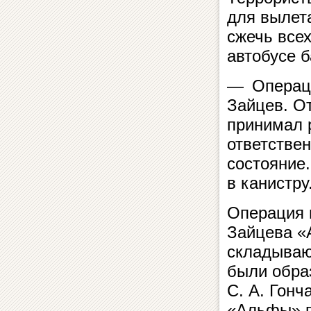
для вылета
сжечь все
автобусе 
— Операци
Зайцев. От
принимал 
ответствен
состояние.
в канистру
Операция в
Зайцева «
складываю
были обра
С. А. Гон
«Альфы» п