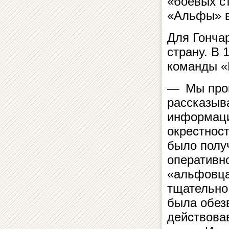
«боевых с
«Альфы» в
Для Гончар
страну. В 
команды «
— Мы пров
рассказыв
информаци
окрестнос
было получ
оперативн
«альфовца
тщательно
была обез
действова