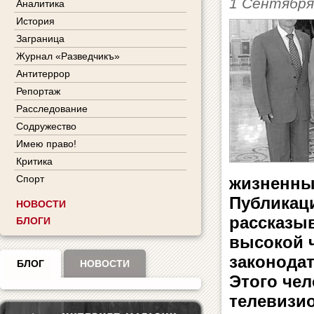
1 Сентября
Аналитика
История
Заграница
Журнал «Разведчикъ»
Антитеррор
Репортаж
Расследование
Содружество
Имею право!
Критика
Спорт
жизненны
Публикац
НОВОСТИ
рассказы
БЛОГИ
высокой 
законода
БЛОГ
НОВОСТИ
Этого че
телевизи