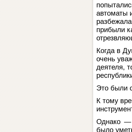
попыталис
автоматы и
разбежалас
прибыли ка
отрезвляю
Когда в Ду
очень ува
деятеля, т
республи
Это были 
К тому вр
инструмен
Однако — 
было уметь