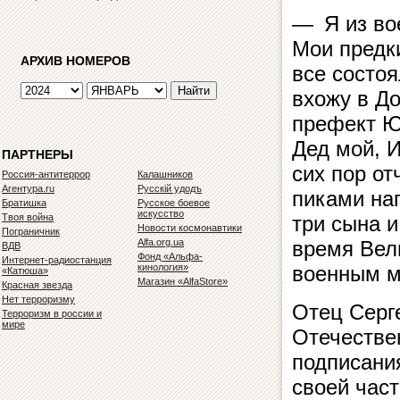
— Я из во
Мои предк
АРХИВ НОМЕРОВ
все состоя
вхожу в До
префект Ю
Дед мой, 
ПАРТНЕРЫ
сих пор от
Россия-антитеррор
Калашников
Агентура.ru
Русскiй удодъ
пиками на
Братишка
Русское боевое
искусство
Твоя война
три сына и
Новости космонавтики
Пограничник
Alfa.org.ua
время Вел
ВДВ
Фонд «Альфа-
Интернет-радиостанция
кинология»
военным м
«Катюша»
Магазин «AlfaStore»
Красная звезда
Нет терроризму
Отец Серг
Терроризм в россии и
мире
Отечестве
подписани
своей час