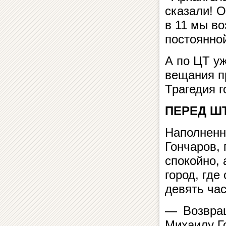
сказали! 
в 11 мы во
постоянно
А по ЦТ у
вещания п
Трагедия 
ПЕРЕД Ш
Наполненн
Гончаров,
спокойно, 
город, где
девять час
— Возвращ
Михаилу Го