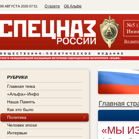
О газете
Об Альфе
08 АВГУСТА 2026 07:51
№5 (
Июнь
Все выпу
РУБРИКИ
Главная тема
«Альфа»-Инфо
Наша Память
Главная стр
Как это было
Политика
Человек эпохи
«МЫ И
Интервью