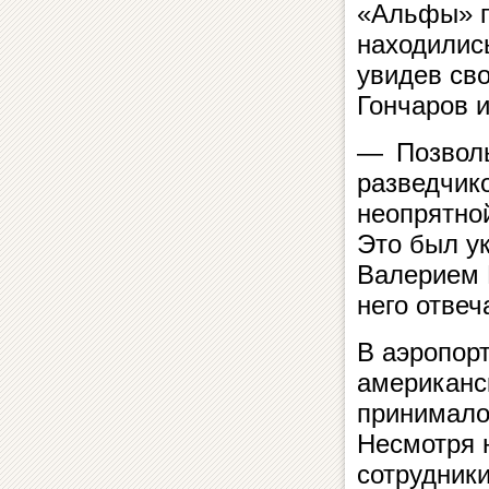
«Альфы» пр
находилис
увидев сво
Гончаров 
— Позвольт
разведчико
неопрятно
Это был у
Валерием 
него отвеч
В аэропорт
американс
принимало
Несмотря 
сотрудники