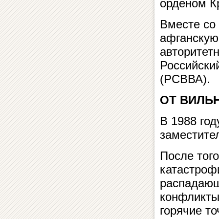
орденом К
Вместе со
афганскую 
авторитет
Российски
(РСВВА).
ОТ ВИЛЬ
В 1988 го
заместите
После того
катастроф
распадающ
конфликты
горячие то