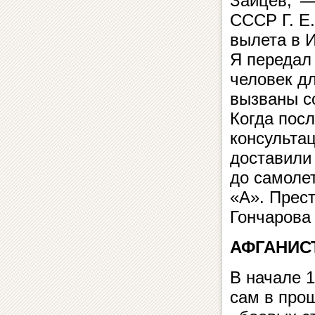
Зайцев, —
СССР Г. Е.
вылета в 
Я передал 
человек дл
вызваны с
Когда пос
консульта
доставили
до самолет
«А». Прест
Гончарова
АФГАНИС
В начале 1
сам в про