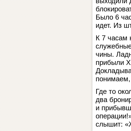
выходили 
блокирова
Было 6 ча
идет. Из ш
К 7 часам 
служебные
чины. Ладн
прибыли Ха
Докладыва
понимаем, 
Где то ок
два брони
и прибывши
операции!»
слышит: «