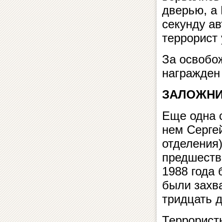
дверью, а 
секунду ав
террорист 
За освобо
награжден
ЗАЛОЖНИК
Еще одна 
нем Серге
отделения
предшеств
1988 года
были захв
тридцать д
Террорист