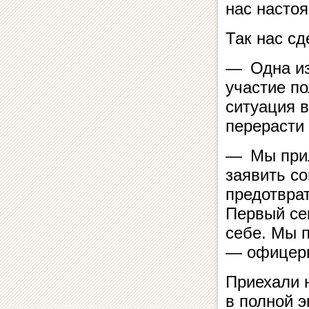
нас насто
Так нас с
— Одна из
участие по
ситуация в
перерасти
— Мы прил
заявить с
предотвра
Первый се
себе. Мы 
— офицеры
Приехали 
в полной э