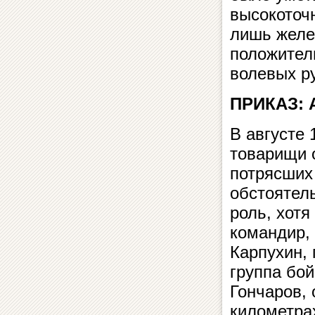
высокоточ
лишь желез
положител
волевых р
ПРИКАЗ:
В августе 
товарищи 
потрясших
обстоятел
роль, хотя
командир, 
Карпухин, 
группа бо
Гончаров, 
километрах