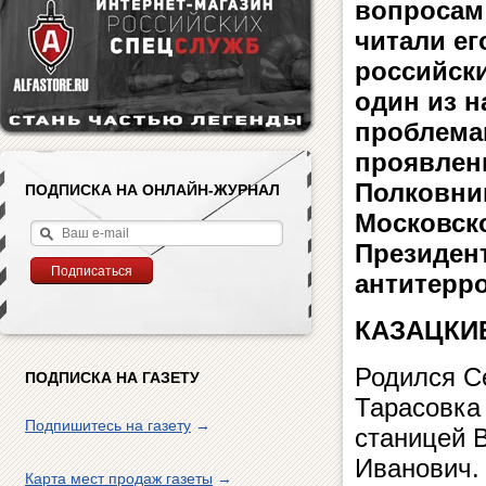
вопросам
читали е
российск
один из н
проблема
проявлен
Полковник
ПОДПИСКА НА ОНЛАЙН-ЖУРНАЛ
Московск
Президен
антитерр
КАЗАЦКИ
Родился Се
ПОДПИСКА НА ГАЗЕТУ
Тарасовка
Подпишитесь на газету
→
станицей 
Иванович.
Карта мест продаж газеты
→