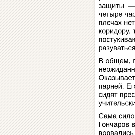
защиты — 
четыре час
плечах не
коридору,
постукива
разуваться
В общем, 
неожиданн
Оказываетс
парней. Ег
сидят прес
учительск
Сама сило
Гончаров 
ворвались 