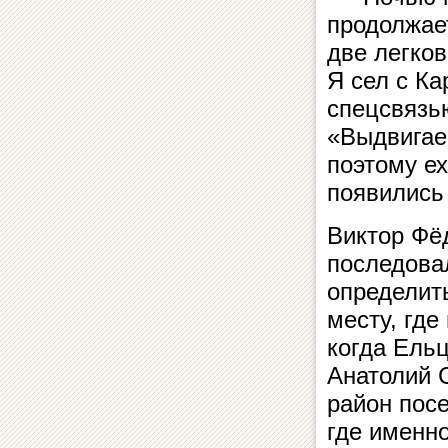
продолжае
две легко
Я сел с К
спецсвязь
«Выдвигае
поэтому ех
появились 
Виктор Фё
последова
определить
месту, где
когда Ельц
Анатолий 
район посе
где именно