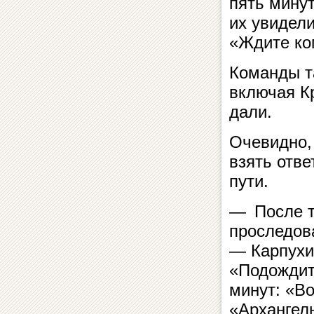
пять мину
их увидели
«Ждите ко
Команды т
включая Кр
дали.
Очевидно, 
взять отве
пути.
— После т
проследов
— Карпухи
«Подождит
минут: «В
«Архангел